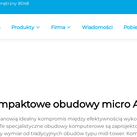
nętrzny 8048
a
Produkty
Firma
Wiadomości
Pobie
mpaktowe obudowy micro 
owią idealny kompromis między efektywnością wykorzy
 specjalistyczne obudowy komputerowe są zaprojekto
szy wymiar od tradycyjnych obudów typu mid-tower. K