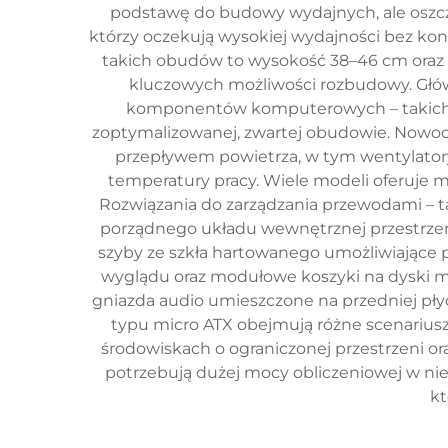
podstawę do budowy wydajnych, ale oszcz
którzy oczekują wysokiej wydajności bez ko
takich obudów to wysokość 38–46 cm oraz 
kluczowych możliwości rozbudowy. Głó
komponentów komputerowych – takich jak
zoptymalizowanej, zwartej obudowie. Now
przepływem powietrza, w tym wentylator
temperatury pracy. Wiele modeli oferuje 
Rozwiązania do zarządzania przewodami – t
porządnego układu wewnętrznej przestrzeni
szyby ze szkła hartowanego umożliwiające 
wyglądu oraz modułowe koszyki na dyski ma
gniazda audio umieszczone na przedniej p
typu micro ATX obejmują różne scenarius
środowiskach o ograniczonej przestrzeni or
potrzebują dużej mocy obliczeniowej w nie
kt