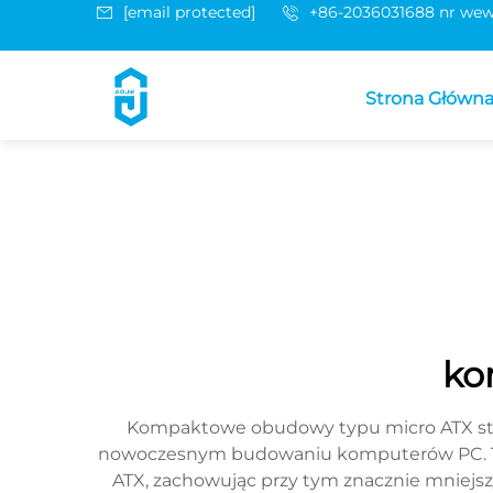
[email protected]
+86-2036031688 nr wew
Strona Główn
ko
Kompaktowe obudowy typu micro ATX stan
nowoczesnym budowaniu komputerów PC. Te
ATX, zachowując przy tym znacznie mniej