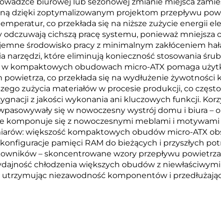
zeprowadzce biurowej lub sezonowej zmianie miejsca za
zną dzięki zoptymalizowanym projektom przepływu powie
eratur, co przekłada się na niższe zużycie energii elek
y odczuwają cichszą pracę systemu, ponieważ mniejsza
yjemne środowisko pracy z minimalnym zakłóceniem hałas
narzędzi, które eliminują konieczność stosowania śrub
i w kompaktowych obudowach micro-ATX pomaga użytko
owietrza, co przekłada się na wydłużenie żywotności 
zego zużycia materiałów w procesie produkcji, co często
ygnacji z jakości wykonania ani kluczowych funkcji. Kor
 wpasowywały się w nowoczesny wystrój domu i biura – o
e komponuje się z nowoczesnymi meblami i motywami wy
arów: większość kompaktowych obudów micro-ATX obsłu
konfiguracje pamięci RAM do bieżących i przyszłych po
ytkowników – skoncentrowane wzory przepływu powietr
ajność chłodzenia większych obudów z niewłaściwymi 
 utrzymując niezawodność komponentów i przedłużając