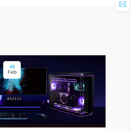
05
Feb