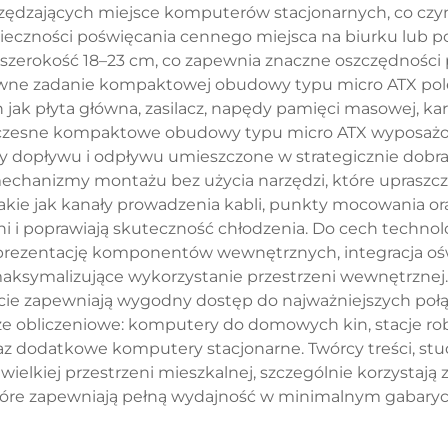
ędzających miejsce komputerów stacjonarnych, co czy
nieczności poświęcania cennego miejsca na biurku lub p
szerokość 18–23 cm, co zapewnia znaczne oszczędności
wne zadanie kompaktowej obudowy typu micro ATX pole
 płyta główna, zasilacz, napędy pamięci masowej, kart
oczesne kompaktowe obudowy typu micro ATX wyposażo
y dopływu i odpływu umieszczone w strategicznie dobr
mechanizmy montażu bez użycia narzędzi, które upraszcz
akie jak kanały prowadzenia kabli, punkty mocowania o
 i poprawiają skuteczność chłodzenia. Do cech techno
prezentację komponentów wewnętrznych, integracja ośw
ksymalizujące wykorzystanie przestrzeni wewnętrznej.
łycie zapewniają wygodny dostęp do najważniejszych p
ze obliczeniowe: komputery do domowych kin, stacje r
az dodatkowe komputery stacjonarne. Twórcy treści, stud
wielkiej przestrzeni mieszkalnej, szczególnie korzystaj
óre zapewniają pełną wydajność w minimalnym gabaryc