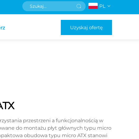
PL
Uzyskaj ofertę
rz
ATX
stania przestrzeni a funkcjonalnością w
wane do montażu płyt głównych typu micro
ompaktowa obudowa typu micro ATX stanowi