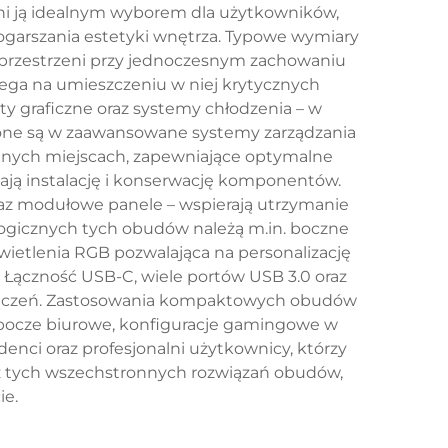
ni ją idealnym wyborem dla użytkowników,
ogarszania estetyki wnętrza. Typowe wymiary
 przestrzeni przy jednoczesnym zachowaniu
ga na umieszczeniu w niej krytycznych
y graficzne oraz systemy chłodzenia – w
ne są w zaawansowane systemy zarządzania
anych miejscach, zapewniające optymalne
ają instalację i konserwację komponentów.
raz modułowe panele – wspierają utrzymanie
logicznych tych obudów należą m.in. boczne
ietlenia RGB pozwalająca na personalizację
 Łączność USB-C, wiele portów USB 3.0 oraz
ołączeń. Zastosowania kompaktowych obudów
obocze biurowe, konfiguracje gamingowe w
enci oraz profesjonalni użytkownicy, którzy
ą z tych wszechstronnych rozwiązań obudów,
ie.