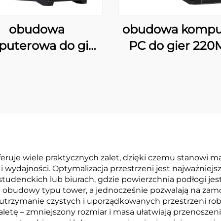
obudowa
obudowa kompu
uterowa do gier
PC do gier 220
220M01 MATX
MATX
uje wiele praktycznych zalet, dzięki czemu stanowi 
 wydajności. Optymalizacja przestrzeni jest najważnie
tudenckich lub biurach, gdzie powierzchnia podłogi jes
ne obudowy typu tower, a jednocześnie pozwalają na z
rzymanie czystych i uporządkowanych przestrzeni roboc
aletę – zmniejszony rozmiar i masa ułatwiają przenosze