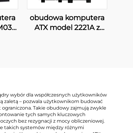
tera
obudowa komputera
M03
ATX model 2221A z
cyfrowym
wyświetlaczem
mądry wybór dla współczesnych użytkowników
jszą zaletą – pozwala użytkownikom budować
t ograniczona. Takie obudowy zajmują zwykle
amontowanie tych samych kluczowych
zych bez rezygnacji z mocy obliczeniowej.
nie takich systemów między różnymi