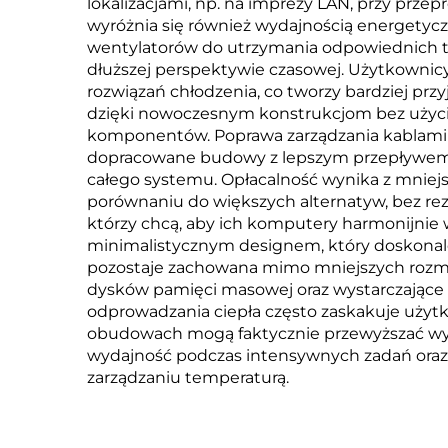
lokalizacjami, np. na imprezy LAN, przy pr
wyróżnia się również wydajnością energetyc
wentylatorów do utrzymania odpowiednich temp
dłuższej perspektywie czasowej. Użytkownic
rozwiązań chłodzenia, co tworzy bardziej prz
dzięki nowoczesnym konstrukcjom bez użycia 
komponentów. Poprawa zarządzania kablam
dopracowane budowy z lepszym przepływem p
całego systemu. Opłacalność wynika z mniejs
porównaniu do większych alternatyw, bez rez
którzy chcą, aby ich komputery harmonijnie
minimalistycznym designem, który doskonal
pozostaje zachowana mimo mniejszych rozmi
dysków pamięci masowej oraz wystarczające 
odprowadzania ciepła często zaskakuje uż
obudowach mogą faktycznie przewyższać wyd
wydajność podczas intensywnych zadań oraz
zarządzaniu temperaturą.