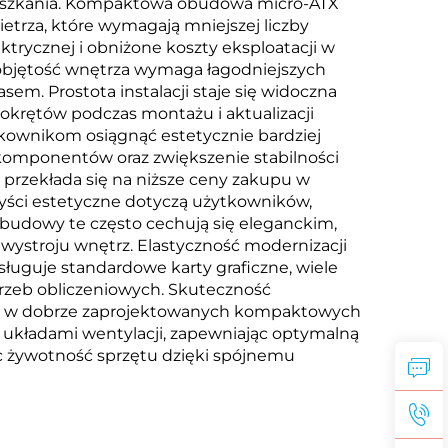
mieszkania. Kompaktowa obudowa micro-ATX
trza, które wymagają mniejszej liczby
trycznej i obniżone koszty eksploatacji w
 objętość wnętrza wymaga łagodniejszych
em. Prostota instalacji staje się widoczna
okrętów podczas montażu i aktualizacji
wnikom osiągnąć estetycznie bardziej
komponentów oraz zwiększenie stabilności
 przekłada się na niższe ceny zakupu w
zyści estetyczne dotyczą użytkowników,
budowy te często cechują się eleganckim,
stroju wnętrz. Elastyczność modernizacji
guje standardowe karty graficzne, wiele
trzeb obliczeniowych. Skuteczność
za w dobrze zaprojektowanych kompaktowych
układami wentylacji, zapewniając optymalną
 żywotność sprzętu dzięki spójnemu