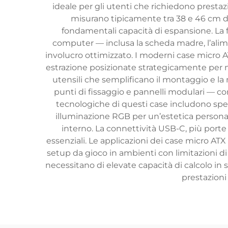
ideale per gli utenti che richiedono prestazi
misurano tipicamente tra 38 e 46 cm di 
fondamentali capacità di espansione. La f
computer — inclusa la scheda madre, l’alimen
involucro ottimizzato. I moderni case micro AT
estrazione posizionate strategicamente per 
utensili che semplificano il montaggio e la
punti di fissaggio e pannelli modulari — con
tecnologiche di questi case includono spes
illuminazione RGB per un’estetica personali
interno. La connettività USB-C, più porte
essenziali. Le applicazioni dei case micro ATX 
setup da gioco in ambienti con limitazioni di
necessitano di elevate capacità di calcolo in s
prestazioni