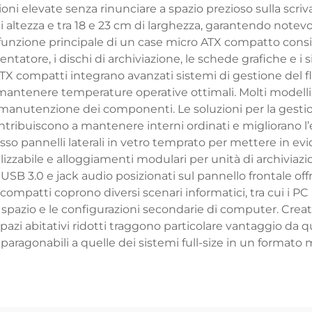
oni elevate senza rinunciare a spazio prezioso sulla scriv
altezza e tra 18 e 23 cm di larghezza, garantendo notevo
unzione principale di un case micro ATX compatto consist
tatore, i dischi di archiviazione, le schede grafiche e i 
X compatti integrano avanzati sistemi di gestione del flu
mantenere temperature operative ottimali. Molti modelli
 manutenzione dei componenti. Le soluzioni per la gestio
tribuiscono a mantenere interni ordinati e migliorano l’eff
so pannelli laterali in vetro temprato per mettere in evi
zzabile e alloggiamenti modulari per unità di archiviazi
 USB 3.0 e jack audio posizionati sul pannello frontale 
compatti coprono diversi scenari informatici, tra cui i PC
 spazio e le configurazioni secondarie di computer. Creato
pazi abitativi ridotti traggono particolare vantaggio da qu
 paragonabili a quelle dei sistemi full-size in un formato 