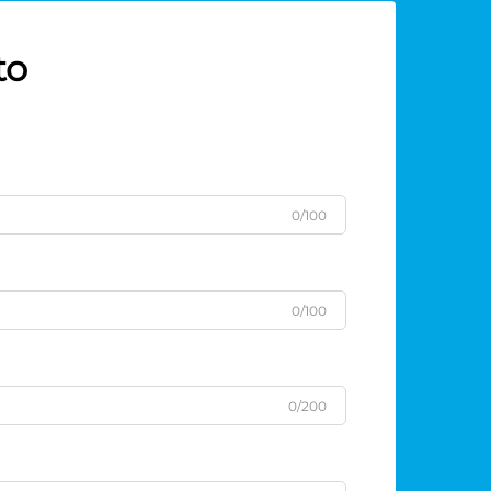
to
0/100
0/100
0/200