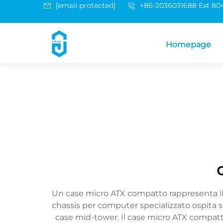
[email protected]
+86-2036031688 Ext 80
Homepage
Un case micro ATX compatto rappresenta il p
chassis per computer specializzato ospita 
case mid-tower. Il case micro ATX compatt