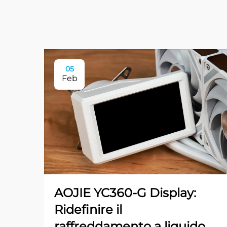
05
Feb
AOJIE YC360-G Display:
Ridefinire il
raffreddamento a liquido