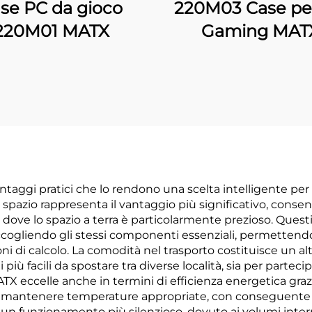
se PC da gioco
220M03 Case pe
220M01 MATX
Gaming MAT
ntaggi pratici che lo rendono una scelta intelligente pe
o spazio rappresenta il vantaggio più significativo, conse
i, dove lo spazio a terra è particolarmente prezioso. Que
 accogliendo gli stessi componenti essenziali, permetten
ioni di calcolo. La comodità nel trasporto costituisce un 
iù facili da spostare tra diverse località, sia per partecipa
ATX eccelle anche in termini di efficienza energetica grazi
 mantenere temperature appropriate, con conseguente 
i un funzionamento più silenzioso, dovuto ai volumi inter