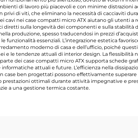
nti di lavoro più piacevoli e con minime distrazioni acu
ivi di viti, che eliminano la necessità di cacciaviti dura
 cavi nei case compatti micro ATX aiutano gli utenti a re
i diretti sulla longevità dei componenti e sulla stabilità
nella produzione, spesso traducendosi in prezzi d’acquisto 
 funzionalità essenziali. L’integrazione estetica favorisc
redamento moderno di casa e dell’ufficio, poiché quest
i e le tendenze attuali di interior design. La flessibilit
 parte dei case compatti micro ATX supporta schede grafi
nformatiche attuali e future. L’efficienza nella dissipazi
a in case ben progettati possono effettivamente superare le
o prestazioni ottimali durante attività impegnative e pre
zie a una gestione termica costante.