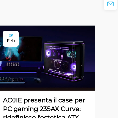
05
Feb
AOJIE presenta il case per
PC gaming 235AX Curve:
ridefinisce l’estetica ATX