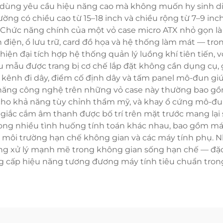
ời dùng yêu cầu hiệu năng cao mà không muốn hy sinh d
ờng có chiều cao từ 15–18 inch và chiều rộng từ 7–9 inc
. Chức năng chính của một vỏ case micro ATX nhỏ gọn 
ện, ổ lưu trữ, card đồ họa và hệ thống làm mát — tron
ện đại tích hợp hệ thống quản lý luồng khí tiên tiến, vớ
u mẫu được trang bị cơ chế lắp đặt không cần dụng cụ, gi
hư kênh đi dây, điểm cố định dây và tấm panel mô-đun g
nh năng công nghệ trên những vỏ case này thường bao g
 cho khả năng tùy chỉnh thẩm mỹ, và khay ổ cứng mô-đ
giắc cắm âm thanh được bố trí trên mặt trước mang lại sự t
ng nhiều tình huống tính toán khác nhau, bao gồm máy t
 môi trường hạn chế không gian và các máy tính phụ. Nh
 xử lý mạnh mẽ trong không gian sống hạn chế — đặc bi
ng cấp hiệu năng tương đương máy tính tiêu chuẩn trong