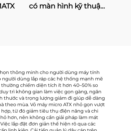
MATX
có màn hình kỹ thuật
số
a chọn thông minh cho người dùng máy tính
hép người dùng lắp ráp các hệ thống mạnh mẽ
y thường chiếm diện tích ít hơn 40–50% so
duy trì không gian làm việc gọn gàng, ngăn
ích thước và trọng lượng giảm đi giúp dễ dàng
nhà theo mùa. Vỏ máy micro ATX nhỏ gọn vượt
ù hợp, từ đó giảm tiêu thụ điện năng và chi
 nhỏ hơn, nên không cần giải pháp làm mát
Việc lắp đặt đơn giản thể hiện rõ qua các
ấp linh kiện. Cải tiến quản lý dây cáp trên