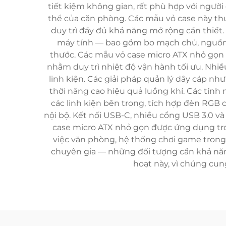
tiết kiệm không gian, rất phù hợp với ngư
thể của căn phòng. Các mẫu vỏ case này thư
duy trì đầy đủ khả năng mở rộng cần thiết
máy tính — bao gồm bo mạch chủ, nguồn đi
thước. Các mẫu vỏ case micro ATX nhỏ gọn hi
nhằm duy trì nhiệt độ vận hành tối ưu. Nhiề
linh kiện. Các giải pháp quản lý dây cáp n
thời nâng cao hiệu quả luồng khí. Các tí
các linh kiện bên trong, tích hợp đèn RGB
nội bộ. Kết nối USB-C, nhiều cổng USB 3.0 và 
case micro ATX nhỏ gọn được ứng dụng tro
việc văn phòng, hệ thống chơi game trong
chuyên gia — những đối tượng cần khả năng
hoạt này, vì chúng cu