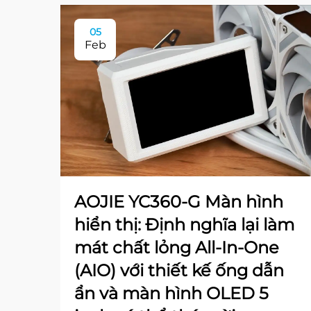
05
Feb
AOJIE YC360-G Màn hình
hiển thị: Định nghĩa lại làm
mát chất lỏng All-In-One
(AIO) với thiết kế ống dẫn
ẩn và màn hình OLED 5