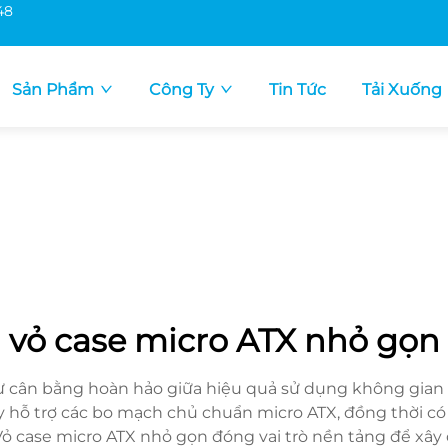
48
Sản Phẩm
Công Ty
Tin Tức
Tải Xuống
vỏ case micro ATX nhỏ gọn
 cân bằng hoàn hảo giữa hiệu quả sử dụng không gian v
 hỗ trợ các bo mạch chủ chuẩn micro ATX, đồng thời có
 Vỏ case micro ATX nhỏ gọn đóng vai trò nền tảng để 