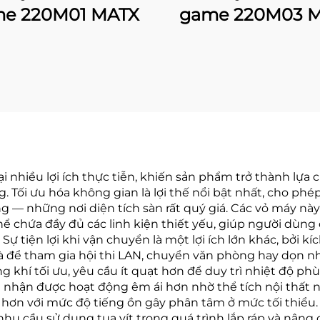
e 220M01 MATX
game 220M03 
 nhiều lợi ích thực tiễn, khiến sản phẩm trở thành lự
g. Tối ưu hóa không gian là lợi thế nổi bật nhất, cho p
g — những nơi diện tích sàn rất quý giá. Các vỏ máy nà
 chứa đầy đủ các linh kiện thiết yếu, giúp người dùng 
ự tiện lợi khi vận chuyển là một lợi ích lớn khác, bởi k
là để tham gia hội thi LAN, chuyển văn phòng hay dọn 
g khí tối ưu, yêu cầu ít quạt hơn để duy trì nhiệt độ ph
m nhận được hoạt động êm ái hơn nhờ thể tích nội thất
hơn với mức độ tiếng ồn gây phân tâm ở mức tối thiểu. 
nhu cầu sử dụng tua vít trong quá trình lắp ráp và nâng c