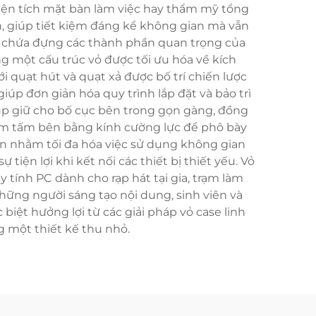
iện tích mặt bàn làm việc hay thẩm mỹ tổng
h, giúp tiết kiệm đáng kể không gian mà vẫn
là chứa đựng các thành phần quan trọng của
g một cấu trúc vỏ được tối ưu hóa về kích
i quạt hút và quạt xả được bố trí chiến lược
úp đơn giản hóa quy trình lắp đặt và bảo trì
iúp giữ cho bố cục bên trong gọn gàng, đồng
ồm tấm bên bằng kính cường lực để phô bày
un nhằm tối đa hóa việc sử dụng không gian
iện lợi khi kết nối các thiết bị thiết yếu. Vỏ
ính PC dành cho rạp hát tại gia, trạm làm
ững người sáng tạo nội dung, sinh viên và
ệt hưởng lợi từ các giải pháp vỏ case linh
 một thiết kế thu nhỏ.