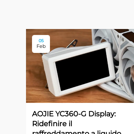
05
Feb
AOJIE YC360-G Display:
Ridefinire il
raffreddamento a liquido