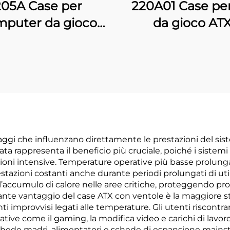
205A Case per
220A01 Case pe
puter da gioco
da gioco AT
ATX
ntaggi che influenzano direttamente le prestazioni del sis
a rappresenta il beneficio più cruciale, poiché i sistemi
i intensive. Temperature operative più basse prolungano 
stazioni costanti anche durante periodi prolungati di utili
’accumulo di calore nelle aree critiche, proteggendo pr
tante vantaggio del case ATX con ventole è la maggiore st
i improvvisi legati alle temperature. Gli utenti riscont
ative come il gaming, la modifica video e carichi di lavor
hede madri, alimentatori e schede di espansione mainst