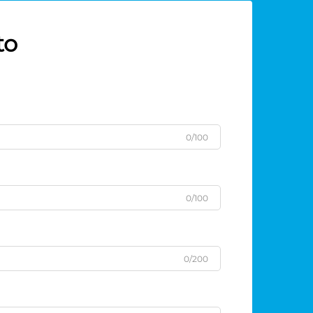
to
0/100
0/100
0/200