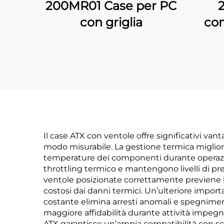
200MR01 Case per PC
con griglia
com
Il case ATX con ventole offre significativi va
modo misurabile. La gestione termica migliorat
temperature dei componenti durante operazion
throttling termico e mantengono livelli di pre
ventole posizionate correttamente previene l
costosi dai danni termici. Un’ulteriore impor
costante elimina arresti anomali e spegniment
maggiore affidabilità durante attività impegn
ATX garantisce un’ampia compatibilità con sc