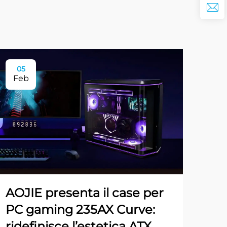
05
Feb
AOJIE presenta il case per
PC gaming 235AX Curve:
ridefinisce l’estetica ATX