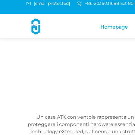
[email protected]
+86-2036031688 Ext 80
Homepage
Un case ATX con ventole rappresenta u
proteggere i componenti hardware essenzial
Technology eXtended, definendo una struttur