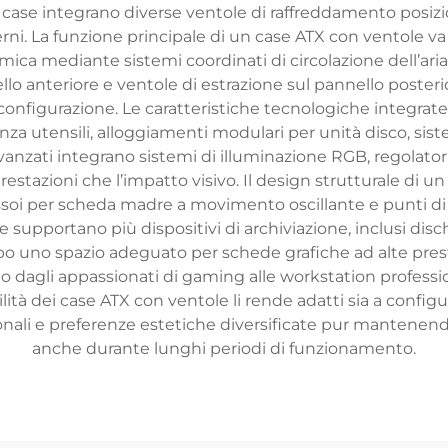
ase integrano diverse ventole di raffreddamento posizio
terni. La funzione principale di un case ATX con ventole v
ica mediante sistemi coordinati di circolazione dell’ar
llo anteriore e ventole di estrazione sul pannello poster
 configurazione. Le caratteristiche tecnologiche integra
a utensili, alloggiamenti modulari per unità disco, siste
vanzati integrano sistemi di illuminazione RGB, regolatori
prestazioni che l’impatto visivo. Il design strutturale di un
vassoi per scheda madre a movimento oscillante e punti di
supportano più dispositivi di archiviazione, inclusi dischi
o uno spazio adeguato per schede grafiche ad alte presta
 dagli appassionati di gaming alle workstation profession
tilità dei case ATX con ventole li rende adatti sia a conf
onali e preferenze estetiche diversificate pur mantenend
anche durante lunghi periodi di funzionamento.