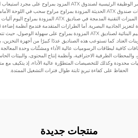
أنماط فعّالة لتدفُّق الهواء داخل الأقسام الداخلية. ولا تقتصر الوظيفة ا
عبر أنظمة منسَّقة لتداول الهواء. وعادةً ما تتضمَّن طرازات صندوق ATX الحديثة المزودة 
ضغط موجب أو سالب حسب تفضيلات التكوين. وتشمل الميزات الت
الغبار لتحسين الأداء والعروض البصرية معًا. وتركِّز التصاميم البنائية لصناديق TX
ينات العتاد. كما تستوعب هذه الصناديق عددًا كبيرًا من أجهزة التخزين
ات محدودة وكذلك للتخصيصات المتطوِّرة عالية الأداء، إذ يتكيف مع متطلب
الحفاظ على كفاءة تبريدٍ ثابتة طوال فترات التشغيل الممتدة.
منتجات جديدة