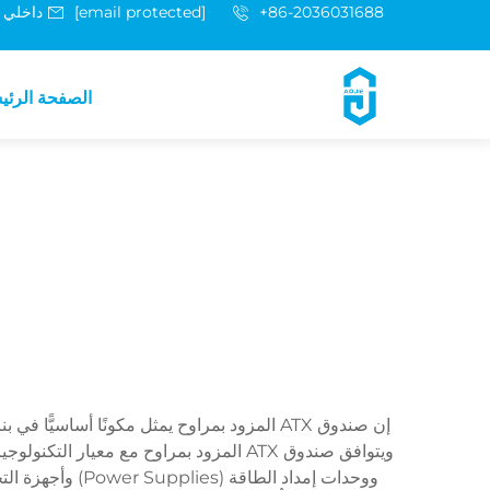
+86-2036031688 داخلي 8048
[email protected]
الصفحة الرئي
إن صندوق ATX المزود بمراوح يمثل مكونًا أسا
ووحدات إمداد ال