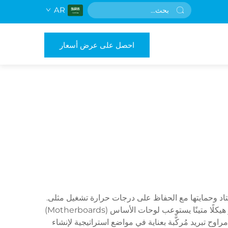
AR
احصل على عرض أسعار
سية للعتاد وحمايتها مع الحفاظ على درجات حرارة تشغيل مثلى.
ويتوافق صندوق ATX المزود بمراوح مع معيار التكنولوجيا المتقدمة الموسع (Advanced Technology eXtended)، ما يوفِّر هيكلًا متينًا يستوعب لوحات الأساس (Motherboards)
صناديق عدة مراوح تبريد مُركَّبة بعناية في مواضع استراتيجية لإنشاء