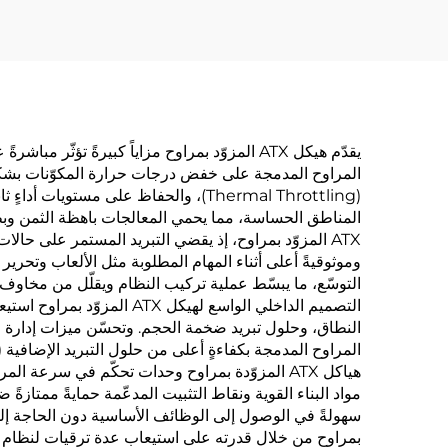
يقدّم هيكل ATX المزوّد بمراوح مزاياً كبيرةً 
المراوح المدمجة على خفض درجات حرارة المكوّنات بشكل فع
(Thermal Throttling)، والحفاظ على مس
المناطق الحساسة، مما يحمي المعالجات باهظة الثمن وبطا
ATX المزوّد بمراوح، إذ يقضي التبريد المستمر على حال
التوسّع، ما يبسّط عملية تركيب النظام ويقلّل من مخاوف ا
التصميم الداخلي الواسع ل
النطاق، وحلول تبريد ضخمة الحجم. وتحسّن ميزات إدارة ال
هياكل ATX المزوّدة بمراوح وحدات تحكّم في سرعة 
بمراوح من خلال قدرته على استيعاب عدة ترقيات لنظام الح