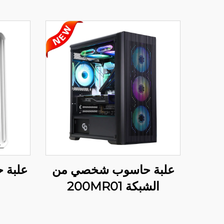
علبة حاسوب شخصي من
علبة 
الشبكة 200MR01