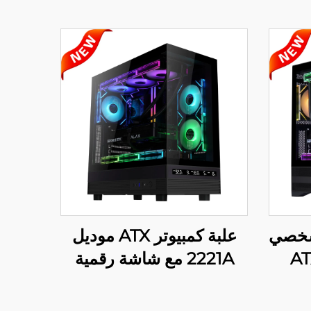
شخصي
علبة كمبيوتر ATX موديل
2221A مع شاشة رقمية
عرض