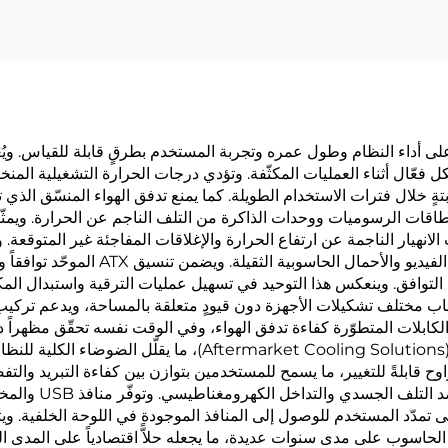
تؤثّر مباشرةً على أداء النظام وطول عمره وتجربة المستخدم بطرقٍ قابلة للقياس.
ّال أثناء العمليات المكثّفة. وتؤدي درجات الحرارة التشغيلية المنخف
تويات أداءٍ ثابتةٍ خلال فترات الاستخدام الطويلة. كما يمنع تدفق الهواء المنسّ
قات الرسوميات ووحدات الذاكرة من التلف الناجم عن الحرارة. ويمثّل 
ات الانهيار الناجمة عن ارتفاع الحرارة والإغلاقات المفاجئة غير المتوق
وموثوقيةً أعلى أثناء المهام المطلوبة مث
لتوافق. وينعكس هذا التوحيد في تسهيل عمليات الترقية واستبدال المكوّ
هيكل ATX المزوّد بمراوح استيعاب مختلف تشكيلات الأجهزة دون قيودٍ متعلقة بالمساحة
كابلات المتطوّرة كفاءة تدفق الهواء، وفي الوقت نفسه تحقّق مظهراً دا
المراوح المدمجة بكفاءةٍ أعلى من حلول التبريد الإضافية (olutions
المراوح قابلةً للتغيير، ما يسمح للمستخدمين بتوازن بين كفاءة التبريد وال
مواد البناء القوية
اسوب على مدى سنوات عديدة، ما يجعله حلاًّ اقتصادياً على المدى الطو