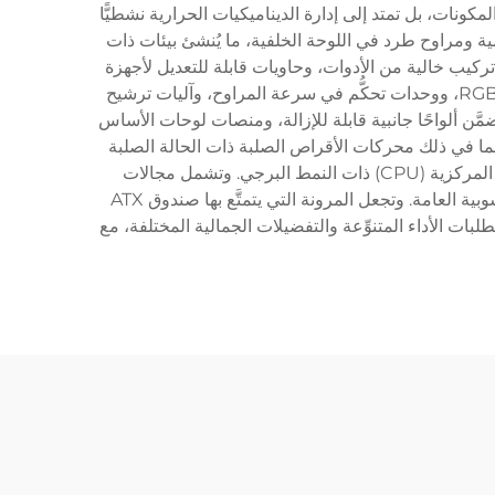
لرئيسية لصندوق ATX المزود بمراوح على مجرد استيعاب المكونات، بل تمتد إلى إدارة الديناميكيات الحرارية نشطيًّا
بمراوح مراوح سحب في اللوحة الأمامية ومراوح طرد في اللوحة الخلفية، ما يُنشئ بيئات ذات
قنية المدمجة في صناديق ATX المزودة بمراوح اليوم آليات تركيب خالية من الأدوات، وحاويات قابلة للتعديل لأجهزة
التخزين، وأنظمة لإدارة الكابلات، ولوحات زجاجية مقسَّاة لتعزيز الجاذبية البصرية. أما الطرازات المتقدمة فتدمج أنظمة إضاءة RGB، ووحدات تحكُّم في سرعة المراوح، وآليات ترشيح
A المزودة بمراوح على سهولة الوصول، حيث تتضمَّن ألواحًا جانبية قابلة للإزالة، ومنصات لوحات الأساس
، بما في ذلك محركات الأقراص الصلبة ذات الحالة الصلبة
(SSDs) والمحركات التقليدية (HDDs)، مع توفير مسافات كافية لبطاقات الرسوميات عالية الأداء ومشتِّتات وحدة المعالجة المركزية (CPU) ذات النمط البرجي. وتشمل مجالات
استخدام صندوق ATX المزود بمراوح هواة ألعاب الفيديو، والمحطات الطرفية الاحترافية، وأنظمة إنتاج المحتوى، والبيئات الحاسوبية العامة. وتجعل المرونة التي يتمتَّع بها صندوق ATX
ات الأداء المتنوِّعة والتفضيلات الجمالية المختلفة، مع