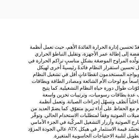
 ويُعَدّ تحسين إدارة الحرارة الفائدةَ الأهم، حيث تعمل أنظمة
ضة إلى إطالة عمر الأجهزة، وتقليل التباطؤ الحراري
ق الذي تولّده المراوح الموضعَة بشكلٍ مناسبٍ تراكم الحرارة في
تحسين استقرار النظام فائدةً رئيسيةً أخرى لهيكل
عة. ويواجه المستخدمون انقطاعاتٍ أقل في تشغيل النظام
ل الألعاب وتحرير الفيديو والأحمال الحاسوبية الثقيلة. ويضمن تنسيق ATX الموحّد توافقاً واسعاً مع لوحات الأم الشائعة ومصادر الطاقة وبطاقات
نات طوال دورة حياة النظام التشغيلية. كما يتيح
، ويدعم تركيب عدة بطاقات رسوميات، وترتيبات تخزين واسعة
خلياً أنظف وتسهّل إجراءات الصيانة. وتعمل أنظمة
Aftermarket Cooling S)، ما يقلّل الضوضاء الكلية للنظام مع الحفاظ على أداء تبريدٍ متفوّق. كما يضمّ العديد من
تفضيلات الصوتية وفقاً لمتطلبات الاستخدام الحالي. وتوفّر
 ونقاط التثبيت المدعّمة حمايةً ممتازةً ضد التلف الجسدي والتداخل الكهرومغناطيسي. وتوفّر منافذ USB والمخارج الصوتية وأزرار التشغيل المركّبة في الجزء الأمامي
سهولةً في الوصول إلى الوظائف الأساسية دون الحاجة إلى تمدّد المستخدم للوصول إلى المنافذ الموجودة في اللوحة الخلفية. ويتجسّد قيمة الاستثمار في هيكل ATX عالي الجودة المزوّد
يل لتلبية الاحتياجات الحاسوبية المتغيرة.