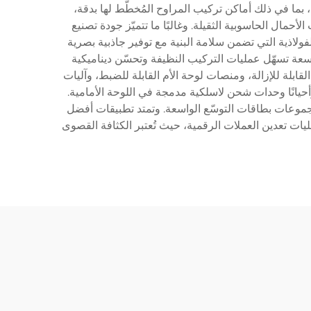
ل الحديثة من نوع Full Tower تقنياتٍ متقدمةً لإدارة الحرارة، بما في ذلك أماكن تركيب المراوح المُخطَّط لها بدقة،
مال الحاسوبية الثقيلة. وغالبًا ما تتميّز جودة تصنيع
 والتدعيمات الفولاذية التي تضمن سلامة البنية مع توفير جاذبية بصرية
ة الكابلات داخل هذه الهياكل حلقات مطاطية، وقنوات توجيه مخصصة، و comparments خلفية واسعة تسهّل عمليات التركيب النظيفة وتحسّن ديناميكية
صيص مثل أقفاص محركات الأقراص القابلة للإزالة، ومنصات لوحة الأم القابلة للضبط، وآليات
تشمل ميزات الاتصال المتقدمة منافذ USB متعددة، ومنافذ الصوت، وأحيانًا وحدات شحن لاسلكية مدمجة في اللوحة الأمامية.
 مما يدعم تكوينات المعالجات المزدوجة ومجموعات بطاقات التوسّع الواسعة. وتمتد تطبيقات أفضل
العلمية، وعمليات تعدين العملات الرقمية، حيث تُعتبر الكثافة القصوى