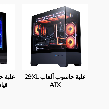
علبة حاسوب ألعاب 29XL
علبة 
ATX
قياسية 1