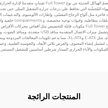
الخادمية التي تتطلّب أقصى درجات القابلية للتوسّع. وتضمّ الهياك
اء المُحسَّنة التي تحافظ على درجات حرارة التشغيل المثلى حتى تحت الأح
 من نوع Full Tower باستخدام مواد فاخرة مثل ألواح الزجاج المقسّى، وإطارات الألومنيوم،
عالية. وتشمل أنظمة إدار
تدفق الهواء. وغالبًا ما يتضمّن أفضل هيكل كمبيوتر من نوع Full Tower مكونات قابلة للتخ
التركيب الخالية من الأدوات التي تبسّط عملية التجميع. و
كما يمكن لهذه الهياكل استيعاب أكبر مقاسات لوحات الأم، مثل E-ATX وXL-ATX،
Full  لما هو أبعد من الألعاب لتشمل إنشاء المحتوى، والعرض ثلاثي الأبعاد، والحوسبة 
للمكونات والأداء الحراري الممتاز شرطين أساسيين للتشغيل المستمر.
المنتجات الرائجة