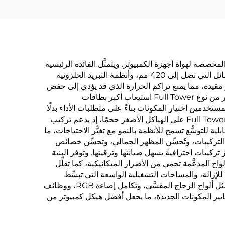
طلبة وللمُجمَّعات المخصصة لهواة أجهزة الكمبيوتر. ويتمثَّل الفائدة الرئيسية
في الإدارة الحرارية المتفوِّقة، إذ يوفِّر هذا النوع من الهياكل مساحة وافرة لتثبيت عدة مراوح كبيرة الحجم، ومشعَّعات التبريد السائل التي تصل إلى 420 مم، وأنظمة التبريد الحلزونية
 مقيدة، مما يمنع تراكم الحرارة الذي قد يؤدي إلى خفض
أداء المعالج أو إلحاق الضرر بالإلكترونيات الحساسة. ويمثِّل توافق المكونات فائدةً كبيرةً أخرى، حيث يستطيع أفضل هيكل كمبيوتر من نوع Full Tower استيعاب أكبر بطاقات
نية. وهذه المرونة تتيح للمستخدمين اختيار المكونات بناءً على متطلبات الأداء بدلًا
من القيود المتعلقة بالحجم، مما يضمن مواصفات النظام المثلى. وتتفوَّق قابلية التوسُّع التي يوفِّرها أفضل هيكل كمبيوتر من نوع Full Tower على الهياكل الأصغر حجمًا، إذ يدعم تركيب
وسُّع. وهذه القابلية للتوسُّع تسمح للأنظمة بالنمو مع تغيُّر الاحتياجات، ما
ة الأجل. وتُحسِّن إمكانات إدارة الكابلات داخل أفضل هيكل كمبيوتر من نوع Full Tower من جودة التركيبات، وتُحسِّن المظهر الجمالي، وتحسِّن خصائص
فية الواسعة، ونقاط التثبيت المدمجة إنجاز تركيبات احترافية يسهل صيانتها وترقيتها. وتوفر البنية
المواد الثقيلة والألواح المدعَّمة تحمي من الأضرار الميكانيكية، كما تقلِّل
للإزالة، والمساحات التشغيلية الواسعة التي تبسِّط
عمليات التنظيف واستبدال المكونات وتعديل النظام. وغالبًا ما يتضمَّن أفضل هيكل كمبيوتر من نوع Full Tower ميزات ممتازة مثل ألواح الزجاج المقسَّى، وتكامل إضاءة RGB، ووظائف
معايير المكونات الجديدة، ما يجعل أفضل هيكل كمبيوتر من