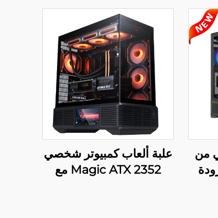
 من
علبة ألعاب كمبيوتر شخصي
مزودة
2352 Magic ATX مع
لموديل
شاشة عرض LCD