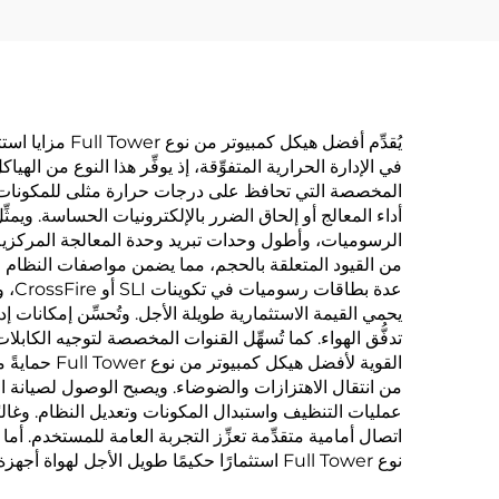
يُقدِّم أفضل ه
المخصصة التي تحافظ على درجات حرارة مثلى للمكونات عالي
عدة
القوية لأفض
من انتقال الاهتزازات والضوضاء. ويصبح الوصول لصيانة الجه
اتصال أمامية متقدِّمة تعزِّز التجربة العامة للمستخدم. 
نوع Full Tower استثمارًا حكيمًا طويل الأجل لهواة أجهزة الكمبيوتر الجادين والمحترفين الذين يطلبون أقصى أداءٍ وموثوقية.