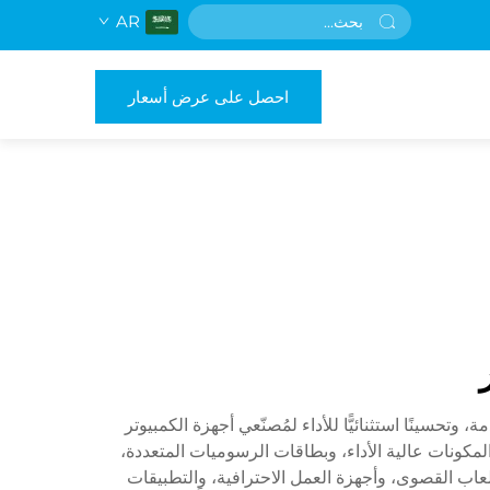
AR
احصل على عرض أسعار
وظائفٍ متقدمة، وتحسينًا استثنائيًّا للأداء لمُصنّعي أجهزة الكمبيوتر
وفّر حجمًا داخليًّا واسعًا جدًّا لاستيعاب المكونات عالية الأداء، وبطاقات الرسوميات المتعددة،
واسعة. ويُشكّل أفضل هيكل كمبيوتر من نوع Full Tower الأساس لأنظمة الألعاب القصوى، وأجهزة العمل الاحترافية، والتطبيقات