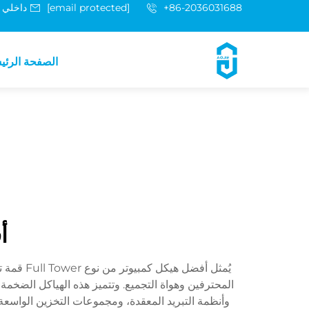
+86-2036031688 داخلي 8048
[email protected]
الصفحة الرئي
أ
يُمثل أف