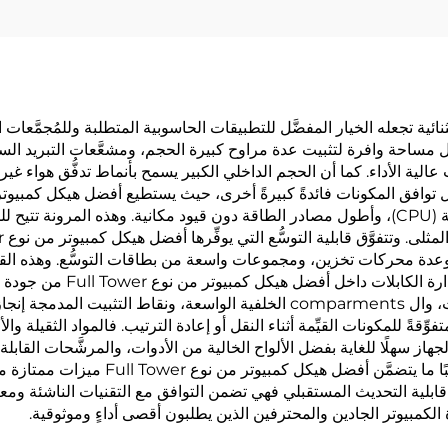
يكل كمبيوتر من نوع Full Tower مزايا استثنائية تجعله الخيار المفضَّل للتطبيقات الحاسوبية المت
ة الأداء. كما أن الحجم الداخلي الكبير يسمح بأنماط تدفُّق هواء غير
الرسوميات، وأطول وحدات تبريد وحدة المعالجة المركزية (CPU)، وأطول مصادر الطاقة دون قيود مكا
 بطاقات رسوميات في تكوينات SLI أو CrossFire، وعدة محركات تخزين، ومجموعات واسعة من بطاقات الت
يحمي القيمة الاستثمارية طويل
تدفُّق الهواء. كما تُسهِّل القنوات المخصصة لتوجيه الكابلات، وال comparments الخل
ل هيكل كمبيوتر من نوع Full Tower حمايةً متفوِّقةً للمكونات القيِّمة أثناء النقل أو إعادة الترتيب. ف
از سهلًا للغاية بفضل الألواح الخالية من الأدوات، والمرشَّحات القابلة 
أما قابلية التحديث المستقبلي فهي تضمن التوافق مع التقنيات الناشئة و