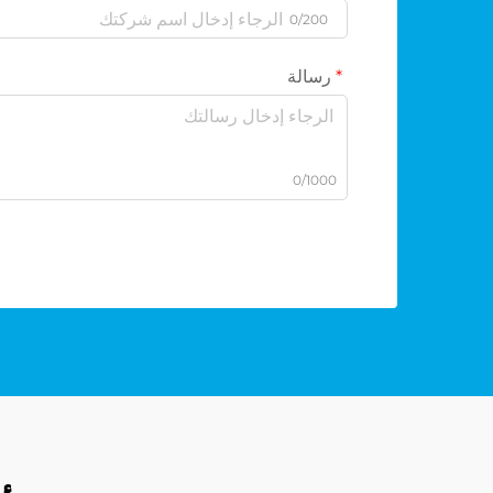
0/200
رسالة
0/1000