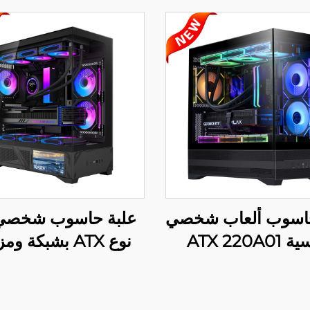
حاسوب ألعاب شخصي
علبة حاسوب شخصي
ATX 220A0
نوع ATX بشبكة و
بشاشة LCD، ا
220A09