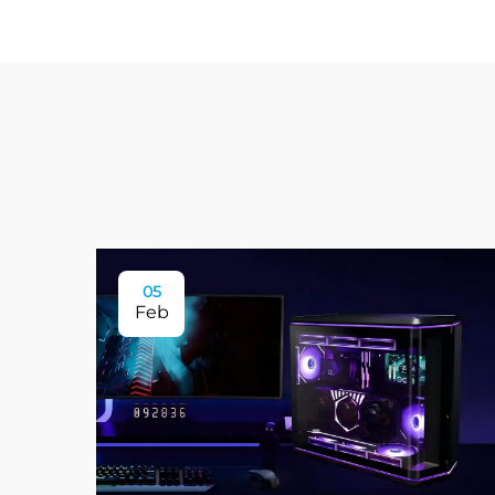
05
Feb