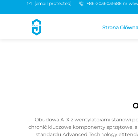
[email protected]
+86-2036031688 nr wew
Strona Główn
o
Obudowa ATX z wentylatorami stanowi p
chronić kluczowe komponenty sprzętowe, a
standardu Advanced Technology eXtended