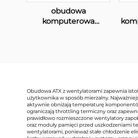
obudowa
komputerowa
komp
200MR01 z siatką
Obudowa ATX z wentylatorami zapewnia istot
użytkownika w sposób mierzalny. Najważniej
aktywnie obniżają temperaturę komponentów 
ograniczają throttling termiczny oraz zapew
prawidłowo rozmieszczone wentylatory zapobi
oraz moduły pamięci przed uszkodzeniami te
wentylatorami, ponieważ stałe chłodzenie e