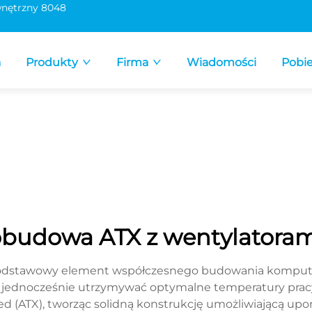
nętrzny 8048
a
Produkty
Firma
Wiadomości
Pobie
budowa ATX z wentylatora
odstawowy element współczesnego budowania komputeró
 jednocześnie utrzymywać optymalne temperatury pracy
 (ATX), tworząc solidną konstrukcję umożliwiającą up