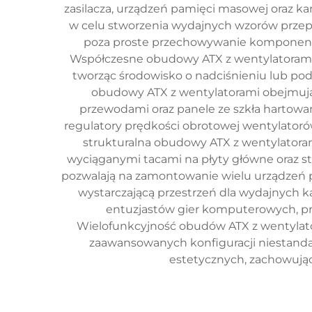
zasilacza, urządzeń pamięci masowej oraz k
w celu stworzenia wydajnych wzorów prze
poza proste przechowywanie komponentó
Współczesne obudowy ATX z wentylatorami z
tworząc środowisko o nadciśnieniu lub pod
obudowy ATX z wentylatorami obejmują
przewodami oraz panele ze szkła hartow
regulatory prędkości obrotowej wentylatorów
strukturalna obudowy ATX z wentylatora
wyciąganymi tacami na płyty główne oraz s
pozwalają na zamontowanie wielu urządzeń 
wystarczającą przestrzeń dla wydajnych 
entuzjastów gier komputerowych, pro
Wielofunkcyjność obudów ATX z wentylato
zaawansowanych konfiguracji niestanda
estetycznych, zachowując 