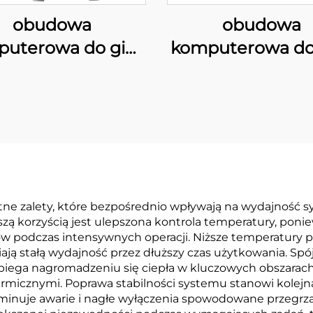
obudowa
obudowa
uterowa do gier
komputerowa do
ATX 205A
ATX 220A01
ne zalety, które bezpośrednio wpływają na wydajność sy
szą korzyścią jest ulepszona kontrola temperatury, p
podczas intensywnych operacji. Niższe temperatury pr
niają stałą wydajność przez dłuższy czas użytkowania. S
ega nagromadzeniu się ciepła w kluczowych obszarach, 
rmicznymi. Poprawa stabilności systemu stanowi kolej
liminuje awarie i nagłe wyłączenia spowodowane przegr