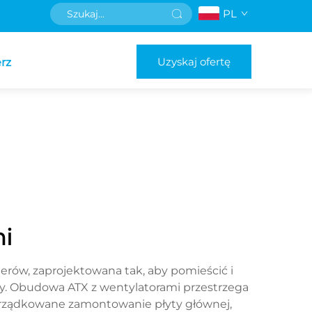
PL
Uzyskaj ofertę
rz
mi
w, zaprojektowana tak, aby pomieścić i
. Obudowa ATX z wentylatorami przestrzega
orządkowane zamontowanie płyty głównej,