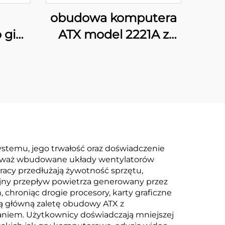
obudowa komputera
 gier
ATX model 2221A z
cyfrowym
wyświetlaczem
stemu, jego trwałość oraz doświadczenie
onieważ wbudowane układy wentylatorów
acy przedłużają żywotność sprzętu,
pójny przepływ powietrza generowany przez
chroniąc drogie procesory, karty graficzne
ną główną zaletę obudowy ATX z
zaniem. Użytkownicy doświadczają mniejszej