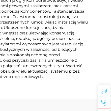
takich jak gry komputerowe, edycja wideo
ami głównymi, zasilaczami oraz kartami
zgodnością komponentów. Ta standaryzacja
stemu. Przestronna konstrukcja wnętrza
zestrzennych, umożliwiając instalację wielu
h. Ulepszone funkcje zarządzania
wnętrza oraz ułatwiając konserwację.
zielnie, redukując ogólny poziom hałasu
tylatorami wyposażonych jest w regulację
kustycznych w zależności od bieżących
iają doskonałą ochronę przed
oraz przyciski zasilania umieszczone z
 połączeń umieszczonych z tyłu. Wartość
 obsługi wielu aktualizacji systemu przez
otrzeb obliczeniowych.