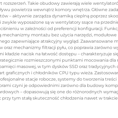
art rozszerzeń. Takie obudowy zawierają wiele wentylato
pływu powietrza wewnątrz komory wnętrza. Główne zada
w – aktywnie zarządza dynamiką cieplną poprzez skoor
wykle wyposażone są w wentylatory ssące na przedniej
ciśnieniu w zależności od preferencji konfiguracji. Fun
 mechanizmy montażu bez użycia narzędzi, modułowe k
anego zapewniające atrakcyjny wygląd. Zaawansowane mo
 oraz mechanizmy filtracji pyłu, co poprawia zarówno wyd
mi kładzie nacisk na łatwość dostępu – charakteryzuje 
trategicznie rozmieszczonymi punktami mocowania dla r
pamięci masowej, w tym dysków SSD oraz tradycyjnych
kart graficznych i chłodników CPU typu wieża. Zastosow
fesjonalne stacje robocze, systemy do tworzenia treści 
rami czyni je odpowiednimi zarówno dla budowy kompu
rdowych – dopasowują się one do różnorodnych wymaga
przy tym stałą skuteczność chłodzenia nawet w trakcie 