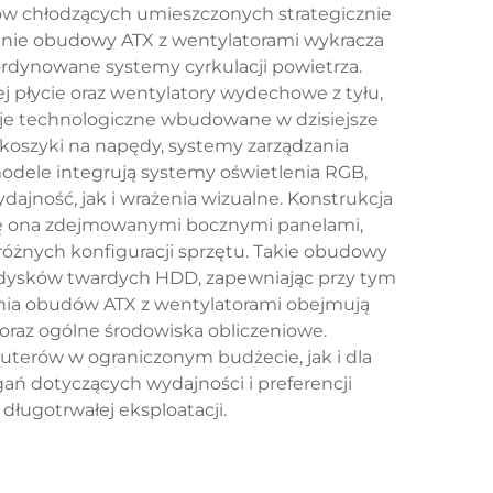
rów chłodzących umieszczonych strategicznie
nie obudowy ATX z wentylatorami wykracza
dynowane systemy cyrkulacji powietrza.
 płycie oraz wentylatory wydechowe z tyłu,
kcje technologiczne wbudowane w dzisiejsze
oszyki na napędy, systemy zarządzania
dele integrują systemy oświetlenia RGB,
ajność, jak i wrażenia wizualne. Konstrukcja
się ona zdejmowanymi bocznymi panelami,
óżnych konfiguracji sprzętu. Takie obudowy
 dysków twardych HDD, zapewniając przy tym
ania obudów ATX z wentylatorami obejmują
oraz ogólne środowiska obliczeniowe.
terów w ograniczonym budżecie, jak i dla
ń dotyczących wydajności i preferencji
długotrwałej eksploatacji.