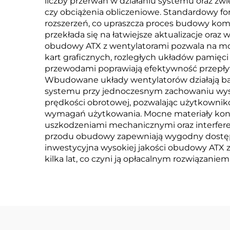
liczby przerwań w działaniu systemu oraz z
czy obciążenia obliczeniowe. Standardowy fo
rozszerzeń, co upraszcza proces budowy kom
przekłada się na łatwiejsze aktualizacje or
obudowy ATX z wentylatorami pozwala na mont
kart graficznych, rozległych układów pamięc
przewodami poprawiają efektywność przepływ
Wbudowane układy wentylatorów działają bard
systemu przy jednoczesnym zachowaniu wyso
prędkości obrotowej, pozwalając użytkownik
wymagań użytkowania. Mocne materiały kon
uszkodzeniami mechanicznymi oraz interferen
przodu obudowy zapewniają wygodny dostęp 
inwestycyjna wysokiej jakości obudowy ATX z w
kilka lat, co czyni ją opłacalnym rozwiązan