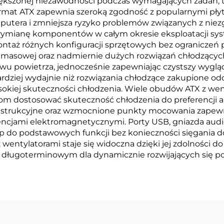
większonej niezawodności podczas wymagających zadań, 
rmat ATX zapewnia szeroką zgodność z popularnymi płyt
putera i zmniejsza ryzyko problemów związanych z nie
az wymianę komponentów w całym okresie eksploatacji sy
aż różnych konfiguracji sprzętowych bez ograniczeń pr
i masowej oraz nadmiernie dużych rozwiązań chłodzącyc
u powietrza, jednocześnie zapewniając czystszy wygląd 
ziej wydajnie niż rozwiązania chłodzące zakupione odd
kiej skuteczności chłodzenia. Wiele obudów ATX z wen
om dostosować skuteczność chłodzenia do preferencji a
strukcyjne oraz wzmocnione punkty mocowania zapewn
cjami elektromagnetycznymi. Porty USB, gniazda audio 
do podstawowych funkcji bez konieczności sięgania do
entylatorami staje się widoczna dzięki jej zdolności do
iem długoterminowym dla dynamicznie rozwijających się p