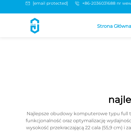
[email protected]
+86-2036031688 nr wew
Strona Główn
najl
Najlepsze obudowy komputerowe typu full 
funkcjonalność oraz optymalizację wydajno
wysokość przekraczającą 22 cala (55,9 cm)