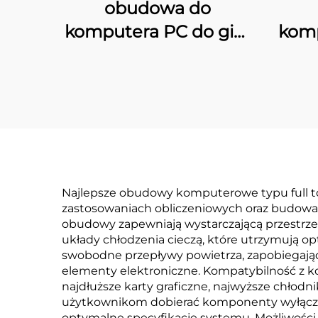
obudowa do
komputera PC do gier
komp
29XL ATX
Najlepsze obudowy komputerowe typu full t
zastosowaniach obliczeniowych oraz budowach
obudowy zapewniają wystarczającą przestrze
układy chłodzenia cieczą, które utrzymują
swobodne przepływy powietrza, zapobiegając
elementy elektroniczne. Kompatybilność z k
najdłuższe karty graficzne, najwyższe chłodni
użytkownikom dobierać komponenty wyłączni
optymalne specyfikacje systemu. Możliwości