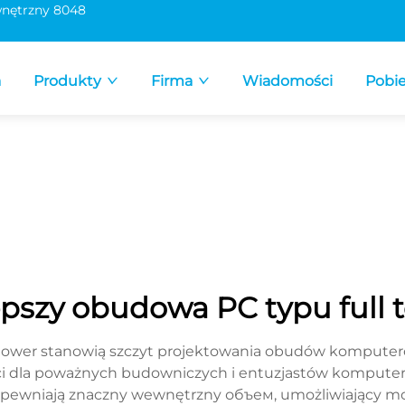
nętrzny 8048
a
Produkty
Firma
Wiadomości
Pobie
epszy obudowa PC typu full 
tower stanowią szczyt projektowania obudów komputero
ści dla poważnych budowniczych i entuzjastów komput
 i zapewniają znaczny wewnętrzny объем, umożliwiając