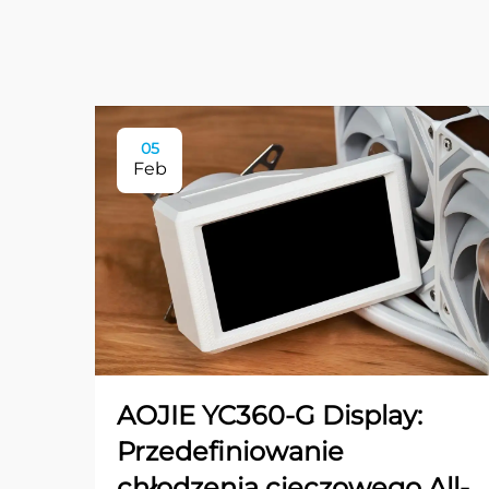
05
Feb
AOJIE YC360-G Display:
Przedefiniowanie
chłodzenia cieczowego All-