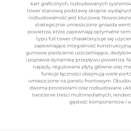
kart graficznych, rozbudowanych systemó
tower stanowią podstawę skrajnie wydajnych 
rozbudowalność jest kluczowa. Nowoczesne
strategicznie umieszczone gniazda went
powietrza, które zapewniają optymalne tem
typu full tower charakteryzuje się użyc
zapewniające integralność konstrukcyjn
gumowe pierścienie uszczelniające, dedykowan
i poprawia dynamikę przepływu powietrza. Na
napędy, regulowane płyty główne oraz m
funkcje łączności obejmują wiele po
umieszczone na panelu frontowym. Obudowy 
dwoma procesorami oraz rozbudowane układy
tworzenie treści multimedialnych, render
gęstość komponentów i wy