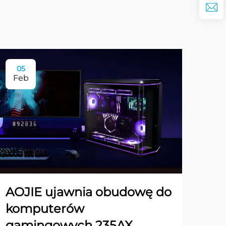
05
Feb
AOJIE ujawnia obudowę do
komputerów
gamingowych 235AX