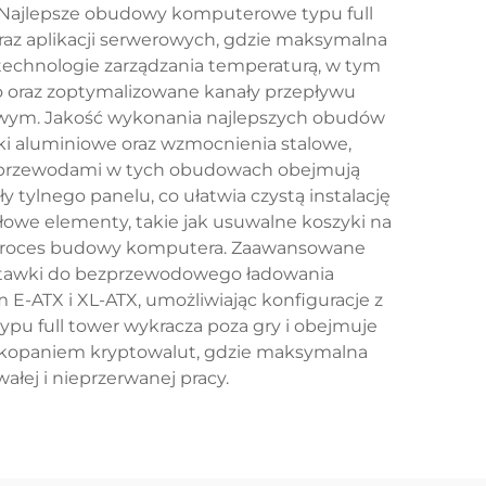
 Najlepsze obudowy komputerowe typu full
oraz aplikacji serwerowych, gdzie maksymalna
echnologie zarządzania temperaturą, w tym
o oraz zoptymalizowane kanały przepływu
iowym. Jakość wykonania najlepszych obudów
mki aluminiowe oraz wzmocnienia stalowe,
ia przewodami w tych obudowach obejmują
 tylnego panelu, co ułatwia czystą instalację
łowe elementy, takie jak usuwalne koszyki na
e proces budowy komputera. Zaawansowane
dstawki do bezprzewodowego ładowania
-ATX i XL-ATX, umożliwiając konfiguracje z
pu full tower wykracza poza gry i obejmuje
 z kopaniem kryptowalut, gdzie maksymalna
ej i nieprzerwanej pracy.