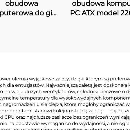
obudowa
obudowa kompu
uterowa do gier
PC ATX model 2
ATX 220A01
z ekranem L
ower oferują wyjątkowe zalety, dzięki którym są pre
 dla entuzjastów. Najważniejszą zaletą jest doskonała 
ń na wiele dużych wentylatorów, chłodniki cieczowe o
 optymalne temperatury dla wysokowydajnych komponen
 nagromadzeniu się ciepła, które mogłoby ograniczać wy
omponentami stanowi kolejną istotną zaletę — najlepsz
ki CPU oraz najdłuższe zasilacze bez ograniczeń wynikają
e na podstawie wymagań co do wydajności, a nie ogra
 rozbudowy oferowane przez najlepsze obudowy typu ful