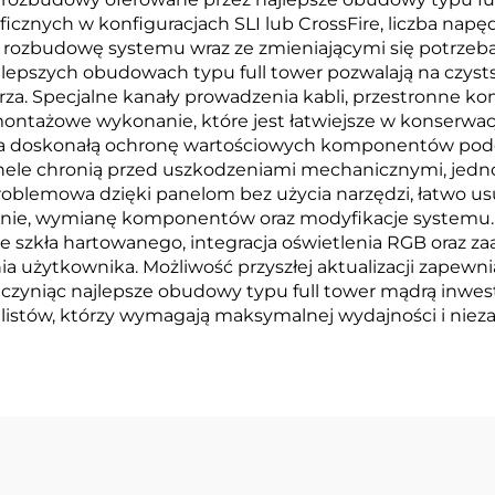
ficznych w konfiguracjach SLI lub CrossFire, liczba na
a rozbudowę systemu wraz ze zmieniającymi się potrzebam
lepszych obudowach typu full tower pozwalają na czys
trza. Specjalne kanały prowadzenia kabli, przestronne 
ntażowe wykonanie, które jest łatwiejsze w konserwacji
a doskonałą ochronę wartościowych komponentów podcza
ele chronią przed uszkodzeniami mechanicznymi, jedno
problemowa dzięki panelom bez użycia narzędzi, łatwo 
enie, wymianę komponentów oraz modyfikacje systemu. 
 ze szkła hartowanego, integracja oświetlenia RGB oraz
ia użytkownika. Możliwość przyszłej aktualizacji zapew
czyniąc najlepsze obudowy typu full tower mądrą inwe
istów, którzy wymagają maksymalnej wydajności i niez