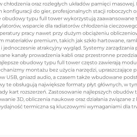
w chłodzenia oraz rozległych układów pamięci masowej.
konfiguracji do gier, profesjonalnych stacji roboczych 
 obudowy typu full tower wykorzystują zaawansowane t
ylatorów, wsparcie dla radiatorów chłodzenia cieczoweg
peratury pracy nawet przy dużym obciążeniu obliczen
iem materiałów premium, takich jak szkło hartowane, ra
ą i jednoczesnie atrakcyjny wygląd. Systemy zarządzan
e kanały prowadzenia kabli oraz przestronne przedziały
jlepsze obudowy typu full tower często zawierają modu
echanizmy montażu bez użycia narzędzi, upraszczając
rtów USB, gniazd audio, a czasem także wbudowane po
te obsługują największe formaty płyt głównych, w tym E
 kart rozszerzeń. Zastosowanie najlepszych obudów ty
owanie 3D, obliczenia naukowe oraz działania związane
dajność termiczna są kluczowymi wymaganiami dla trwał