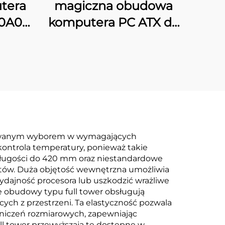
tera
magiczna obudowa
20A09
komputera PC ATX do
CD
gier z wyświetlaczem
LCD
ferowanym wyborem w wymagających
kontrola temperatury, ponieważ takie
 długości do 420 mm oraz niestandardowe
tów. Duża objętość wewnętrzna umożliwia
dajność procesora lub uszkodzić wrażliwe
e obudowy typu full tower obsługują
cych z przestrzeni. Ta elastyczność pozwala
niczeń rozmiarowych, zapewniając
l tower przewyższają te dostępne w