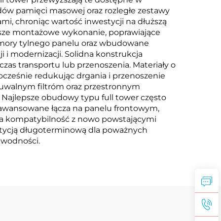
pędów pamięci masowej oraz rozległe zestawy
i, chroniąc wartość inwestycji na dłuższą
tsze montażowe wykonanie, poprawiające
komory tylnego panelu oraz wbudowane
 i modernizacji. Solidna konstrukcja
s transportu lub przenoszenia. Materiały o
cześnie redukując drgania i przenoszenie
usuwalnym filtróm oraz przestronnym
Najlepsze obudowy typu full tower często
 zaawansowane łącza na panelu frontowym,
nia kompatybilność z nowo powstającymi
stycją długoterminową dla poważnych
awodności.