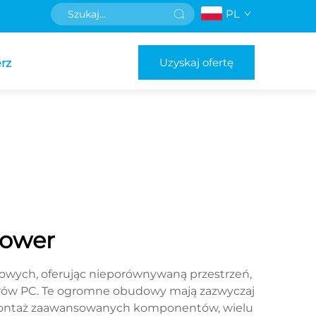
PL
Uzyskaj ofertę
rz
tower
wych, oferując nieporównywaną przestrzeń,
erów PC. Te ogromne obudowy mają zazwyczaj
y montaż zaawansowanych komponentów, wielu