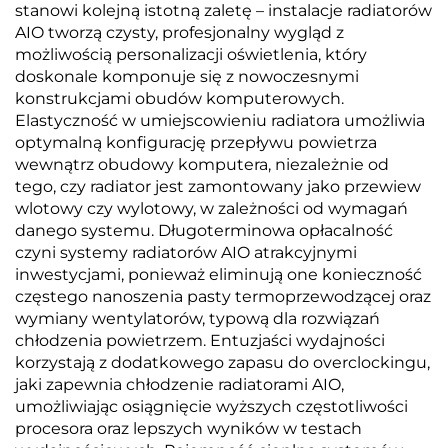
stanowi kolejną istotną zaletę – instalacje radiatorów
AIO tworzą czysty, profesjonalny wygląd z
możliwością personalizacji oświetlenia, który
doskonale komponuje się z nowoczesnymi
konstrukcjami obudów komputerowych.
Elastyczność w umiejscowieniu radiatora umożliwia
optymalną konfigurację przepływu powietrza
wewnątrz obudowy komputera, niezależnie od
tego, czy radiator jest zamontowany jako przewiew
wlotowy czy wylotowy, w zależności od wymagań
danego systemu. Długoterminowa opłacalność
czyni systemy radiatorów AIO atrakcyjnymi
inwestycjami, ponieważ eliminują one konieczność
częstego nanoszenia pasty termoprzewodzącej oraz
wymiany wentylatorów, typową dla rozwiązań
chłodzenia powietrzem. Entuzjaści wydajności
korzystają z dodatkowego zapasu do overclockingu,
jaki zapewnia chłodzenie radiatorami AIO,
umożliwiając osiągnięcie wyższych częstotliwości
procesora oraz lepszych wyników w testach