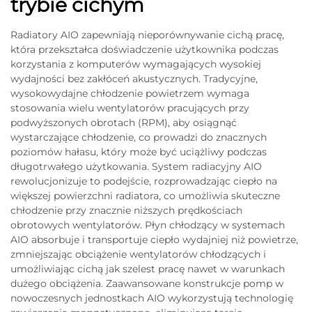
trybie cichym
Radiatory AIO zapewniają nieporównywanie cichą pracę,
która przekształca doświadczenie użytkownika podczas
korzystania z komputerów wymagających wysokiej
wydajności bez zakłóceń akustycznych. Tradycyjne,
wysokowydajne chłodzenie powietrzem wymaga
stosowania wielu wentylatorów pracujących przy
podwyższonych obrotach (RPM), aby osiągnąć
wystarczające chłodzenie, co prowadzi do znacznych
poziomów hałasu, który może być uciążliwy podczas
długotrwałego użytkowania. System radiacyjny AIO
rewolucjonizuje to podejście, rozprowadzając ciepło na
większej powierzchni radiatora, co umożliwia skuteczne
chłodzenie przy znacznie niższych prędkościach
obrotowych wentylatorów. Płyn chłodzący w systemach
AIO absorbuje i transportuje ciepło wydajniej niż powietrze,
zmniejszając obciążenie wentylatorów chłodzących i
umożliwiając cichą jak szelest pracę nawet w warunkach
dużego obciążenia. Zaawansowane konstrukcje pomp w
nowoczesnych jednostkach AIO wykorzystują technologię