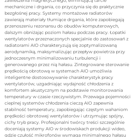
zawieszenia magnetycznego, eliminującą tarcie
mechaniczne i drgania, co przyczynia się do praktycznie
bezgłośnej pracy. Systemy montażowe radiatorów
zawierają materiały tłumiące drgania, które zapobiegają
przenoszeniu rezonansu do obudów komputerowych,
dalszym obniżając poziom hałasu podczas pracy. Łopatki
wentylatorów przeznaczonych specjalnie do zastosowań z
radiatorami AIO charakteryzują się zoptymalizowaną
aerodynamiką, maksymalizując przepływ powietrza przy
jednoczesnym minimalizowaniu turbulencji i
generowanego przez nią hałasu. Zintegrowane sterowanie
prędkością obrotową w systemach AIO umożliwia
inteligentne dostosowywanie charakterystyk pracy
wentylatorów, uzgadniając wydajność chłodzenia z
komfortem akustycznym na podstawie monitorowania
temperatury w czasie rzeczywistym. Przewaga pojemności
cieplnej systemów chłodzenia cieczą AIO zapewnia
stabilność temperatury, zapobiegając częstym wahaniom
prędkości obrotowej wentylatorów i utrzymując spójny,
cichy tryb pracy. Profesjonalni twórcy treści szczególnie
doceniają systemy AIO w środowiskach produkcji wideo,
gdzie czułość mikrofonów wymaga minimalnego hałasu