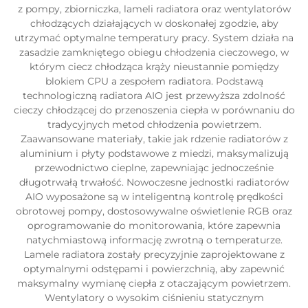
z pompy, zbiorniczka, lameli radiatora oraz wentylatorów
chłodzących działających w doskonałej zgodzie, aby
utrzymać optymalne temperatury pracy. System działa na
zasadzie zamkniętego obiegu chłodzenia cieczowego, w
którym ciecz chłodząca krąży nieustannie pomiędzy
blokiem CPU a zespołem radiatora. Podstawą
technologiczną radiatora AIO jest przewyższa zdolność
cieczy chłodzącej do przenoszenia ciepła w porównaniu do
tradycyjnych metod chłodzenia powietrzem.
Zaawansowane materiały, takie jak rdzenie radiatorów z
aluminium i płyty podstawowe z miedzi, maksymalizują
przewodnictwo cieplne, zapewniając jednocześnie
długotrwałą trwałość. Nowoczesne jednostki radiatorów
AIO wyposażone są w inteligentną kontrolę prędkości
obrotowej pompy, dostosowywalne oświetlenie RGB oraz
oprogramowanie do monitorowania, które zapewnia
natychmiastową informację zwrotną o temperaturze.
Lamele radiatora zostały precyzyjnie zaprojektowane z
optymalnymi odstępami i powierzchnią, aby zapewnić
maksymalny wymianę ciepła z otaczającym powietrzem.
Wentylatory o wysokim ciśnieniu statycznym