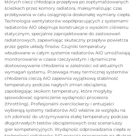
których ciecz chłodząca przepływa po zoptymalizowanych
ścieżkach przez komory radiatora, maksymalizując czas
przebywania w celu osiągnięcia doskonałej wymiany ciepła.
Technologia wentylatorów współpracujących z systemami
radiatorów AIO obejmuje konstrukcje o wysokim ciśnieniu
statycznym, specjalnie zaprojektowane do zastosowań
radiatorowych, zapewniając skuteczny przepływ powietrza
przez gęste układy finsów. Czujniki temperatury
wbudowane w całym systemie radiatorów AIO umożliwiają
monitorowanie w czasie rzeczywistym i dynamiczne
dostosowywanie chłodzenia w zależności od aktualnych
wymagań systemu. Przewaga masy termicznej systemów
chłodzenia cieczą AIO zapewnia wyjątkową stabilność
temperatury podczas nagłych zmian obciążenia,
zapobiegając skokom temperatury, które mogłyby
spowodować ograniczenie wydajności procesora
(throttling). Profesjonalni overclockerzy i entuzjaści
wybierają systemy radiatorów AIO właśnie ze względu na
ich zdolność do utrzymywania stałej temperatury podczas
długotrwałych testów obciążeniowych oraz scenariuszy
gier kompetencyjnych. Wydajność odprowadzania ciepła w
technologii radiatorów AIO pozwala procesorom na dłuższe