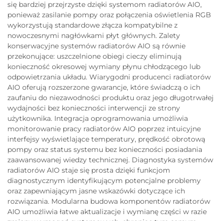
się bardziej przejrzyste dzięki systemom radiatorów AIO,
ponieważ zasilanie pompy oraz połączenia oświetlenia RGB
wykorzystują standardowe złącza kompatybilne z
nowoczesnymi nagłówkami płyt głównych. Zalety
konserwacyjne systemów radiatorów AIO są równie
przekonujące: uszczelnione obiegi cieczy eliminują
konieczność okresowej wymiany płynu chłodzącego lub
odpowietrzania układu. Wiarygodni producenci radiatorów
AIO oferują rozszerzone gwarancje, które świadczą o ich
zaufaniu do niezawodności produktu oraz jego długotrwałej
wydajności bez konieczności interwencji ze strony
użytkownika. Integracja oprogramowania umożliwia
monitorowanie pracy radiatorów AIO poprzez intuicyjne
interfejsy wyświetlające temperatury, prędkość obrotową
pompy oraz status systemu bez konieczności posiadania
zaawansowanej wiedzy technicznej. Diagnostyka systemów
radiatorów AIO staje się prosta dzięki funkcjom
diagnostycznym identyfikującym potencjalne problemy
oraz zapewniającym jasne wskazówki dotyczące ich
rozwiązania. Modularna budowa komponentów radiatorów
AIO umożliwia łatwe aktualizacje i wymianę części w razie