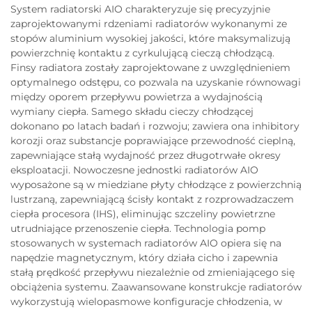
System radiatorski AIO charakteryzuje się precyzyjnie
zaprojektowanymi rdzeniami radiatorów wykonanymi ze
stopów aluminium wysokiej jakości, które maksymalizują
powierzchnię kontaktu z cyrkulującą cieczą chłodzącą.
Finsy radiatora zostały zaprojektowane z uwzględnieniem
optymalnego odstępu, co pozwala na uzyskanie równowagi
między oporem przepływu powietrza a wydajnością
wymiany ciepła. Samego składu cieczy chłodzącej
dokonano po latach badań i rozwoju; zawiera ona inhibitory
korozji oraz substancje poprawiające przewodność cieplną,
zapewniające stałą wydajność przez długotrwałe okresy
eksploatacji. Nowoczesne jednostki radiatorów AIO
wyposażone są w miedziane płyty chłodzące z powierzchnią
lustrzaną, zapewniającą ścisły kontakt z rozprowadzaczem
ciepła procesora (IHS), eliminując szczeliny powietrzne
utrudniające przenoszenie ciepła. Technologia pomp
stosowanych w systemach radiatorów AIO opiera się na
napędzie magnetycznym, który działa cicho i zapewnia
stałą prędkość przepływu niezależnie od zmieniającego się
obciążenia systemu. Zaawansowane konstrukcje radiatorów
wykorzystują wielopasmowe konfiguracje chłodzenia, w