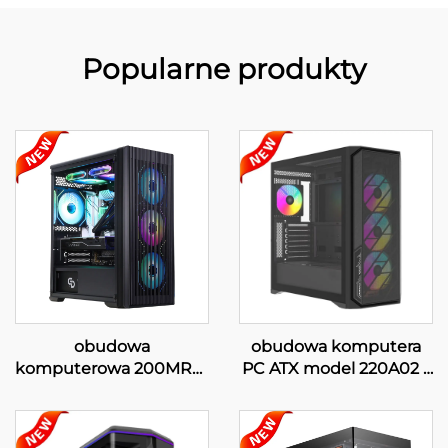
Popularne produkty
obudowa
obudowa komputera
komputerowa 200MR01
PC ATX model 220A02 z
z siatką
siatką