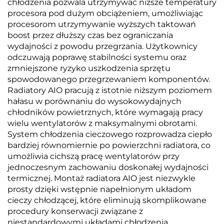
chłodzenia pozwala utrzymywać niższe temperatury
procesora pod dużym obciążeniem, umożliwiając
procesorom utrzymywanie wyższych taktowań
boost przez dłuższy czas bez ograniczania
wydajności z powodu przegrzania. Użytkownicy
odczuwają poprawę stabilności systemu oraz
zmniejszone ryzyko uszkodzenia sprzętu
spowodowanego przegrzewaniem komponentów.
Radiatory AIO pracują z istotnie niższym poziomem
hałasu w porównaniu do wysokowydajnych
chłodników powietrznych, które wymagają pracy
wielu wentylatorów z maksymalnymi obrotami.
System chłodzenia cieczowego rozprowadza ciepło
bardziej równomiernie po powierzchni radiatora, co
umożliwia cichszą pracę wentylatorów przy
jednoczesnym zachowaniu doskonałej wydajności
termicznej. Montaż radiatora AIO jest niezwykle
prosty dzięki wstępnie napełnionym układom
cieczy chłodzącej, które eliminują skomplikowane
procedury konserwacji związane z
niestandardowymi układami chłodzenia