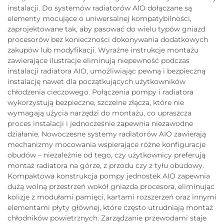
instalacji. Do systemów radiatorów AIO dołączane są
elementy mocujące o uniwersalnej kompatybilności,
zaprojektowane tak, aby pasować do wielu typów gniazd
procesorów bez konieczności dokonywania dodatkowych
zakupów lub modyfikacji. Wyraźne instrukcje montażu
zawierające ilustracje eliminują niepewność podczas
instalacji radiatora AIO, umożliwiając pewną i bezpieczną
instalację nawet dla początkujących użytkowników
chłodzenia cieczowego. Połączenia pompy i radiatora
wykorzystują bezpieczne, szczelne złącza, które nie
wymagają użycia narzędzi do montażu, co upraszcza
proces instalacji i jednocześnie zapewnia niezawodne
działanie. Nowoczesne systemy radiatorów AIO zawierają
mechanizmy mocowania wspierające różne konfiguracje
obudów – niezależnie od tego, czy użytkownicy preferują
montaż radiatora na górze, z przodu czy z tyłu obudowy.
Kompaktowa konstrukcja pompy jednostek AIO zapewnia
dużą wolną przestrzeń wokół gniazda procesora, eliminując
kolizje z modułami pamięci, kartami rozszerzeń oraz innymi
elementami płyty głównej, które często utrudniają montaż
chłodników powietrznych. Zarządzanie przewodami staje