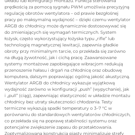
układu lub konfiguracji montażu. Funkcja sterowania
prędkością za pomocą sygnału PWM umożliwia precyzyjną
regulację obrotów wentylatora – od prawie bezgłośnej
pracy po maksymalną wydajność – dzięki czemu wentylator
ARGB do chłodnicy może dynamicznie dostosowywać się
do zmieniających się wymagań termicznych. System
łożysk, często wykorzystujący łożyska typu „rifle” lub
technologię magnetycznej lewitacji, zapewnia gładkie
obroty przy minimalnym tarcie, co przekłada się zarówno
na długą żywotność, jak i cichą pracę. Zaawansowane
systemy montażowe zapobiegające wibracjom redukują
przenoszenie hałasu i drgań na chłodnicę oraz obudowę
komputera, dalszym poprawiając ogólną jakość akustyczną.
Wentylator ARGB do chłodnicy wykazuje wyjątkową
wydajność zarówno w konfiguracji „push” (wypychanie), jak
i „pull” (ciąg), zapewniając elastyczność w układzie montażu
chłodnicy bez utraty skuteczności chłodzenia. Testy
termiczne wykazują spadki temperatury o 3–7 °C w
porównaniu do standardowych wentylatorów chłodniczych,
co przekłada się na poprawę stabilności systemu oraz
potencjalne zwiększenie zapasu do przetaktowania.
Zoptymalizowana konstrukcja piasty minimalizuje strefy