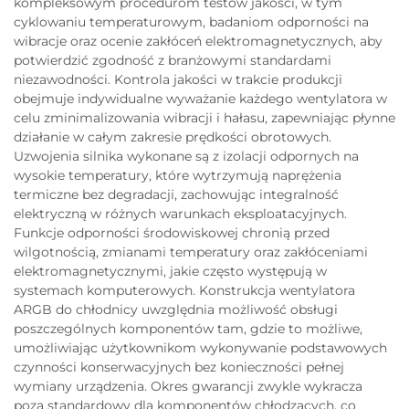
kompleksowym procedurom testów jakości, w tym
cyklowaniu temperaturowym, badaniom odporności na
wibracje oraz ocenie zakłóceń elektromagnetycznych, aby
potwierdzić zgodność z branżowymi standardami
niezawodności. Kontrola jakości w trakcie produkcji
obejmuje indywidualne wyważanie każdego wentylatora w
celu zminimalizowania wibracji i hałasu, zapewniając płynne
działanie w całym zakresie prędkości obrotowych.
Uzwojenia silnika wykonane są z izolacji odpornych na
wysokie temperatury, które wytrzymują naprężenia
termiczne bez degradacji, zachowując integralność
elektryczną w różnych warunkach eksploatacyjnych.
Funkcje odporności środowiskowej chronią przed
wilgotnością, zmianami temperatury oraz zakłóceniami
elektromagnetycznymi, jakie często występują w
systemach komputerowych. Konstrukcja wentylatora
ARGB do chłodnicy uwzględnia możliwość obsługi
poszczególnych komponentów tam, gdzie to możliwe,
umożliwiając użytkownikom wykonywanie podstawowych
czynności konserwacyjnych bez konieczności pełnej
wymiany urządzenia. Okres gwarancji zwykle wykracza
poza standardowy dla komponentów chłodzących, co