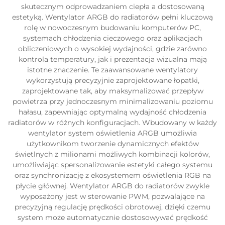
skutecznym odprowadzaniem ciepła a dostosowaną
estetyką. Wentylator ARGB do radiatorów pełni kluczową
rolę w nowoczesnym budowaniu komputerów PC,
systemach chłodzenia cieczowego oraz aplikacjach
obliczeniowych o wysokiej wydajności, gdzie zarówno
kontrola temperatury, jak i prezentacja wizualna mają
istotne znaczenie. Te zaawansowane wentylatory
wykorzystują precyzyjnie zaprojektowane łopatki,
zaprojektowane tak, aby maksymalizować przepływ
powietrza przy jednoczesnym minimalizowaniu poziomu
hałasu, zapewniając optymalną wydajność chłodzenia
radiatorów w różnych konfiguracjach. Wbudowany w każdy
wentylator system oświetlenia ARGB umożliwia
użytkownikom tworzenie dynamicznych efektów
świetlnych z milionami możliwych kombinacji kolorów,
umożliwiając spersonalizowanie estetyki całego systemu
oraz synchronizację z ekosystemem oświetlenia RGB na
płycie głównej. Wentylator ARGB do radiatorów zwykle
wyposażony jest w sterowanie PWM, pozwalające na
precyzyjną regulację prędkości obrotowej, dzięki czemu
system może automatycznie dostosowywać prędkość