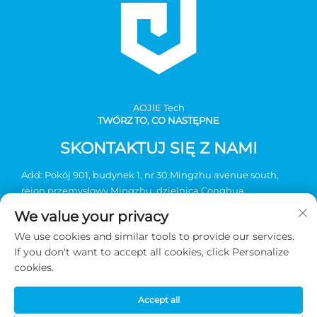
AOJlE Tech
TWÓRZ TO, CO NASTĘPNE
SKONTAKTUJ SIĘ Z NAMI
Add: Pokój 901, budynek 1, nr 30 Mingzhu avenue south,
rejon przemysłowy Mingzhu, dzielnica Conghua,
Guangzhou, Chiny
We value your privacy
Tel.:
+86-2036031688 nr wewnętrzny 8048
We use cookies and similar tools to provide our services.
E-mail:
[email protected]
If you don't want to accept all cookies, click Personalize
cookies.
Prawa autorskie © 2026 Guangzhou AOJIE Science &
Accept all
Technology sp. z o.o. Wszelkie prawa zastrzeżone -
Polityka