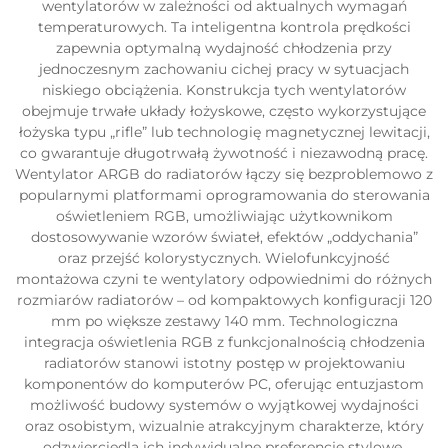
wentylatorów w zależności od aktualnych wymagań
temperaturowych. Ta inteligentna kontrola prędkości
zapewnia optymalną wydajność chłodzenia przy
jednoczesnym zachowaniu cichej pracy w sytuacjach
niskiego obciążenia. Konstrukcja tych wentylatorów
obejmuje trwałe układy łożyskowe, często wykorzystujące
łożyska typu „rifle” lub technologię magnetycznej lewitacji,
co gwarantuje długotrwałą żywotność i niezawodną pracę.
Wentylator ARGB do radiatorów łączy się bezproblemowo z
popularnymi platformami oprogramowania do sterowania
oświetleniem RGB, umożliwiając użytkownikom
dostosowywanie wzorów świateł, efektów „oddychania”
oraz przejść kolorystycznych. Wielofunkcyjność
montażowa czyni te wentylatory odpowiednimi do różnych
rozmiarów radiatorów – od kompaktowych konfiguracji 120
mm po większe zestawy 140 mm. Technologiczna
integracja oświetlenia RGB z funkcjonalnością chłodzenia
radiatorów stanowi istotny postęp w projektowaniu
komponentów do komputerów PC, oferując entuzjastom
możliwość budowy systemów o wyjątkowej wydajności
oraz osobistym, wizualnie atrakcyjnym charakterze, który
odzwierciedla ich indywidualne preferencje stylowe.