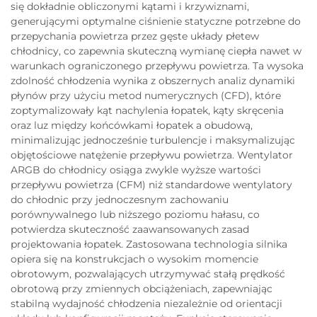
się dokładnie obliczonymi kątami i krzywiznami,
generującymi optymalne ciśnienie statyczne potrzebne do
przepychania powietrza przez gęste układy płetew
chłodnicy, co zapewnia skuteczną wymianę ciepła nawet w
warunkach ograniczonego przepływu powietrza. Ta wysoka
zdolność chłodzenia wynika z obszernych analiz dynamiki
płynów przy użyciu metod numerycznych (CFD), które
zoptymalizowały kąt nachylenia łopatek, kąty skręcenia
oraz luz między końcówkami łopatek a obudową,
minimalizując jednocześnie turbulencje i maksymalizując
objętościowe natężenie przepływu powietrza. Wentylator
ARGB do chłodnicy osiąga zwykle wyższe wartości
przepływu powietrza (CFM) niż standardowe wentylatory
do chłodnic przy jednoczesnym zachowaniu
porównywalnego lub niższego poziomu hałasu, co
potwierdza skuteczność zaawansowanych zasad
projektowania łopatek. Zastosowana technologia silnika
opiera się na konstrukcjach o wysokim momencie
obrotowym, pozwalających utrzymywać stałą prędkość
obrotową przy zmiennych obciążeniach, zapewniając
stabilną wydajność chłodzenia niezależnie od orientacji