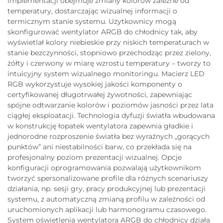
implementacji obejmuje zmiany kolorów zależne od
temperatury, dostarczając wizualnej informacji o
termicznym stanie systemu. Użytkownicy mogą
skonfigurować wentylator ARGB do chłodnicy tak, aby
wyświetlał kolory niebieskie przy niskich temperaturach w
stanie bezczynności, stopniowo przechodząc przez zielony,
żółty i czerwony w miarę wzrostu temperatury – tworzy to
intuicyjny system wizualnego monitoringu. Macierz LED
RGB wykorzystuje wysokiej jakości komponenty o
certyfikowanej długotrwałej żywotności, zapewniając
spójne odtwarzanie kolorów i poziomów jasności przez lata
ciągłej eksploatacji. Technologia dyfuzji światła wbudowana
w konstrukcję łopatek wentylatora zapewnia gładkie i
jednorodne rozproszenie światła bez wyraźnych „gorących
punktów” ani niestabilności barw, co przekłada się na
profesjonalny poziom prezentacji wizualnej. Opcje
konfiguracji oprogramowania pozwalają użytkownikom
tworzyć spersonalizowane profile dla różnych scenariuszy
działania, np. sesji gry, pracy produkcyjnej lub prezentacji
systemu, z automatyczną zmianą profilu w zależności od
uruchomionych aplikacji lub harmonogramu czasowego.
System oświetlenia wentylatora ARGB do chłodnicy działa