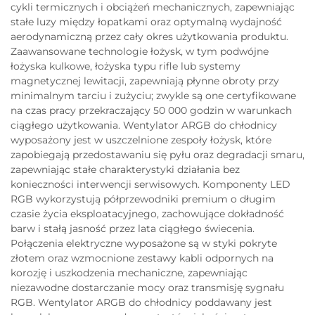
cykli termicznych i obciążeń mechanicznych, zapewniając
stałe luzy między łopatkami oraz optymalną wydajność
aerodynamiczną przez cały okres użytkowania produktu.
Zaawansowane technologie łożysk, w tym podwójne
łożyska kulkowe, łożyska typu rifle lub systemy
magnetycznej lewitacji, zapewniają płynne obroty przy
minimalnym tarciu i zużyciu; zwykle są one certyfikowane
na czas pracy przekraczający 50 000 godzin w warunkach
ciągłego użytkowania. Wentylator ARGB do chłodnicy
wyposażony jest w uszczelnione zespoły łożysk, które
zapobiegają przedostawaniu się pyłu oraz degradacji smaru,
zapewniając stałe charakterystyki działania bez
konieczności interwencji serwisowych. Komponenty LED
RGB wykorzystują półprzewodniki premium o długim
czasie życia eksploatacyjnego, zachowujące dokładność
barw i stałą jasność przez lata ciągłego świecenia.
Połączenia elektryczne wyposażone są w styki pokryte
złotem oraz wzmocnione zestawy kabli odpornych na
korozję i uszkodzenia mechaniczne, zapewniając
niezawodne dostarczanie mocy oraz transmisję sygnału
RGB. Wentylator ARGB do chłodnicy poddawany jest