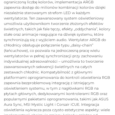
ograniczoną liczbę kolorów, implementacja ARGB
zapewnia dostęp do milionów kombinacji kolorów dzięki
niezależnie sterowanym strefom LED w każdym
wentylatorze. Ten zaawansowany system oświetleniowy
umożliwia użytkownikom tworzenie złożonych efektów
świetlnych, takich jak fale tęczy, efekty „oddychania”, kolory
stałe oraz animacje reagujące na dźwięk systemu, które
synchronizują się z wyjściem audio. Wentylator ARGB do
chłodnicy obsługuje połączenie typu „daisy-chain”
(łańcuchowe), co pozwala na jednoczesną pracę wielu
wentylatorów w pełnej synchronizacji przy zachowaniu
indywidualnej adresowalności – umożliwia to tworzenie
zaawansowanych sekwencji świetlnych na całych
zestawach chłodnic. Kompatybilność z głównymi
platformami oprogramowania do kontroli oświetlenia RGB
zapewnia bezproblemową integrację z istniejącym
oświetleniem systemu, w tym z nagłówkami RGB na
płytach głównych, dedykowanymi kontrolerami RGB oraz
popularnymi pakietami oprogramowania, takimi jak ASUS
Aura Sync, MSI Mystic Light i Corsair iCUE. Integracja
oświetlenia wykracza poza czysto estetyczne aspekty: wiele