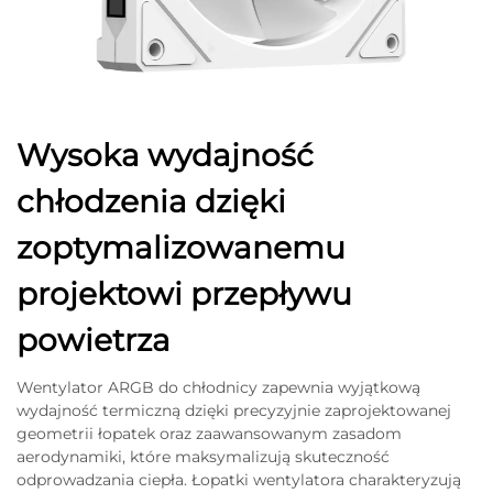
Wysoka wydajność
chłodzenia dzięki
zoptymalizowanemu
projektowi przepływu
powietrza
Wentylator ARGB do chłodnicy zapewnia wyjątkową
wydajność termiczną dzięki precyzyjnie zaprojektowanej
geometrii łopatek oraz zaawansowanym zasadom
aerodynamiki, które maksymalizują skuteczność
odprowadzania ciepła. Łopatki wentylatora charakteryzują