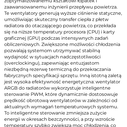
zoptymalizowanemu kształtowi łopatek i
zaawansowanemu inżynierii przepływu powietrza.
Te wentylatory generują wyższe ciśnienie statyczne,
umożliwiając skuteczny transfer ciepła z płetw
radiatora do otaczającego powietrza, co przekłada
się na niższe temperatury procesora (CPU) i karty
graficznej (GPU) podczas intensywnych zadań
obliczeniowych. Zwiększone możliwości chłodzenia
pozwalają systemom utrzymywać stabilną
wydajność w sytuacjach nadczęstotliwości
(overclockingu), zapewniając entuzjastom
niezbędną rezerwę termiczną do przekraczania
fabrycznych specyfikacji sprzętu. Inną istotną zaletą
jest wysoka efektywność energetyczna: wentylator
ARGB do radiatorów wykorzystuje inteligentne
sterowanie PWM, które dynamicznie dostosowuje
prędkość obrotową wentylatorów w zależności od
aktualnych wymagań temperaturowych systemu.
To inteligentne sterowanie zmniejsza zużycie
energii w okresach bezczynności, a przy wzroście
temperatury szybko zwiększa moc chłodzenia, co