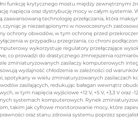
ni funkcję krytycznego mostu między zewnętrznymi źr
lację napięcia oraz dystrybucję mocy w całym systemie.
ą zaawansowaną technologię przełączania, która maksy
, czyniąc je niezastąpionymi w nowoczesnych zastosow
 ochrony obwodów, w tym ochronę przed przekroczeni
yłączenia w przypadku przegrzania, co chroni podłączo
puterowy wykorzystuje regulatory przełączające wysokie
iniowe, co prowadzi do drastycznego zmniejszenia rozm
ele zminiaturyzowanych zasilaczy komputerowych integ
osowują wydajność chłodzenia w zależności od warunkó
, spotykany w wielu zminiaturyzowanych zasilaczach
wodów zasilających, redukując bałagan wewnątrz obudowy
wych, w tym napięcia wyjściowe +12 V, +5 V, +3,3 V oraz 
ch systemach komputerowych. Rynek zminiaturyzowan
giom, takim jak cyfrowe monitorowanie mocy, które zap
sprawności oraz stanu zdrowia systemu poprzez specjalis