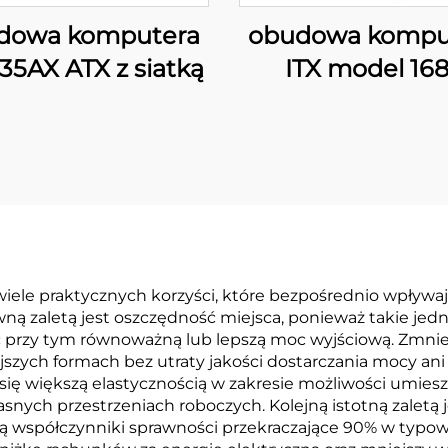
dowa komputera
obudowa kompu
35AX ATX z siatką
ITX model 16
ele praktycznych korzyści, które bezpośrednio wpływa
ą zaletą jest oszczędność miejsca, ponieważ takie jedn
ając przy tym równoważną lub lepszą moc wyjściową. Zm
zych formach bez utraty jakości dostarczania mocy an
 się większą elastycznością w zakresie możliwości umies
snych przestrzeniach roboczych. Kolejną istotną zalet
 współczynniki sprawności przekraczające 90% w typow