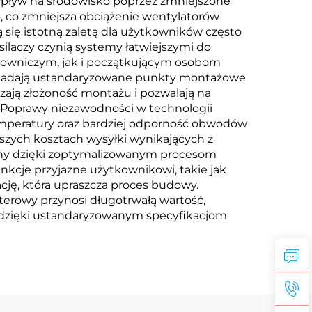
 wpływ na środowisko poprzez zmniejszone
 co zmniejsza obciążenie wentylatorów
 się istotną zaletą dla użytkowników często
laczy czynią systemy łatwiejszymi do
downiczym, jak i początkującym osobom
iadają ustandaryzowane punkty montażowe
ają złożoność montażu i pozwalają na
 Poprawy niezawodności w technologii
mperatury oraz bardziej odporność obwodów
szych kosztach wysyłki wynikających z
ny dzięki zoptymalizowanym procesom
kcje przyjazne użytkownikowi, takie jak
ję, która upraszcza proces budowy.
terowy przynosi długotrwałą wartość,
 dzięki ustandaryzowanym specyfikacjom