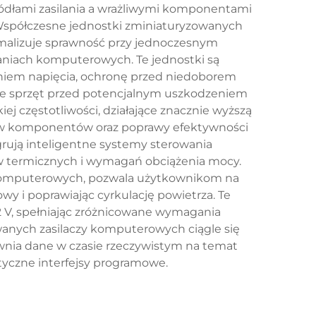
ódłami zasilania a wrażliwymi komponentami
 Współczesne jednostki zminiaturyzowanych
malizuje sprawność przy jednoczesnym
aniach komputerowych. Te jednostki są
em napięcia, ochronę przed niedoborem
ne sprzęt przed potencjalnym uszkodzeniem
j częstotliwości, działające znacznie wyższą
iarów komponentów oraz poprawy efektywności
rują inteligentne systemy sterowania
w termicznych i wymagań obciążenia mocy.
 komputerowych, pozwala użytkownikom na
 i poprawiając cyrkulację powietrza. Te
-12 V, spełniając zróżnicowane wymagania
ych zasilaczy komputerowych ciągle się
ewnia dane w czasie rzeczywistym na temat
tyczne interfejsy programowe.