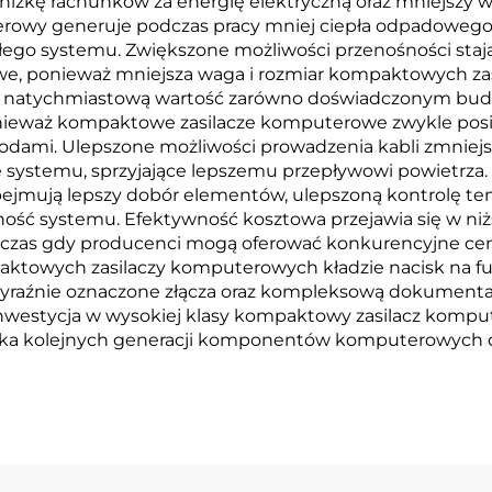
bniżkę rachunków za energię elektryczną oraz mniejszy
rowy generuje podczas pracy mniej ciepła odpadowego,
łego systemu. Zwiększone możliwości przenośności stają
, ponieważ mniejsza waga i rozmiar kompaktowych zasi
wnia natychmiastową wartość zarówno doświadczonym bu
ieważ kompaktowe zasilacze komputerowe zwykle pos
odami. Ulepszone możliwości prowadzenia kabli zmniejsz
 systemu, sprzyjające lepszemu przepływowi powietrza.
jmują lepszy dobór elementów, ulepszoną kontrolę te
ość systemu. Efektywność kosztowa przejawia się w niż
dczas gdy producenci mogą oferować konkurencyjne ce
aktowych zasilaczy komputerowych kładzie nacisk na fun
yraźnie oznaczone złącza oraz kompleksową dokumentac
inwestycja w wysokiej klasy kompaktowy zasilacz kompu
 kilka kolejnych generacji komponentów komputerowych