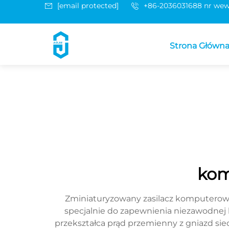
[email protected]
+86-2036031688 nr wew
Strona Główn
kom
Zminiaturyzowany zasilacz komputerowy 
specjalnie do zapewnienia niezawodnej 
przekształca prąd przemienny z gniazd si