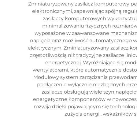
Zminiaturyzowany zasilacz komputerowy peł
elektronicznymi, zapewniając spójną regu
zasilaczy komputerowych wykorzystuj
minimalizowaniu fizycznych rozmiarów
wyposażone w zaawansowane mechanizmy
napięcia oraz możliwość automatycznego w
elektrycznym. Zminiaturyzowany zasilacz kom
częstotliwością niż tradycyjne zasilacze l
energetycznej. Wyróżniające się mod
wentylatorami, które automatycznie dost
Modułowy system zarządzania przewodami
podłączenie wyłącznie niezbędnych prze
zasilacze obsługują wiele szyn napięcio
energetyczne komponentów w nowoczesny
rozwija dzięki pojawiającym się technolo
zużycia energii, wskaźników 