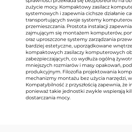
sprawności przekłada się bezpośrednio na o
zużycie mocy. Kompaktowy zasilacz kompute
systemowych i zapewnia cichsze działanie ca
transportujących swoje systemy komputerowe
przemieszczania. Prostota instalacji zape
zajmującym się montażem komputerów, pon
oraz uproszczone systemy zarządzania przew
bardziej estetyczne, uporządkowane wnętrze
kompaktowych zasilaczy komputerowych obe
zabezpieczających, co wydłuża ogólną żywotn
mniejszych rozmiarów i masy opakowań, po
produkcyjnym. Filozofia projektowania komp
mechanizmy montażu bez użycia narzędzi, w
Kompatybilność z przyszłością zapewnia, że 
ponieważ takie jednostki zwykle wspierają
dostarczania mocy.