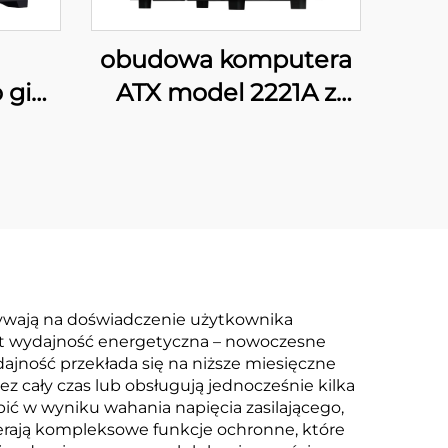
obudowa komputera
 gier
ATX model 2221A z
X
cyfrowym
wyświetlaczem
ływają na doświadczenie użytkownika
est wydajność energetyczna – nowoczesne
ajność przekłada się na niższe miesięczne
ez cały czas lub obsługują jednocześnie kilka
ć w wyniku wahania napięcia zasilającego,
ierają kompleksowe funkcje ochronne, które