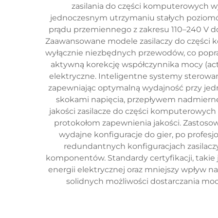
zasilania do części komputerowych w
jednoczesnym utrzymaniu stałych poziomów
prądu przemiennego z zakresu 110–240 V do r
Zaawansowane modele zasilaczy do części 
wyłącznie niezbędnych przewodów, co popra
aktywną korekcję współczynnika mocy (acti
elektryczne. Inteligentne systemy sterowa
zapewniając optymalną wydajność przy j
skokami napięcia, przepływem nadmierneg
jakości zasilacze do części komputerowyc
protokołom zapewnienia jakości. Zasto
wydajne konfiguracje do gier, po profesj
redundantnych konfiguracjach zasilacz
komponentów. Standardy certyfikacji, takie 
energii elektrycznej oraz mniejszy wpływ
solidnych możliwości dostarczania moc