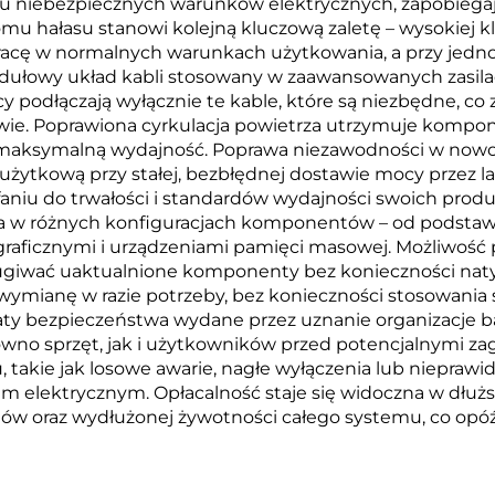
u niebezpiecznych warunków elektrycznych, zapobiega
u hałasu stanowi kolejną kluczową zaletę – wysokiej k
ą pracę w normalnych warunkach użytkowania, a przy j
dułowy układ kabli stosowany w zaawansowanych zasil
icy podłączają wyłącznie te kable, które są niezbędne, 
wie. Poprawiona cyrkulacja powietrza utrzymuje kompon
 maksymalną wydajność. Poprawa niezawodności w nowoc
ytkową przy stałej, bezbłędnej dostawie mocy przez lat
ufaniu do trwałości i standardów wydajności swoich prod
cza w różnych konfiguracjach komponentów – od pods
aficznymi i urządzeniami pamięci masowej. Możliwość p
ługiwać uaktualnione komponenty bez konieczności na
 wymianę w razie potrzeby, bez konieczności stosowania 
katy bezpieczeństwa wydane przez uznanie organizacje
wno sprzęt, jak i użytkowników przed potencjalnymi za
u, takie jak losowe awarie, nagłe wyłączenia lub niep
em elektrycznym. Opłacalność staje się widoczna w dłuż
ów oraz wydłużonej żywotności całego systemu, co opóź