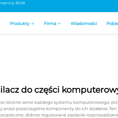
nętrzny 8048
a
Produkty
Firma
Wiadomości
Pobie
silacz do części komputerow
owi istotne serce każdego systemu komputerowego, prze
ny przez poszczególne komponenty do ich działania. Ten
bezpieczne, dobrze regulowane zasilanie rozprowadzan