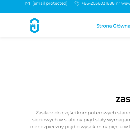
[email protected]
+86-2036031688 nr wew
Strona Główn
za
Zasilacz do części komputerowych stan
sieciowych w stabilny prąd stały wymaga
niebezpieczny prąd o wysokim napięciu w 