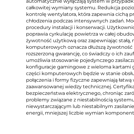
automatycznie wyłączają system w przypadk
całkowitej wymiany systemu. Redukcja poziom
kontrolę wentylatora, która zapewnia cich
chłodzenia podczas intensywnych zadań. Mo
procedury instalacji i konserwacji. Użytkown
poprawia cyrkulację powietrza w całej obudo
żywotność użytkową oraz zapewniając stałą,
komputerowych oznacza dłuższą żywotność uż
rozszerzoną gwarancję, co świadczy o ich za
umożliwia stosowanie pojedynczego zasila
konfiguracje gamingowe z wieloma kartami gr
części komputerowych będzie w stanie obs
połączenia i formy fizyczne zapewniają łatwą
zaawansowanej wiedzy technicznej. Certyfi
bezpieczeństwa elektrycznego, chroniąc zaró
problemy związane z niestabilnością system
niewystarczającym lub niestabilnym zasilani
energii, mniejszej liczbie wymian komponent