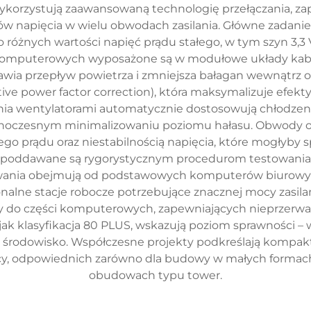
ykorzystują zaawansowaną technologię przełączania, z
 napięcia w wielu obwodach zasilania. Główne zadanie
óżnych wartości napięć prądu stałego, w tym szyn 3,3 V, 
komputerowych wyposażone są w modułowe układy kabli
wia przepływ powietrza i zmniejsza bałagan wewnątrz
ve power factor correction), która maksymalizuje efekt
nia wentylatorami automatycznie dostosowują chłodzenie
ednoczesnym minimalizowaniu poziomu hałasu. Obwody 
o prądu oraz niestabilnością napięcia, które mogłyby
h poddawane są rygorystycznym procedurom testowania,
sowania obejmują od podstawowych komputerów biurowy
onalne stacje robocze potrzebujące znacznej mocy zasila
y do części komputerowych, zapewniających nieprzerwan
jak klasyfikacja 80 PLUS, wskazują poziom sprawności – 
 na środowisko. Współczesne projekty podkreślają komp
y, odpowiednich zarówno dla budowy w małych formach (S
obudowach typu tower.