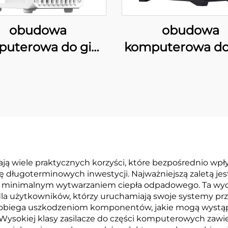
obudowa
obudowa
uterowa do gier
komputerowa do
ATX 205A
220M01 MAT
ją wiele praktycznych korzyści, które bezpośrednio wp
 długoterminowych inwestycji. Najważniejszą zaletą j
ą z minimalnym wytwarzaniem ciepła odpadowego. Ta wyd
t dla użytkowników, którzy uruchamiają swoje systemy prz
pobiega uszkodzeniom komponentów, jakie mogą wystąpi
. Wysokiej klasy zasilacze do części komputerowych zaw