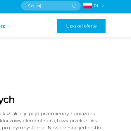
PL
Uzyskaj ofertę
rz
ych
kształcając prąd przemienny z gniazdek
 kluczowy element sprzętowy przekształca
e po całym systemie. Nowoczesne jednostki