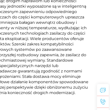
jąc drogim naprawom lub konieczności
lasy jednostki wyposażone są w inteligentną
ednoczesnym zapewnieniu odpowiedniego
aczach do części komputerowych upraszcza
co zmniejsza bałagan wewnątrz obudowy i
enty w niższej temperaturze, wydłużając ich
zesnych technologiach zasilaczy do części
a eksploatacji. Wiele producentów oferuje
uktów. Szeroki zakres kompatybilności
tawowych systemów po zaawansowane
rzyszłej rozbudowy zapewnia, że zasilacz do
tychmiastowej wymiany. Standardowe
specjalistycznych narzędzi lub
 badawcze gwarantują zgodność z normami
grożeniami. Stała dostawa mocy eliminuje
rawidłowe działanie komponentów spowodowane
szej perspektywie dzięki obniżonemu zużyciu
nia konieczność drogich modernizacji.