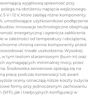
apewniającą wyjątkową sprawność przy
 polega na obniżeniu napięcia wejściowego
5 V i 12 V, które zasilają różne komponenty.
, umożliwiające użytkownikowi podłączenie
 obudów. Innowacje technologiczne obejmują
ywność energetyczną i ogranicza zakłócenia
 w zależności od temperatury i obciążenia,
ochronne chronią cenne komponenty przed
 spowodować trwałe uszkodzenia. Wysokiej
 w tym testom starzeniowym (burn-in) oraz
ch wymagających minimalnej mocy, przez
nia. Środowiska serwerowe opierają się na
ą pracę podczas konserwacji lub awarii
wyższe oceny oznaczają niższe koszty zużycia
aktowe formy przy jednoczesnym zachowaniu
FF), jak i tradycyjnych konfiguracji w