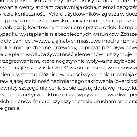
pują w przypadku zasilaczy niższej klasy. Redukcja pozi
wania wentylatorem zapewniają cichą, niemal bezgłośn
w razie konieczności. Wielu użytkowników zgłasza wido
ziej przyjaznemu środowisku pracy i zmniejsza rozprasza
apobiegają kosztownym awariom sprzętu dzięki komp
padku wystąpienia niebezpiecznych warunków. Zdarze
duły pamięci, wyzwalają natychmiastowe mechanizmy o
kabli eliminuje zbędne przewody, poprawia przepływ pow
ie ciepłem wydłuża żywotność elementów i utrzymuje 
egrzewaniem, które negatywnie wpływa na szybkość p
ętu – najlepsze zasilacze PC wyposażone są w najnowsze
nienia systemu. Różnice w jakości wykonania ujawniają s
wiającej stabilność nadmiernego taktowania (overclock
kownicy szczególnie cenią sobie czystą dostawę mocy, k
lektromagnetyczne, które mogą wpływać na wrażliwe pery
ieskich ekranów śmierci, szybszym czasie uruchamiania or
 grania.