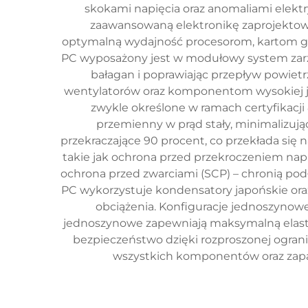
skokami napięcia oraz anomaliami elekt
zaawansowaną elektronikę zaprojektowan
optymalną wydajność procesorom, kartom g
PC wyposażony jest w modułowy system zarz
bałagan i poprawiając przepływ powiet
wentylatorów oraz komponentom wysokiej ja
zwykle określone w ramach certyfikacji
przemienny w prąd stały, minimalizując
przekraczające 90 procent, co przekłada się
takie jak ochrona przed przekroczeniem nap
ochrona przed zwarciami (SCP) – chronią po
PC wykorzystuje kondensatory japońskie oraz
obciążenia. Konfiguracje jednoszynowe (
jednoszynowe zapewniają maksymalną elastyc
bezpieczeństwo dzięki rozproszonej ogran
wszystkich komponentów oraz zapa