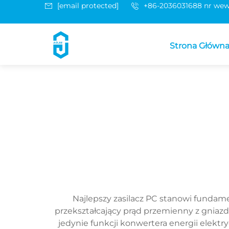
[email protected]
+86-2036031688 nr wew
Strona Główn
Najlepszy zasilacz PC stanowi funda
przekształcający prąd przemienny z gniazd
jedynie funkcji konwertera energii elektr