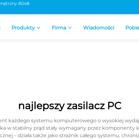
nętrzny 8048
a
Produkty
Firma
Wiadomości
Pobie
najlepszy zasilacz PC
ment każdego systemu komputerowego o wysokiej wydajno
ka w stabilny prąd stały wymagany przez komponenty ko
ycznej – działa także jako strażnik całego systemu, chron