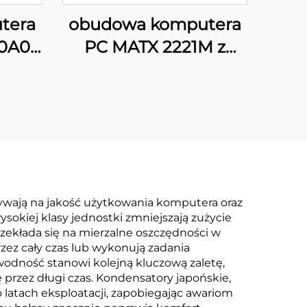
tera
obudowa komputera
20A09
PC MATX 2221M z
CD
cyfrowym
wyświetlaczem
ływają na jakość użytkowania komputera oraz
sokiej klasy jednostki zmniejszają zużycie
zekłada się na mierzalne oszczędności w
zez cały czas lub wykonują zadania
awodność stanowi kolejną kluczową zaletę,
 przez długi czas. Kondensatory japońskie,
o latach eksploatacji, zapobiegając awariom