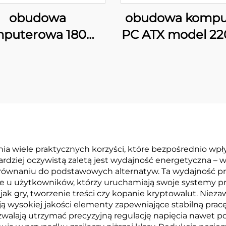
obudowa
obudowa kompu
puterowa 180M
PC ATX model 2
Matx do biura
z ekranem L
ia wiele praktycznych korzyści, które bezpośrednio wp
dziej oczywistą zaletą jest wydajność energetyczna – wy
orównaniu do podstawowych alternatyw. Ta wydajność pr
e u użytkowników, którzy uruchamiają swoje systemy pr
ak gry, tworzenie treści czy kopanie kryptowalut. Niez
ą wysokiej jakości elementy zapewniające stabilną pracę
pozwalają utrzymać precyzyjną regulację napięcia nawet p