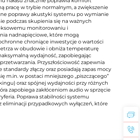
omu hałasu znacznie poprawia komfort
ą pracę w trybie normalnym, a zwiększenie
czne poprawy akustyki systemu po wymianie
nie podczas skupienia się na ważnych
leksowemu monitorowaniu i
nia nadnapięciowe, które mogą
chronne chroniące inwestycje o wartości
ietrza w obudowie i obniża temperaturę
maksymalną wydajność, zapobiegając
rzetwarzania. Przyszłościowość zapewnia
 standardy złączy oraz posiadają zapas mocy
ię m.in. w postaci mniejszego „piszczącego”
ingu) oraz spójnej wydajności przy różnych
tóra zapobiega zakłóceniom audio w sprzęcie
feria. Poprawa stabilności systemu
az eliminacji przypadkowych wyłączeń, które