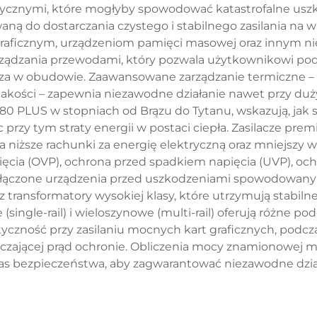
rycznymi, które mogłyby spowodować katastrofalne uszk
ą do dostarczania czystego i stabilnego zasilania na 
raficznym, urządzeniom pamięci masowej oraz innym n
ądzania przewodami, który pozwala użytkownikowi podł
rza w obudowie. Zaawansowane zarządzanie termiczne –
kości – zapewnia niezawodne działanie nawet przy duży
 80 PLUS w stopniach od Brązu do Tytanu, wskazują, jak 
 przy tym straty energii w postaci ciepła. Zasilacze pr
 na niższe rachunki za energię elektryczną oraz mniejsz
ięcia (OVP), ochrona przed spadkiem napięcia (UVP), oc
dłączone urządzenia przed uszkodzeniami spowodowanymi
 transformatory wysokiej klasy, które utrzymują stabil
single-rail) i wieloszynowe (multi-rail) oferują różne po
zność przy zasilaniu mocnych kart graficznych, podcz
iczającej prąd ochronie. Obliczenia mocy znamionowej
s bezpieczeństwa, aby zagwarantować niezawodne dzia