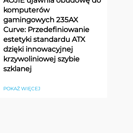
AOJIE ujawnia obudowę do
komputerów
gamingowych 235AX
Curve: Przedefiniowanie
estetyki standardu ATX
dzięki innowacyjnej
krzywoliniowej szybie
szklanej
POKAŻ WIĘCEJ