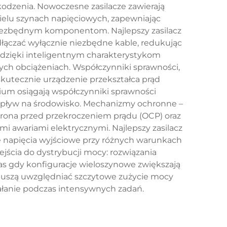
odzenia. Nowoczesne zasilacze zawierają
wielu szynach napięciowych, zapewniając
iezbędnym komponentom. Najlepszy zasilacz
ączać wyłącznie niezbędne kable, redukując
 dzięki inteligentnym charakterystykom
ch obciążeniach. Współczynniki sprawności,
skutecznie urządzenie przekształca prąd
emium osiągają współczynniki sprawności
y wpływ na środowisko. Mechanizmy ochronne –
hrona przed przekroczeniem prądu (OCP) oraz
 awariami elektrycznymi. Najlepszy zasilacz
ne napięcia wyjściowe przy różnych warunkach
dejścia do dystrybucji mocy: rozwiązania
as gdy konfiguracje wieloszynowe zwiększają
 muszą uwzględniać szczytowe zużycie mocy
łanie podczas intensywnych zadań.