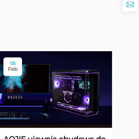
05
Feb