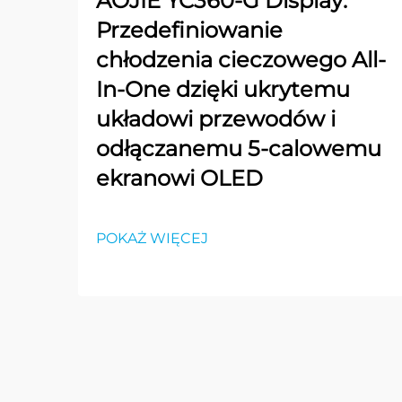
AOJIE YC360-G Display:
Przedefiniowanie
chłodzenia cieczowego All-
In-One dzięki ukrytemu
układowi przewodów i
odłączanemu 5-calowemu
ekranowi OLED
POKAŻ WIĘCEJ