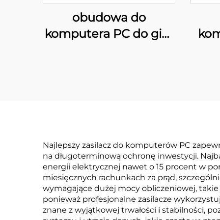
obudowa do
komputera PC do gier
kom
29XL ATX
Najlepszy zasilacz do komputerów PC zapewn
na długoterminową ochronę inwestycji. Najbar
energii elektrycznej nawet o 15 procent w p
miesięcznych rachunkach za prąd, szczególni
wymagające dużej mocy obliczeniowej, takie j
ponieważ profesjonalne zasilacze wykorzystuj
znane z wyjątkowej trwałości i stabilności, 