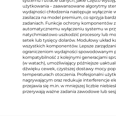
systemu i utracie danych, jakie często wystę
użytkowania – zaawansowane algorytmy stero
wydajności chłodzenia następuje wyłącznie 
zasilacza na model premium, co sprzyja bard
zadaniach. Funkcje ochrony komponentów z
automatycznemu wyłączeniu systemu w przy
natychmiastowo uszkodzić procesory lub mo
setek lub tysięcy dolarów. Modułowy układ 
wszystkich komponentów. Lepsze zarządzan
ograniczeniom wydajności spowodowanym prz
kompatybilność z kolejnymi generacjami sprz
(w watach), umożliwiający późniejsze uaktual
dźwięku cewek, czystszej dostawy mocy popra
temperaturach otoczenia. Profesjonalni użyt
nagrywającym oraz redukuje interferencje e
przejawia się m.in. w mniejszej liczbie nieb
przerywają ważne zadania zawodowe lub sesje