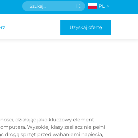
PL
Uzyskaj ofertę
rz
ści, działając jako kluczowy element
mputera. Wysokiej klasy zasilacz nie pełni
iąc drogą sprzęt przed wahaniemi napięcia,