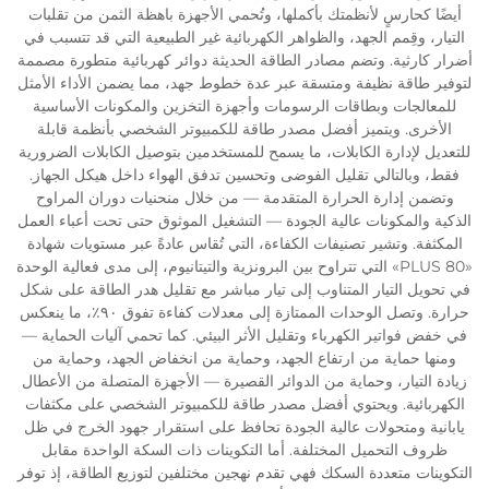
أيضًا كحارسٍ لأنظمتك بأكملها، وتُحمي الأجهزة باهظة الثمن من تقلبات
التيار، وقِمم الجهد، والظواهر الكهربائية غير الطبيعية التي قد تتسبب في
أضرار كارثية. وتضم مصادر الطاقة الحديثة دوائر كهربائية متطورة مصممة
لتوفير طاقة نظيفة ومتسقة عبر عدة خطوط جهد، مما يضمن الأداء الأمثل
للمعالجات وبطاقات الرسومات وأجهزة التخزين والمكونات الأساسية
الأخرى. ويتميز أفضل مصدر طاقة للكمبيوتر الشخصي بأنظمة قابلة
للتعديل لإدارة الكابلات، ما يسمح للمستخدمين بتوصيل الكابلات الضرورية
فقط، وبالتالي تقليل الفوضى وتحسين تدفق الهواء داخل هيكل الجهاز.
وتضمن إدارة الحرارة المتقدمة — من خلال منحنيات دوران المراوح
الذكية والمكونات عالية الجودة — التشغيل الموثوق حتى تحت أعباء العمل
المكثفة. وتشير تصنيفات الكفاءة، التي تُقاس عادةً عبر مستويات شهادة
«80 PLUS» التي تتراوح بين البرونزية والتيتانيوم، إلى مدى فعالية الوحدة
في تحويل التيار المتناوب إلى تيار مباشر مع تقليل هدر الطاقة على شكل
حرارة. وتصل الوحدات الممتازة إلى معدلات كفاءة تفوق ٩٠٪، ما ينعكس
في خفض فواتير الكهرباء وتقليل الأثر البيئي. كما تحمي آليات الحماية —
ومنها حماية من ارتفاع الجهد، وحماية من انخفاض الجهد، وحماية من
زيادة التيار، وحماية من الدوائر القصيرة — الأجهزة المتصلة من الأعطال
الكهربائية. ويحتوي أفضل مصدر طاقة للكمبيوتر الشخصي على مكثفات
يابانية ومتحولات عالية الجودة تحافظ على استقرار جهود الخرج في ظل
ظروف التحميل المختلفة. أما التكوينات ذات السكة الواحدة مقابل
التكوينات متعددة السكك فهي تقدم نهجين مختلفين لتوزيع الطاقة، إذ توفر