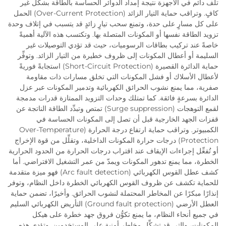
تلف دائم في الأجهزة نتيجة إمداد الدوائر الحساسة بالطاقة بشكل غير
كافٍ. وتراقب حماية التيار الزائد (Over-Current Protection) الحمل
على كل مسارٍ على حدة، وتمنع سحب تيارٍ زائدٍ قد يتسبب في إتلاف وحدة
تزويد الطاقة نفسها أو المكونات المتصلة بها. وتكتسب هذه الآلية أهميةً
خاصةً عند تركيب بطاقات الرسوميات، حيث قد تؤدي التوصيلات غير
السليمة أو أعطال المكونات إلى ظروف خطيرة من التيار الزائد. وتوفِّر
حماية الدائرة القصيرة (Short-Circuit Protection) استجابةً فوريةً
لأعطال الأسلاك أو فشل المكونات التي تخلق مسارات ذات مقاومة
صفرية، مما يمنع نشوب الحرائق الكهربائية وتدمير المكونات عبر عزل
الدائرة بسرعةٍ فائقة. كما تمتلك وحدات التزويد الممتازة قدرات مدمجة
لقمع التوهجات (Surge suppression) تمتص وتبدِّد الطاقة الناتجة عن
قفزات الجهد الخارجية قبل أن تصل إلى المكونات الحساسة في
الكمبيوتر. وتراقب حماية ارتفاع درجة الحرارة (Over-Temperature
Protection) درجات حرارة المكونات الداخلية، وتقلِّل من قوة الإخراج
أو تُفعِّل إجراءات الإيقاف عند اقتراب درجات الحرارة من الحدود الحرارية
الخطرة، مما يمنع تدهور المكونات ويمدّ من عمر التشغيل الافتراضي. أما
كشف عطل القوس الكهربائي (Arc fault detection) فهو ميزة متقدمة
للحماية تكشف عن ظروف القوس الكهربائي الخطرة داخل النظام، وتوفر
إنذارًا مبكرًا عن المخاطر المحتملة لنشوب الحرائق. وأخيرًا، تضمن حماية
العطل الأرضي (Ground fault protection) التأريض الكهربائي السليم
في جميع أنحاء النظام، ما يمنع تكوُّن فروق جهد خطرة على هيكل
المكونات، والتي قد تشكِّل مخاطر أمنية على المستخدمين. وتؤدي هذه