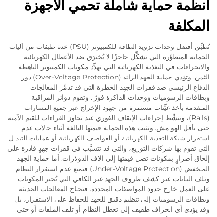
أنظمة حماية شاملة تحمي الأجهزة
المكلفة
تُطبِّق أفضل وحدات تزويد الطاقة للكمبيوتر (PSU) عدة طبقات من آليات
الحماية المتطوِّرة التي تشكِّل حاجزًا لا يُخترَق ضد الأعطال الكهربائية
والانحرافات في التغذية الكهربائية التي تهدِّد مكونات الكمبيوتر الباهظة
الثمن. وتؤدي حماية الجهد الزائد (Over-Voltage Protection) دور
الدفاع الرئيسي ضد قفزات الجهد الخطرة التي قد تدمِّر المعالجات
وبطاقات الرسوميات ووحدات الذاكرة فورًا. وتقوم دوائر المراقبة
المتقدمة بأخذ عيِّنات مستمرة من جهود الإخراج عبر جميع المسارات
(Rails)، وتنشِّط إجراءات الإيقاف الفوري عند تجاوز القراءات للقيم الآمنة
حتى بأقل الهوامش. وتثبت هذه الحماية قيمتها البالغة أثناء حالات عدم
استقرار شبكة التغذية الكهربائية أو العواصف الكهربائية أو عمليات التبديل
التي تقوم بها شركات التوزيع، والتي قد تتسبَّب في قفزات جهدٍ قادرة على
إلحاق أضرارٍ بمكونات تصل قيمتها إلى آلاف الدولارات. أما حماية الجهد
المنخفض (Under-Voltage Protection) فتمنع عدم استقرار النظام
وتلف البيانات عبر كشف ظروف الجهد غير الكافي التي تُجبر المكونات
على العمل خارج حدود المواصفات المحددة. فتحتاج المعالجات الحديثة
وبطاقات الرسوميات إلى تنظيم دقيق للجهد للحفاظ على الاستقرار، بل
وقد يؤدي أي انحراف طفيف إلى تعطل النظام أو تلف الملفات أو حتى