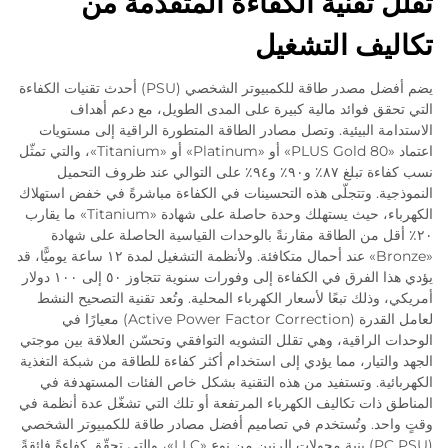
تقلل تقنية الكفاءة المتقدمة من
تكاليف التشغيل
يضم أفضل مصدر طاقة للكمبيوتر الشخصي (PSU) أحدث تقنيات الكفاءة
التي تحقق فوائد مالية كبيرة على المدى الطويل، مع دعم أهداف
الاستدامة البيئية. وتصل مصادر الطاقة المتطورة الراقية إلى مستويات
اعتماد «80 PLUS Gold» أو «Platinum» أو «Titanium»، والتي تمثّل
نسب كفاءة تبلغ ٨٧٪ و٩٠٪ و٩٤٪ على التوالي عند ظروف التحميل
النموذجية. وتتجلّى هذه التحسينات في الكفاءة مباشرةً في خفض استهلاك
الكهرباء، حيث يستهلك وحدة حاصلة على شهادة «Titanium» ما يقارب
٢٠٪ أقل من الطاقة مقارنةً بالوحدات القياسية الحاصلة على شهادة
«Bronze» عند أحمال متكافئة. ولأنظمة التشغيل لمدة ١٢ ساعة يوميًّا، قد
يؤدي هذا الفرق في الكفاءة إلى وفورات سنوية تتجاوز ٥٠ إلى ١٠٠ دولار
أمريكي، وذلك تبعًا لأسعار الكهرباء المحلية. وتُعد تقنية التصحيح النشط
لعامل القدرة (Active Power Factor Correction) معيارًا في
الوحدات الراقية، وهي تقلل التشويه التوافقي وتحسّن العلاقة بين موجتي
الجهد والتيار، مما يؤدي إلى استخدام أكثر كفاءة للطاقة من شبكة التغذية
الكهربائية. وتستفيد من هذه التقنية بشكل خاص الفئات المستهدفة في
المناطق ذات تكاليف الكهرباء المرتفعة أو تلك التي تشغّل عدة أنظمة في
وقتٍ واحد. وتُستخدم في تصاميم أفضل مصادر طاقة للكمبيوتر الشخصي
(PC PSU) بنية محولات الرنين من نوع «LLC»، والتي تحقّق كفاءةً فائقةً