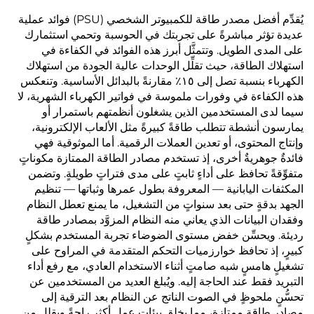
يُقدِّم أفضل مصدر طاقة للكمبيوتر الشخصي (PSU) فوائد عملية
عديدة تؤثر مباشرةً على تجربتك في الحوسبة وتحمي استثمارك
على المدى الطويل. وتتمثَّل أبرز هذه الفوائد في الكفاءة في
استهلاك الطاقة، حيث تقلِّل الوحدات عالية الجودة من استهلاك
الكهرباء بنسبة تصل إلى ١٥٪ مقارنةً بالبدائل الأساسية. وتنعكس
هذه الكفاءة في وفورات ملموسة في فواتير الكهرباء الشهرية، لا
سيما لدى المستخدمين الذين يشغلون أنظمتهم باستمرار أو
يمارسون أنشطة تتطلب طاقةً كبيرةً مثل الألعاب الإلكترونية،
وإنتاج المحتوى، أو تعدين العملات الرقمية. أما الموثوقية فهي
فائدةٌ جوهريةٌ أخرى، إذ تستخدم مصادر الطاقة الممتازة مكوناتٍ
متفوِّقةً تحافظ على أداءٍ ثابتٍ على مدى فتراتٍ طويلةٍ. وتضمن
المكثفات اليابانية — المعروفة بطول عمرها وثباتها — تنظيم
الجهد بدقةٍ حتى بعد سنواتٍ من التشغيل، ما يمنع تعطل النظام
وفقدان البيانات الذي يعاني منه النظام المزوَّد بمصادر طاقة
رديئة. ويحسِّن خفض مستوى الضوضاء تجربة المستخدم بشكلٍ
كبيرٍ، إذ تحافظ خوارزميات التحكم المتقدمة في المراوح على
تشغيلٍ هامسٍ شبه صامتٍ أثناء الاستخدام العادي، مع رفع أداء
التبريد فقط عند الحاجة إليه. ويُبلغ العديد من المستخدمين عن
تحسُّنٍ ملحوظٍ في الصوت الناتج عن النظام بعد الترقية إلى
مصادر طاقة ممتازة، مما يخلق بيئات عملٍ أكثر راحةً ويقلل من