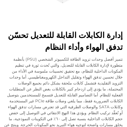
إدارة الكابلات القابلة للتعديل تحسّن
تدفق الهواء وأداء النظام
تتميز أفضل وحدات تزويد الطاقة للكمبيوتر الشخصي (PSU) بأنظمة
متطورة لإدارة الكابلات القابلة للتعديل، والتي تُحدث ثورة في تنظيم
المكونات الداخلية للنظام، مع تحقيق تحسينات ملموسة في الأداء من
خلال تحسين تدفق الهواء وتقليل التداخل الكهرومغناطيسي. أما وحدات
التزويد التقليدية فتشمل كابلات ملحقة بشكل دائم بجميع الوصلات
المحتملة، ما يؤدي إلى ازدحام كبير بالكابلات بغض النظر عن المتطلبات
الفعلية للنظام. أما التصاميم القابلة للتعديل فتسمح للمستخدمين بتوصيل
الكابلات الضرورية فقط، مما يلغي وصلات طاقة PCIe غير المستخدمة
وكابلات SATA والوصلات الطرفية التي قد تعترض مسارات تدفق الهواء
أو تُعقِّد تركيب النظام. ويؤدي هذا النهج الانتقائي في التوصيل إلى خفض
حجم الكابلات الداخلية بنسبة تصل إلى ٦٠٪ في التكوينات النموذجية، ما
يخلق مسارات واضحة لتوجيه هواء التبريد نحو المكونات الحرجة. وينتج عن