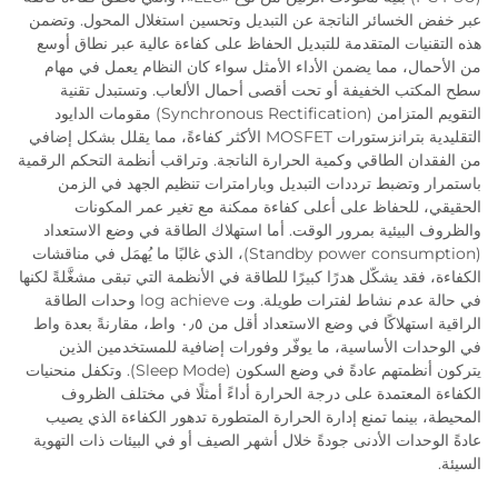
عبر خفض الخسائر الناتجة عن التبديل وتحسين استغلال المحول. وتضمن
هذه التقنيات المتقدمة للتبديل الحفاظ على كفاءة عالية عبر نطاق أوسع
من الأحمال، مما يضمن الأداء الأمثل سواء كان النظام يعمل في مهام
سطح المكتب الخفيفة أو تحت أقصى أحمال الألعاب. وتستبدل تقنية
التقويم المتزامن (Synchronous Rectification) مقومات الدايود
التقليدية بترانزستورات MOSFET الأكثر كفاءةً، مما يقلل بشكل إضافي
من الفقدان الطاقي وكمية الحرارة الناتجة. وتراقب أنظمة التحكم الرقمية
باستمرار وتضبط ترددات التبديل وبارامترات تنظيم الجهد في الزمن
الحقيقي، للحفاظ على أعلى كفاءة ممكنة مع تغير عمر المكونات
والظروف البيئية بمرور الوقت. أما استهلاك الطاقة في وضع الاستعداد
(Standby power consumption)، الذي غالبًا ما يُهمَل في مناقشات
الكفاءة، فقد يشكّل هدرًا كبيرًا للطاقة في الأنظمة التي تبقى مشغَّلةً لكنها
في حالة عدم نشاط لفترات طويلة. وت log achieve وحدات الطاقة
الراقية استهلاكًا في وضع الاستعداد أقل من ٠٫٥ واط، مقارنةً بعدة واط
في الوحدات الأساسية، ما يوفّر وفورات إضافية للمستخدمين الذين
يتركون أنظمتهم عادةً في وضع السكون (Sleep Mode). وتكفل منحنيات
الكفاءة المعتمدة على درجة الحرارة أداءً أمثلًا في مختلف الظروف
المحيطة، بينما تمنع إدارة الحرارة المتطورة تدهور الكفاءة الذي يصيب
عادةً الوحدات الأدنى جودةً خلال أشهر الصيف أو في البيئات ذات التهوية
السيئة.