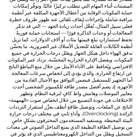
المشتتات أثناء المهام التي تتطلب تركيزًا عاليًا. وتوفِّر إمكانات
حماية المكونات الوقاية من أعطال الأجهزة المكلفة عبر أنظمة
مراقبة شاملة وإجراءات إيقاف تلقائي عند ظهور ظروف خطرة.
فعلى سبيل المثال، تُفعِّل أحداث زيادة الجهد — التي قد تدمِّر
المعالجات أو وحدات الذاكرة فورًا — استجابات حماية فوريةً
تحفظ استثماراتٍ تبلغ قيمتها مئات أو آلاف الدولارات. كما تزيل
أنظمة الكابلات القابلة للتعديل الأسلاك غير الضرورية، ما يحسِّن
تدفق الهواء داخل هيكل الجهاز ويقلل درجات الحرارة في جميع
المكونات. وبفضل الإدارة الحرارية المحسَّنة، تزداد عمر المكونات
الافتراضي ويُحافظ على الأداء الأمثل من خلال منع التباطؤ الناتج
عن ارتفاع الحرارة، والذي يؤدي إلى انخفاض سرعات المعالجة.
أما التجهيز للمستقبل فيضمن التوافق مع الأجيال القادمة من
الأجهزة، إذ يضم أفضل مصدر طاقة للكمبيوتر الشخصي أحدث
معايير الموصلات وهامش واط كافٍ لترقية النظام. وتظهر
الاختلافات في جودة التصنيع من خلال انخفاض صوت «الهمهمة»
الناتج عن الملفات، وتوصيل طاقةٍ أنظف يعزِّز استقرار الترددات
الزائدة (Overclocking)، وأداءٍ ثابتٍ في مختلف درجات حرارة
البيئة المحيطة. ويستفيد المستخدمون المحترفون بشكلٍ خاصٍ
من توصيل الطاقة النظيفة الذي يمنع التداخل الصوتي في معدات
التسجيل ويقلل من التداخل الكهرومغناطيسي الذي قد يؤثر في