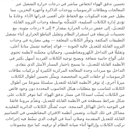
تحسين تدفق الهواء انخفاض مباشر في درجات حرارة التشغيل عبر
المعالجات وبطاقات الرسوميات ووحدات الذاكرة وأجهزة التخزين، مما
يطيل عمر هذه المكونات مع الحفاظ على أقصى قدراتها الأداء. وعادةً ما
تؤدي إدارة الكابلات السليمة، المُمكَّنة بواسطة وحدات التزويد القابلة
للتعديل، إلى خفض درجات الحرارة بمقدار ٣ إلى ٧ درجات مئوية، مع
تحسينات مُرتبطة في استقرار النظام وتقليل التباطؤ الحراري أثناء تشغيل
التطبيقات المكثفة. وتوفِّر الكابلات المغلفة — وهي معيارية في وحدات
التزويد القابلة للتعديل عالية الجودة — فوائد إضافية تشمل متانةً أعلى،
وتقليلًا في التداخل الكهرومغناطيسي، وجمالياتٍ محسَّنة لأنظمة تحتوي
على ألواح جانبية شفافة. ويصبح توجيه الكابلات الفردية أسهل بكثير في
الأنظمة القابلة للتعديل، ما يسمح باختيار المسار الأمثل الذي يتفادى
التداخل مع مبردات وحدة المعالجة المركزية الكبيرة أو تركيبات بطاقات
الرسوميات أو حلقات التبريد المخصصة. ويمثِّل تحسين أطوال الكابلات
ميزةً أخرى، إذ توفر الأنظمة القابلة للتعديل سلسلةً متنوعةً من أطوال
الكابلات لتتناسب مع متطلبات هيكل الحاسوب المحددة دون وجود فائض
من الكابلات يُسبِّب انسدادًا في مسار تدفق الهواء. كما تتوفر كابلات على
شكل شرائط مسطحة في الأنظمة القابلة للتعديل، وتقدِّم مرونةً فائقةً
في التوجيه داخل الهياكل المدمجة، حيث تُشكِّل الكابلات الدائرية التقليدية
مشاكل في تلك البيئات. وتضمن أنظمة الاقتران المغناطيسي في التصاميم
القابلة للتعديل المتقدمة وصلاتٍ آمنةً في الوقت الذي تبسِّط فيه إجراءات
تركيب الكابلات وإزالتها أثناء صيانة النظام أو ترقيته. كما تتيح مجموعات