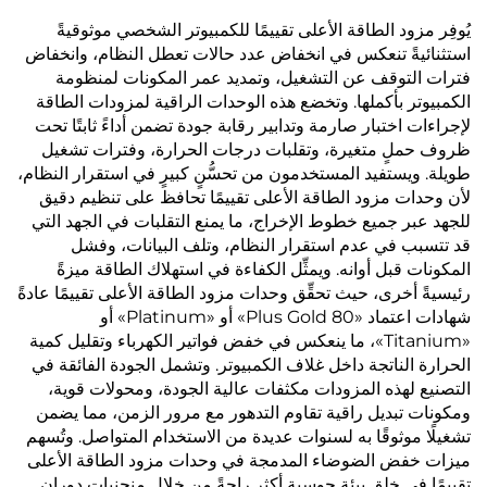
يُوفِر مزود الطاقة الأعلى تقييمًا للكمبيوتر الشخصي موثوقيةً
استثنائيةً تنعكس في انخفاض عدد حالات تعطل النظام، وانخفاض
فترات التوقف عن التشغيل، وتمديد عمر المكونات لمنظومة
الكمبيوتر بأكملها. وتخضع هذه الوحدات الراقية لمزودات الطاقة
لإجراءات اختبار صارمة وتدابير رقابة جودة تضمن أداءً ثابتًا تحت
ظروف حملٍ متغيرة، وتقلبات درجات الحرارة، وفترات تشغيل
طويلة. ويستفيد المستخدمون من تحسُّنٍ كبيرٍ في استقرار النظام،
لأن وحدات مزود الطاقة الأعلى تقييمًا تحافظ على تنظيم دقيق
للجهد عبر جميع خطوط الإخراج، ما يمنع التقلبات في الجهد التي
قد تتسبب في عدم استقرار النظام، وتلف البيانات، وفشل
المكونات قبل أوانه. ويمثِّل الكفاءة في استهلاك الطاقة ميزةً
رئيسيةً أخرى، حيث تحقِّق وحدات مزود الطاقة الأعلى تقييمًا عادةً
شهادات اعتماد «80 Plus Gold» أو «Platinum» أو
«Titanium»، ما ينعكس في خفض فواتير الكهرباء وتقليل كمية
الحرارة الناتجة داخل غلاف الكمبيوتر. وتشمل الجودة الفائقة في
التصنيع لهذه المزودات مكثفات عالية الجودة، ومحولات قوية،
ومكونات تبديل راقية تقاوم التدهور مع مرور الزمن، مما يضمن
تشغيلًا موثوقًا به لسنوات عديدة من الاستخدام المتواصل. وتُسهم
ميزات خفض الضوضاء المدمجة في وحدات مزود الطاقة الأعلى
تقييمًا في خلق بيئة حوسبة أكثر راحةً من خلال منحنيات دوران