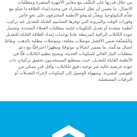
من خلال قدرتها على التكيُّف مع معايير الأجهزة المتغيرة ومتطلبات
الاتصال، ما يضمن أن تظل استثمارك في وحدة إمداد الطاقة ذا صلةٍ مع
تقدُّم التكنولوجيا. ويقدِّر مُدمِجو الأنظمة المحترفون على نحوٍ خاص
وفورات الوقت والمرونة التي توفرها التصاميم القابلة للتعديل عند تركيب
أنظمة متعددة أو تعديل التكوينات لتلبية متطلبات العملاء المحددة. وتشمل
جودة الكابلات الراقية المرتبطة عادةً بوحدات إمداد الطاقة القابلة للتعديل
والمُصنَّفة ضمن الأفضل موصلات مغلفة، وموصلات مطلية بالذهب، ونقاط
اتصال مدعَّمة، ما يضمن اتصالاتٍ موثوقةً ومظهرًا احترافيًّا مع دعم
متطلبات التيار العالي للمكونات الحديثة. ويصبح تنظيم الكابلات فنًّا في
الأنظمة القابلة للتعديل، حيث يستطيع المستخدمون تحقيق تركيباتٍ ذات
جودة عرضية عالية عبر توجيه دقيق للكابلات، وأقل قدرٍ ممكن من
الفوضى البصرية، وسهولة الوصول إلى المكونات لإجراء التعديلات أو
الترقيات المستقبلية.