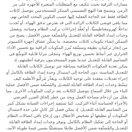
مسارات الترقية بحيث تتكيف مع المتطلبات المتغيرة للأجهزة على مر
الزمن. ويسمح هذا النهج التصميمي المبتكر للمستخدمين بتوصيل كابلات
الطاقة فقط عند الحاجة الفعلية إليها حسب التكوين المحدد الخاص بهم،
مما يلغي فوضى الكابلات الزائدة التي قد تعترض تدفق الهواء، أو تُحدث
تداخلًا كهرومغناطيسيًّا، أو تُعقِّد إجراءات تركيب النظام وصيانته. وبفضل
وحدات إمداد الطاقة القابلة للتعديل والمُصنَّفة ضمن الأفضل، يصبح من
الممكن إنشاء تكوينات كابلات مخصصة، ما يمكِّن عشاق أجهزة الكمبيوتر
من إنجاز تركيباتٍ نظيفة ومنسَّقة تُبرز المكونات الراقية مع تحسين الأداء
الحراري عبر أنماط تحسين توزيع الهواء. وتتجلى مزايا قابلية التوسُّع في
التصاميم القابلة للتعديل عندما يقوم المستخدمون بترقية أنظمتهم، إذ
يمكن تغذية المكونات الإضافية ببساطة عبر توصيل الكابلات القابلة
للتعديل المناسبة، دون الحاجة إلى استبدال وحدة إمداد الطاقة بالكامل أو
إجراء تعديلات معقدة على توجيه الكابلات. ويقدِّر مُركِّبو الأنظمة كيف
تبسِّط وحدات إمداد الطاقة القابلة للتعديل والمُصنَّفة ضمن الأفضل عملية
البناء من خلال السماح بتوصيل الكابلات بعد تركيب المكونات الأخرى، مما
يقلل من ازدحام مساحة العمل ويحد من خطر إلحاق الضرر العرضي
بالأجزاء الحساسة أثناء التركيب. كما تستفيد إجراءات الصيانة بشكل كبير
من التصاميم القابلة للتعديل، إذ يمكن فصل كل كابلٍ على حدة لاستبدال
المكونات أو تنظيفها أو تشخيص الأعطال دون إزعاج باقي اتصالات النظام
أو الحاجة إلى تفكيك النظام بالكامل. وتوفر وحدات إمداد الطاقة القابلة
للتعديل والمُصنَّفة ضمن الأفضل طابعًا مستقبليًّا يضمن قيمةً طويلة الأمد،