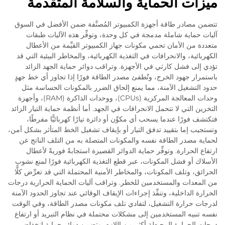
ميزات الحماية والسلامة المتقدمة
تتضمن مصادر طاقة أجهزة الكمبيوتر المُصنَّفة ضمن الأفضل في السوق
آليات حماية شاملة مدمجة في كل وحدة، وتوفِّر هذه الآليات طبقات
متعددة من الأمان تحمي مكونات جهاز الكمبيوتر القيِّمة من الأعطال
الكهربائية، والانحرافات في التغذية الكهربائية، والمخاطر البيئية التي قد
تؤدي إلى فشل كارثي في الأجهزة. وتراقب دوائر حماية الجهد الزائد
باستمرار جهود الخرج، وتُطفئ مصدر الطاقة فورًا إذا تجاوز أي خط جهدٍ
حدود التشغيل الآمنة، مما يمنع إلحاق الضرر بالمكونات الحساسة مثل
وحدات المعالجة المركزية (CPUs)، ووحدات الذاكرة (RAM)، وأجهزة
التخزين التي لا تتحمل الانحرافات في الجهد. أما أنظمة حماية التيار الزائد
فتكتشف فورًا عندما يسحب أي مكوِّن أو دائرة تيارًا كهربائيًّا مفرطًا،
وتستجيب إما بتقييد تدفق التيار أو بإيقاف تشغيل الخط المتأثر بشكل آمن،
لحماية مصدر الطاقة نفسه والمكونات المتصلة به من التلف الناتج عن
ارتفاع الحرارة. وتوفِّر حماية الدوائر القصيرة استجابةً فوريةً لأعطال
الأسلاك أو فشل المكونات، عبر قطع التغذية الكهربائية فورًا لمنع نشوب
الحرائق، وتلف المكونات، والمخاطر الأمنية المحتملة التي قد تعرِّض كلًّا
من المعدات والمستخدمين للخطر. وتراقب آليات الحماية الحرارية درجات
الحرارة الداخلية، وتنفِّذ إجراءات الإيقاف الوقائي عند تجاوز الحدود الآمنة
لدرجات حرارة التشغيل، لتفادي تلف مكونات مصدر الطاقة، وفي الوقت
نفسه تنبيه المستخدمين إلى مشكلات محتملة في نظام التبريد أو ارتفاع
درجات الحرارة المحيطة أكثر من اللازم. وتضمن دوائر حماية انخفاض