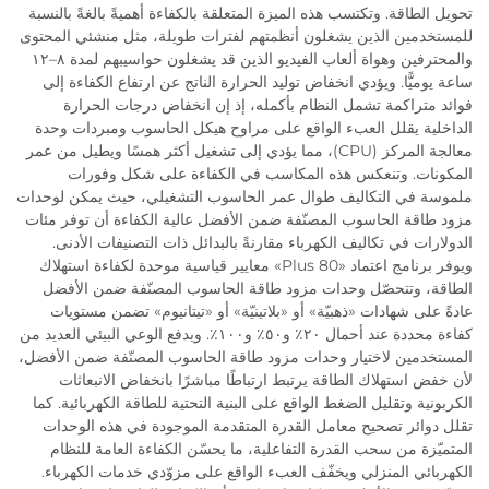
تحويل الطاقة. وتكتسب هذه الميزة المتعلقة بالكفاءة أهميةً بالغةً بالنسبة
للمستخدمين الذين يشغلون أنظمتهم لفترات طويلة، مثل منشئي المحتوى
والمحترفين وهواة ألعاب الفيديو الذين قد يشغلون حواسيبهم لمدة ٨–١٢
ساعة يوميًّا. ويؤدي انخفاض توليد الحرارة الناتج عن ارتفاع الكفاءة إلى
فوائد متراكمة تشمل النظام بأكمله، إذ إن انخفاض درجات الحرارة
الداخلية يقلل العبء الواقع على مراوح هيكل الحاسوب ومبردات وحدة
معالجة المركز (CPU)، مما يؤدي إلى تشغيل أكثر همسًا ويطيل من عمر
المكونات. وتنعكس هذه المكاسب في الكفاءة على شكل وفورات
ملموسة في التكاليف طوال عمر الحاسوب التشغيلي، حيث يمكن لوحدات
مزود طاقة الحاسوب المصنّفة ضمن الأفضل عالية الكفاءة أن توفر مئات
الدولارات في تكاليف الكهرباء مقارنةً بالبدائل ذات التصنيفات الأدنى.
ويوفر برنامج اعتماد «80 Plus» معايير قياسية موحدة لكفاءة استهلاك
الطاقة، وتتحصّل وحدات مزود طاقة الحاسوب المصنّفة ضمن الأفضل
عادةً على شهادات «ذهبيّة» أو «بلاتينيّة» أو «تيتانيوم» تضمن مستويات
كفاءة محددة عند أحمال ٢٠٪ و٥٠٪ و١٠٠٪. ويدفع الوعي البيئي العديد من
المستخدمين لاختيار وحدات مزود طاقة الحاسوب المصنّفة ضمن الأفضل،
لأن خفض استهلاك الطاقة يرتبط ارتباطًا مباشرًا بانخفاض الانبعاثات
الكربونية وتقليل الضغط الواقع على البنية التحتية للطاقة الكهربائية. كما
تقلل دوائر تصحيح معامل القدرة المتقدمة الموجودة في هذه الوحدات
المتميّزة من سحب القدرة التفاعلية، ما يحسّن الكفاءة العامة للنظام
الكهربائي المنزلي ويخفّف العبء الواقع على مزوّدي خدمات الكهرباء.