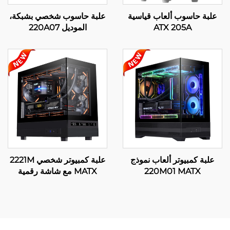
علبة حاسوب ألعاب قياسية
علبة حاسوب شخصي بشبكة،
ATX 205A
الموديل 220A07
علبة كمبيوتر ألعاب نموذج
علبة كمبيوتر شخصي 2221M
220M01 MATX
MATX مع شاشة رقمية