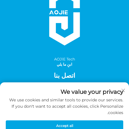
AOJlE Tech
ابنِ ما يلي
اتصل بنا
Add: الغرفة 901، المبنى 1، رقم 30 شارع مينغتشو الجنوبي، منطقة
We value your privacy
مينغتشو الصناعية، مقاطعة تونغهوا، قوانغتشو، الصين
We use cookies and similar tools to provide our services.
هاتف:
+86-2036031688 داخلي 8048
If you don't want to accept all cookies, click Personalize
البريد الإلكتروني:
[email protected]
cookies.
Accept all