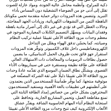
ذكية للمراوح، وأنظمة محامل عالية الجودة، ومواد عازلة للصوت
تقلل إلى أدنى حدٍ من الضوضاء التشغيلية دون المساس بأداء
التبريد. وتتضمن هذه المزودات دوائر حماية متقدمة تحمي مكوناتك
الباهظة الثمن من التشوهات الكهربائية، وزيادات الجهد المفاجئة،
وحالات العطل التي قد تؤدي في غير ذلك إلى أضرار مادية باهظة
وفقدان البيانات. ويسهِّل التصميم الكابلات المعيارية الموجود في
معظم وحدات مزود الطاقة الأعلى تقييمًا عملية تركيب النظام
وصيانته، كما يحسّن تدفق الهواء ويقلل من التداخل
الكهرومغناطيسي داخل غلاف الكمبيوتر. وتوفِّر هذه المزودات
استقرار جهدٍ فائق تحت ظروف الحمل الديناميكي، ما يضمن
حصول بطاقات الرسومات والمعالجات ذات الاستهلاك العالي
للطاقة على طاقة نظيفة ومستقرة حتى في سيناريوهات الأداء
القصوى. ويشكِّل نطاق الضمان الموسع الذي تقدِّمه عادةً وحدات
مزود الطاقة الأعلى تقييمًا دليلًا على ثقة الشركة المصنِّعة في
موثوقية منتجها، كما يوفِّر طمأنينةً للمستخدمين الذين يعتمدون
على أنظمتهم في تطبيقات بالغة الأهمية. ويستفيد المستخدمون
المحترفون بشكل خاص من خصائص إمداد الطاقة الثابتة التي
تمنع مقاطعة العمل، وتحمي المشاريع الجارية، وتحافظ على
استجابة النظام أثناء المهام الحاسوبية الشاقة. ويقدِّر عشاق
الألعاب الإلكترونية كيف تتيح وحدات مزود الطاقة الأعلى تقييمًا