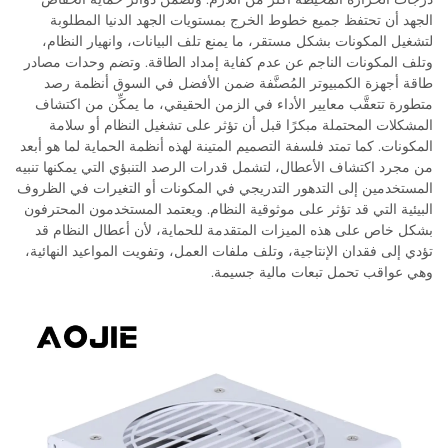
الجهد أن تحتفظ جميع خطوط الخرج بمستويات الجهد الدنيا المطلوبة
لتشغيل المكونات بشكل مستقر، ما يمنع تلف البيانات، وانهيار النظام،
وتلف المكونات الناجم عن عدم كفاية إمداد الطاقة. وتضم وحدات مصادر
طاقة أجهزة الكمبيوتر المُصنَّفة ضمن الأفضل في السوق أنظمة رصد
متطورة تتعقَّب معايير الأداء في الزمن الحقيقي، ما يمكِّن من اكتشاف
المشكلات المحتملة مبكرًا قبل أن تؤثر على تشغيل النظام أو سلامة
المكونات. كما تمتد فلسفة التصميم المتينة لهذه أنظمة الحماية لما هو أبعد
من مجرد اكتشاف الأعطال، لتشمل قدرات الرصد التنبؤي التي يمكنها تنبيه
المستخدمين إلى التدهور التدريجي في المكونات أو التغيرات في الظروف
البيئية التي قد تؤثر على موثوقية النظام. ويعتمد المستخدمون المحترفون
بشكل خاص على هذه الميزات المتقدمة للحماية، لأن أعطال النظام قد
تؤدي إلى فقدان الإنتاجية، وتلف ملفات العمل، وتفويت المواعيد النهائية،
وهي عواقب تحمل تبعات مالية جسيمة.