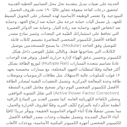
الحديثة على تقنيات تبديل متقدمة تحل محل التصاميم الخطية القديمة
لتحقيق درجات كفاءة متفوقة تتجاوز غالبًا ٩٠٪ تحت ظروف التحميل
النموذجية. ولا تقتصر الوظيفة الأساسية لهذه المصادر على التحويل البسيط
للجهد، بل تشمل آليات حماية حرجة مثل حماية ضد ارتفاع الجهد، وحماية
ضد انخفاض الجهد، وحماية ضد زيادة التيار، وحماية ضد الدوائر القصيرة
التي تحافظ على استثماراتك القيّمة في المعدات. وتتميز نماذج مصدر
الطاقة الأفضل للكمبيوتر الشخصي المعاصرة بتصميم كابلات قابلة
للتوصيل وفق الحاجة (Modular)، ما يسمح للمستخدمين بتوصيل
الكابلات التي يحتاجونها فقط، وبالتالي تقليل الفوضى داخل هيكل
الكمبيوتر وتحسين تدفق الهواء لإدارة حرارية أفضل. وتوفر هذه الوحدات
عادةً تصاميم متعددة المسارات (Multiple Rail) لتوزيع الطاقة بشكل
أكثر فعالية وفقًا لمتطلبات الجهود المختلفة، مع مسارات مخصصة بجهد
١٢ فولت للمكونات عالية الاستهلاك مثل بطاقات الرسوميات وموصلات
طاقة وحدة المعالجة المركزية. وتشمل التعقيدات التقنية لمصادر الطاقة
الأفضل للكمبيوتر الشخصي اليوم دوائر تصحيح معامل القدرة النشطة
(Active Power Factor Correction) التي تقلل التشويه التوافقي
وتحسّن الكفاءة الكهربائية العامة. كما تتضمن العديد من النماذج الراقية
أنظمة تحكّم ذكية بالمراوح تُكيّف التبريد وفقًا لظروف الحرارة والحمل،
مما يضمن تشغيلًا هادئًا أثناء المهام الحاسوبية الخفيفة، ويوفّر تبريدًا كافيًا
أثناء الأحمال الشديدة. وتشمل تطبيقات وحدات مصدر الطاقة الأفضل
للكمبيوتر الشخصي أجهزة الكمبيوتر المكتبية الأساسية، ووحدات الألعاب