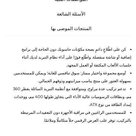
الأسئلة الشائعة
المنتجات الموصى بها
كن على اطّلاعٍ دائمٍ بصحة مكوّنات حاسوبك دون الحاجة إلى برامج
إضافية أو شاشة منفصلة. واطّلع فورًا على أداء نظام التبريد لديك أثناء
جلسات الألعاب المكثفة أو العمل المجهد.
أوسع مجموعة واختيار ممتاز: سوق تنافسي للغاية؛ ويمكن للمستخدمين
بسهولة العثور على منتج يناسب ميزانيتهم وذوقهم الجمالي.
تدعم تركيب عدة مراوح، ومتوافقة مع أنظمة التبريد السائلة بقطر 360
مم، وبطاقات الرسوميات عالية الأداء التي يتجاوز طولها 400 مم، ووحدات
إمداد الطاقة من نوع ATX.
للمستخدمين الراغبين في مراقبة الأجهزة دون التعقيدات المرتبطة
بالتركيب، توفر علب العرض الرقمي حلاً متكاملًا وملائمًا.