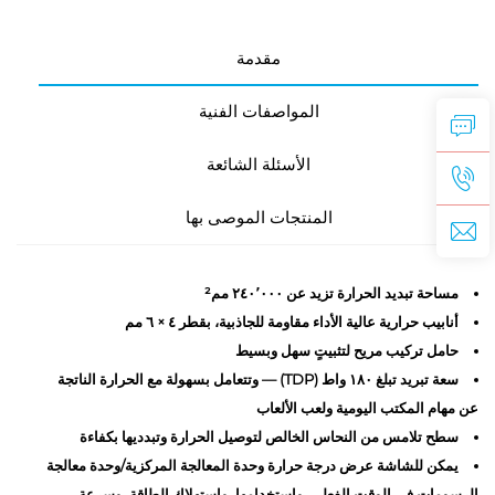
مقدمة
المواصفات الفنية
الأسئلة الشائعة
المنتجات الموصى بها
مساحة تبديد الحرارة تزيد عن ٢٤٠٬٠٠٠ مم²
أنابيب حرارية عالية الأداء مقاومة للجاذبية، بقطر ٤ × ٦ مم
حامل تركيب مريح لتثبيتٍ سهل وبسيط
سعة تبريد تبلغ ١٨٠ واط (TDP) — وتتعامل بسهولة مع الحرارة الناتجة
عن مهام المكتب اليومية ولعب الألعاب
سطح تلامس من النحاس الخالص لتوصيل الحرارة وتبدديها بكفاءة
يمكن للشاشة عرض درجة حرارة وحدة المعالجة المركزية/وحدة معالجة
الرسومات في الوقت الفعلي، واستخدامها، واستهلاك الطاقة، وسرعة