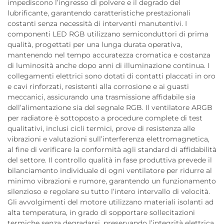
impediscono l’ingresso di polvere e il degrado del
lubrificante, garantendo caratteristiche prestazionali
costanti senza necessità di interventi manutentivi. I
componenti LED RGB utilizzano semiconduttori di prima
qualità, progettati per una lunga durata operativa,
mantenendo nel tempo accuratezza cromatica e costanza
di luminosità anche dopo anni di illuminazione continua. I
collegamenti elettrici sono dotati di contatti placcati in oro
e cavi rinforzati, resistenti alla corrosione e ai guasti
meccanici, assicurando una trasmissione affidabile sia
dell’alimentazione sia del segnale RGB. Il ventilatore ARGB
per radiatore è sottoposto a procedure complete di test
qualitativi, inclusi cicli termici, prove di resistenza alle
vibrazioni e valutazioni sull’interferenza elettromagnetica,
al fine di verificare la conformità agli standard di affidabilità
del settore. Il controllo qualità in fase produttiva prevede il
bilanciamento individuale di ogni ventilatore per ridurre al
minimo vibrazioni e rumore, garantendo un funzionamento
silenzioso e regolare su tutto l’intero intervallo di velocità.
Gli avvolgimenti del motore utilizzano materiali isolanti ad
alta temperatura, in grado di sopportare sollecitazioni
termiche senza degradarsi, preservando l’integrità elettrica