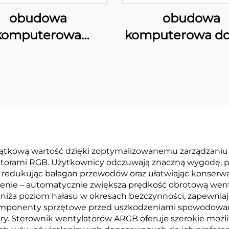
obudowa
obudowa
komputerowa
komputerowa do
0MR01 z siatką
220M01 MAT
tkową wartość dzięki zoptymalizowanemu zarządzaniu 
orami RGB. Użytkownicy odczuwają znaczną wygodę, pon
ie, redukując bałagan przewodów oraz ułatwiając konser
zenie – automatycznie zwiększa prędkość obrotową wen
niża poziom hałasu w okresach bezczynności, zapewniaj
komponenty sprzętowe przed uszkodzeniami spowodowan
ury. Sterownik wentylatorów ARGB oferuje szerokie możliw