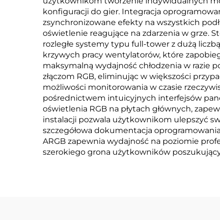
użytkownikom tworzenie indywidualnych mo
konfiguracji do gier. Integracja oprogramow
zsynchronizowane efekty na wszystkich podł
oświetlenie reagujące na zdarzenia w grze. 
rozległe systemy typu full-tower z dużą li
krzywych pracy wentylatorów, które zapobieg
maksymalną wydajność chłodzenia w razie po
złączom RGB, eliminując w większości przyp
możliwości monitorowania w czasie rzeczywi
pośrednictwem intuicyjnych interfejsów pan
oświetlenia RGB na płytach głównych, zapewn
instalacji pozwala użytkownikom ulepszyć sw
szczegółowa dokumentacja oprogramowania pr
ARGB zapewnia wydajność na poziomie profe
szerokiego grona użytkowników poszukującyc