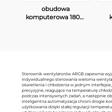
obudowa
komputerowa 180M
Matx do biura
20
Sterownik wentylatorów ARGB zapewnia wyją
indywidualnego sterowania wieloma wentylat
oświetlenia i chłodzenia w jednym interfejs
precyzyjne, reagujące na temperaturę chłod
podczas intensywnych zadań, a następnie ob
inteligentna automatyzacja chroni drogie 
użytkowania dzięki stałej regulacji temperat