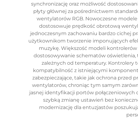
synchronizację oraz możliwość dostosowani
płyty głównej za pośrednictwem standardo
wentylatorów RGB. Nowoczesne modele k
dostosowuje prędkość obrotową wentyl
jednoczesnym zachowaniu bardzo cichej pra
użytkownikom tworzenie imponujących efektów
muzykę. Większość modeli kontrolerów 
dostosowywanie schematów oświetlenia, t
zależnych od temperatury. Kontrolery
kompatybilność z istniejącymi komponen
zabezpieczające, takie jak ochrona prze
wentylatorów, chroniąc tym samym zarówno
jasnej identyfikacji portów połączeniowych
szybką zmianę ustawień bez konieczn
modernizację dla entuzjastów poszukuj
pers