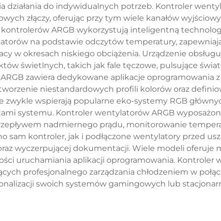
a działania do indywidualnych potrzeb. Kontroler went
wych złączy, oferując przy tym wiele kanałów wyjściow
ontrolerów ARGB wykorzystują inteligentną technolog
atorów na podstawie odczytów temperatury, zapewniają
cy w okresach niskiego obciążenia. Urządzenie obsługu
 świetlnych, takich jak fale tęczowe, pulsujące światło
ARGB zawiera dedykowane aplikacje oprogramowania z i
worzenie niestandardowych profili kolorów oraz defin
 te zwykle wspierają popularne eko-systemy RGB główny
tami systemu. Kontroler wentylatorów ARGB wyposaż
d przepływem nadmiernego prądu, monitorowanie tempera
 sam kontroler, jak i podłączone wentylatory przed usz
 oraz wyczerpującej dokumentacji. Wiele modeli oferuje 
ości uruchamiania aplikacji oprogramowania. Kontroler
ących profesjonalnego zarządzania chłodzeniem w połąc
onalizacji swoich systemów gamingowych lub stacjonar