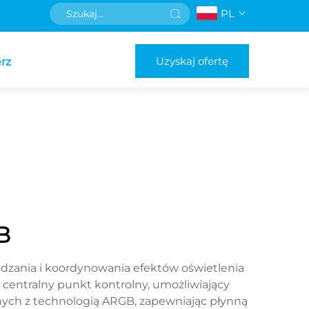
PL
Uzyskaj ofertę
rz
B
zania i koordynowania efektów oświetlenia
centralny punkt kontrolny, umożliwiający
nych z technologią ARGB, zapewniając płynną