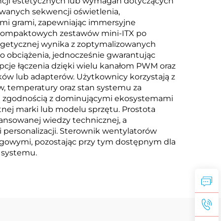
cji estetycznych lub wymagań dotyczących
owanych sekwencji oświetlenia,
ymi grami, zapewniając immersyjne
od kompaktowych zestawów mini-ITX po
ergetycznej wynika z zoptymalizowanych
o obciążenia, jednocześnie gwarantując
pcje łączenia dzięki wielu kanałom PWM oraz
ów lub adapterów. Użytkownicy korzystają z
w, temperatury oraz stan systemu za
ałą zgodnością z dominującymi ekosystemami
nej marki lub modelu sprzętu. Prostota
ansowanej wiedzy technicznej, a
personalizacji. Sterownik wentylatorów
gowymi, pozostając przy tym dostępnym dla
 systemu.