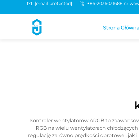
[email protected]
+86-2036031688 nr wew
Strona Główn
Kontroler wentylatorów ARGB to zaawansow
RGB na wielu wentylatorach chłodzących 
regulację zarówno prędkości obrotowej, jak