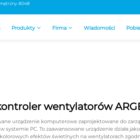
nętrzny 8048
a
Produkty
Firma
Wiadomości
Pobie
kontroler wentylatorów ARG
ane urządzenie komputerowe zaprojektowane do zarząd
w systemie PC. To zaawansowane urządzenie działa jako 
 i kolorowych efektów świetlnych na wentylatorach zgod