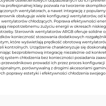
tywów oświetleniowych dopasowanych do ich preferen
ania profesjonalnej klasy pozwala na tworzenie skomplik
ączonych wentylatorach, a nawet integrację z popularn
Sterownik obsługuje wiele konfiguracji wentylatorów, 
czbą wentylatorów chłodzących. Poprawa efektywności en
ają niepotrzebnemu zużyciu energii w okresach niskieg
trzeby. Sterownik wentylatorów ARGB oferuje solidne o
adków konieczność stosowania dodatkowych rozgałęźnik
stym, które wyświetlają prędkość obrotową wentylatoró
eli kontrolnych. Urządzenie charakteryzuje się doskon
iając bezproblemową integrację niezależnie od konkret
ój system chłodzenia bez konieczności posiadania zaaw
zewodnikowo prowadzi ich przez proces konfiguracji i 
sjonalnym, porównywalną z drogimi akcesoriami gamin
h poprawy estetyki i efektywności chłodzenia swojego