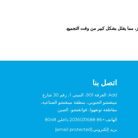
ز، مما يقلل بشكل كبير من وقت التجميع.
اتصل بنا
Add: الغرفة 901، المبنى 1، رقم 30 شارع
مينغتشو الجنوبي، منطقة مينغتشو الصناعية،
مقاطعة تونغهوا، قوانغتشو، الصين
الهاتف:
+86-2036031688 داخلي 8048
بريد إلكتروني:
[email protected]