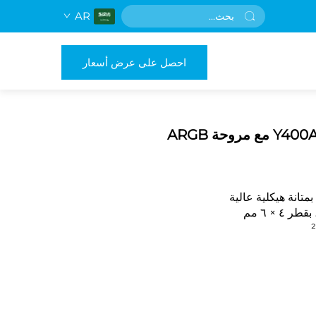
AR
احصل على عرض أسعار
 بمتانة هيكلية عالية
٤ × ٦ مم