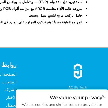
سعة تبريد تبلغ ١٨٠ واط (TDP) — وتتعامل بسهولة مع الحرارة الناتجة عن مهام المكتب اليومية ولعب الألعاب
مروحة عالية الأداء بخاصية ARGB مع مزامنة ألوان RGB وتأثيرات إضاءة ملونة قابلة للتخصيص
حامل تركيب مريح لتثبيتٍ سهل وبسيط
المراوح المثبتة مسبقًا: يتم تركيب المراوح على المبرد في
روابط 
الصفحة ال
المنتجات
AOJlE Tech
الشركة
ابنِ ما يلي
We value your privacy
الأخبار
We use cookies and similar tools to provide our
تحميل