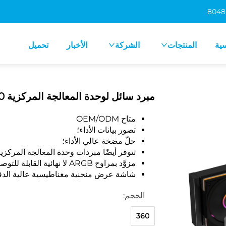
سية
المنتجات
الشركة
الأخبار
تحميل
مبرد سائل لوحدة المعالجة المركزية Vision 360 بشاشة LCD منحنية
متاح OEM/ODM
تصور بيانات الأداء؛
حلّ مضخة عالي الأداء؛
تتوفر أيضًا مبردات وحدة المعالجة المركزية بقطر
مزوَّد بمراوح ARGB لا نهائية القابلة للتوصيل التسلسلي (Daisy-chain)؛
شاشة عرض منحنية مغناطيسية عالية الدقة بحجم 
الحجم:
360