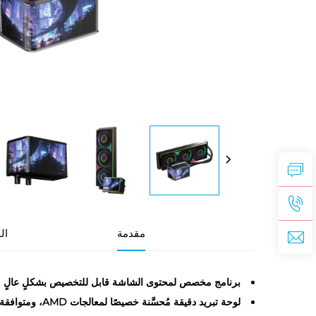
مقدمة
ال
برنامج مخصص لمحتوى الشاشة قابل للتخصيص بشكلٍ عالٍ
لوحة تبريد دقيقة مُحسَّنة خصيصًا لمعالجات AMD، ومتوافقة مع أنواع مقابس Intel وAMD على حدٍ سواء؛