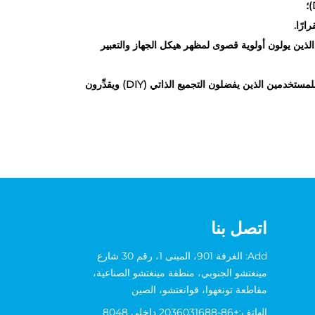
انيات الوافرة الذين يولون أولوية قصوى لمظهر هيكل الجهاز والتعبير
برنامج سهل الاستخدام يتميَّز بواجهة تشغيل بديهية، ومراقبة شاملة للعتاد، وإمكانية تحميل المحتوى المخصَّص أو تعديله بسهولة. وهو مثالي للمستخدمين الذين يفضلون التجميع الذاتي (DIY) ويقدِّرون
اتصل بنا
Add: الغرفة 901، المبنى 1، رقم 30 شارع
مينغتشو الجنوبي، منطقة مينغتشو الصناعية،
مقاطعة تونغهوا، قوانغتشو، الصين
الهاتف:
+86-2036031688 داخلي 8048