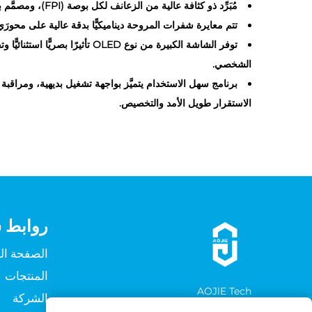
مُبَرِّد ذو كثافة عالية من الزعانف لكل بوصة (FPI)، ومصمَّم بتقنية القنوات المتعددة، ومزوَّد بمراوح قابلة للتوصيل التسلسلي (Daisy-chain)؛
تتم معايرة شفرات المروحة ديناميكيًّا بدقة عالية على محورَي X وY وZ لتقليل الضوضاء والاهتزازات بشكلٍ أكبر، مما يضمن تشغيلًا أكثر استقرار
توفر الشاشة الكبيرة من نوع ED
الشخصي.
الاستقرار طويل الأمد والتخصيص.
روابط 
الصفحة ال
المنتجات
AOJlE Tech
الشركة
ابنِ ما يلي