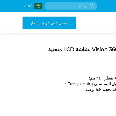
AR
احصل على عرض أسعار
 ٢٤٠ مم؛
6.8 بوصة