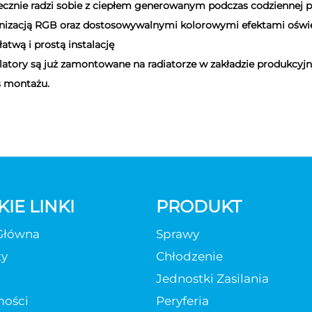
znie radzi sobie z ciepłem generowanym podczas codziennej pr
izacją RGB oraz dostosowywalnymi kolorowymi efektami oświ
wą i prostą instalację
tory są już zamontowane na radiatorze w zakładzie produkcyjn
s montażu.
IE LINKI
PRODUKT
Główna
Sprawy
ty
Chłodzenie
Jednostki Zasilania
ości
Peryferia