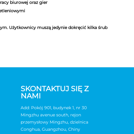
acy biurowej oraz gier
etleniowymi
ym. Użytkownicy muszą jedynie dokręcić kilka śrub
SKONTAKTUJ SIĘ Z
NAMI
Add: Pokój 901, budynek 1, nr 30
Mingzhu avenue south, rejon
przemysłowy Mingzhu, dzielnica
Conghua, Guangzhou, Chiny