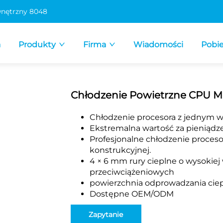
nętrzny 8048
a
Produkty
Firma
Wiadomości
Pobie
Chłodzenie Powietrzne CPU 
Chłodzenie procesora z jednym
Ekstremalna wartość za pieniądz
Profesjonalne chłodzenie proceso
konstrukcyjnej.
4 × 6 mm rury cieplne o wysokiej
przeciwciążeniowych
powierzchnia odprowadzania ci
Dostępne OEM/ODM
Zapytanie