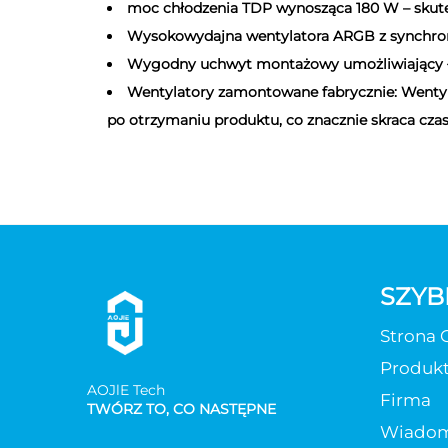
moc chłodzenia TDP wynosząca 180 W – skutec
Wysokowydajna wentylatora ARGB z synchron
Wygodny uchwyt montażowy umożliwiający łat
Wentylatory zamontowane fabrycznie: Wentyla
po otrzymaniu produktu, co znacznie skraca cza
SZYBK
Strona 
Produk
AOJlE Tech
Firma
TWÓRZ TO, CO NASTĘPNE
Wiadom