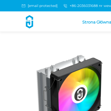
[email protected]
+86-2036031688 nr wew
Strona Główn