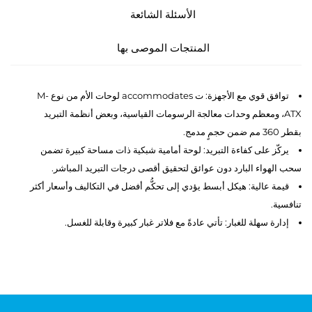
الأسئلة الشائعة
المنتجات الموصى بها
توافق قوي مع الأجهزة: ت accommodates لوحات الأم من نوع M-
ATX، ومعظم وحدات معالجة الرسومات القياسية، وبعض أنظمة التبريد
بقطر 360 مم ضمن حجمٍ مدمج.
يركّز على كفاءة التبريد: لوحة أمامية شبكية ذات مساحة كبيرة تضمن
سحب الهواء البارد دون عوائق لتحقيق أقصى درجات التبريد المباشر.
قيمة عالية: هيكل أبسط يؤدي إلى تحكُّم أفضل في التكاليف وأسعار أكثر
تنافسية.
إدارة سهلة للغبار: تأتي عادةً مع فلاتر غبار كبيرة وقابلة للغسل.