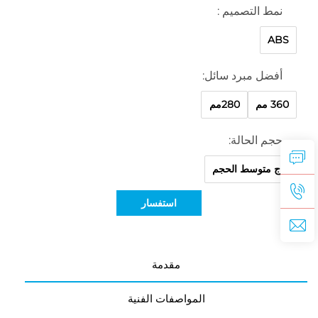
نمط التصميم :
ABS
أفضل مبرد سائل:
360 مم
280مم
حجم الحالة:
برج متوسط الحجم
استفسار
مقدمة
المواصفات الفنية