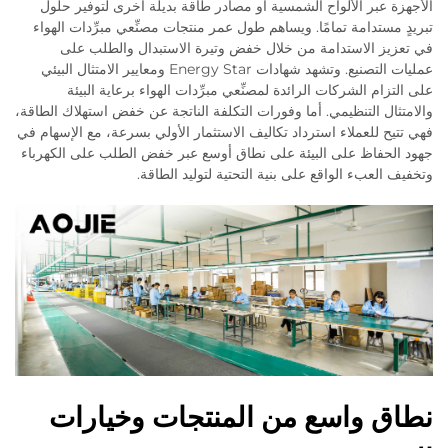
الأجهزة عبر الألواح الشمسية أو مصادر طاقة بديلة أخرى لتوفير حلول
تبريدٍ مستدامة تمامًا. ويساهم طول عمر منتجات مصنِّعي مبرِّدات الهواء
في تعزيز الاستدامة من خلال خفض وتيرة الاستبدال والطلب على
عمليات التصنيع. وتشهد شهادات Energy Star ومعايير الامتثال البيئي
على التزام الشركات الرائدة لمصنِّعي مبرِّدات الهواء برعاية البيئة
والامتثال التنظيمي. أما وفورات التكلفة الناتجة عن خفض استهلاك الطاقة،
فهي تتيح للعملاء استرداد تكاليف الاستثمار الأولي بسرعة، مع الإسهام في
جهود الحفاظ على البيئة على نطاق أوسع عبر خفض الطلب على الكهرباء
وتخفيف العبء الواقع على بنية التحتية لتوليد الطاقة.
نطاق واسع من المنتجات وخيارات