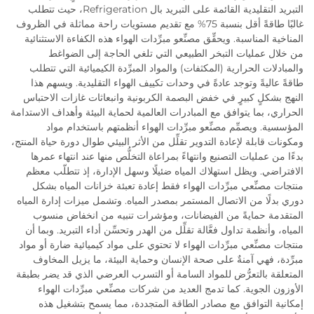
التبريد التقليدية القائمة على التبريد بال Refrigeration، حيث تتطلب
غالبًا طاقةً أقل بنسبة 75% مع تقديم مستويات راحة مماثلة في الظروف
المناخية المناسبة. ويحقِّق مصنِّعو مبرِّدات الهواء هذه الكفاءة الاستثنائية
من خلال عمليات التبخر الطبيعي التي تلغي الحاجة إلى الضواغط
والمبادلات الحرارية (المكثفات) والمواد المبرِّدة الكيميائية التي تتطلب
طاقةً عاليةً وتوجد عادةً في وحدات تكييف الهواء التقليدية. ويسهم هذا
النهج بشكلٍ كبيرٍ في خفض البصمة الكربونية وانبعاثات غازات الاحتباس
الحراري، بما يتوافق مع المبادرات العالمية لحماية البيئة وأهداف الاستدامة
المؤسسية. ويصمِّم مصنِّعو مبرِّدات الهواء أنظمتهم باستخدام مواد
ومكونات قابلة لإعادة التدوير تقلِّل من الأثر البيئي طوال دورة حياة المنتج،
بدءًا من عمليات التصنيع وانتهاءً بمراعاة التخلُّص منها عند انتهاء عمرها
الافتراضي. ويظل استهلاك المياه ضئيلًا وسهل الإدارة، إذ تتطلّب معظم
منتجات مصنِّعي مبرِّدات الهواء فقط إعادة تعبئة خزانات المياه بشكل
دوري بدلًا من الاتصال المستمر بمصدر المياه. وتشمل ميزات إدارة المياه
المتقدمة حمايةً من الفيضانات، ومؤشرات تنبيه من انخفاض منسوب
المياه، وأنظمة تداول فعَّالة تقلِّل من الهدر وتحسِّن أداء التبريد. وبما أن
منتجات مصنِّعي مبرِّدات الهواء لا تحتوي على مواد كيميائية ضارة أو مواد
مبرِّدة، فهي آمنةٌ على صحة الإنسان وحماية البيئة، ما يزيل المخاوف
المتعلقة بالتعرُّض للمواد السامة أو التسرب العرضي الذي قد يضر بطبقة
الأوزون الجوية. كما تدمج العديد من شركات مصنِّعي مبرِّدات الهواء
إمكانية التوافق مع مصادر الطاقة المتجددة، مما يسمح بتشغيل هذه