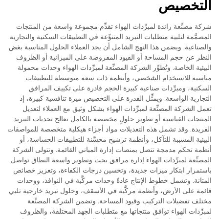
التخصيص
شركة مصنِّعة رائدة لمبرِّدات الهواء تقدِّم مجموعة واسعة من المنتجات
المصمَّمة لتلبية متطلبات التبريد المتنوِّعة في التطبيقات السكنية والتجارية
والصناعية. ويضمن هذا النهج الشامل أن يجد العملاء الحلول المناسبة بغض
النظر عن حجم المساحة أو القيود المفروضة على الميزانية أو الظروف
البيئية الخاصة. وتُطوِّر الشركة المصنِّعة لمبرِّدات الهواء وحدات محمولة
مناسبة للاستخدام الشخصي، وأنظمة ذات سعة متوسطة للتطبيقات
السكنية، ومبرِّدات صناعية كبيرة الحجم قادرة على تكييف المرافق
التجارية الواسعة. ويمثِّل القدرة على التخصيص ميزة تنافسية كبيرة، إذ
تعمل الشركة المصنِّعة لمبرِّدات الهواء بشكل وثيق مع العملاء لتعديل
المنتجات القياسية أو تطوير حلولٍ مخصصة بالكامل تعالج تحديات التبريد
الفريدة. وقد تشمل هذه التعديلات مواد أجزاء هيكلية متخصصة للمواصفات
البيئية المسببة للتآكل، وأنظمة ترشيح محسَّنة للتطبيقات الحساسة، أو
أنظمة تحكم مدمجة تتصل بمنصات إدارة المباني القائمة. وتتولى الشركة
المصنِّعة لمبرِّدات الهواء إدارة مرافق بحث وتطوير واسعة النطاق تواصل
باستمرار ابتكار ميزات جديدة، وتحسين درجات الكفاءة، وتعزيز خصائص
المتانة. وتشمل خطوط الإنتاج عادةً وحدات مركَّبة في النوافذ، ووحدات
قائمة على الأرض، وأنظمة مركَّبة في الأسقف، وحلول تبريد خارجية تلبي
مختلف تفضيلات التركيب وقيود المساحة. وتضمن الشركة المصنِّعة
لمبرِّدات الهواء توافق منتجاتها مع متطلبات الجهد المختلفة، والظروف