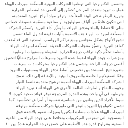
وتتضمن التكنولوجيا التي توظفها الشركات المهنية المصنِّعة لمبردات الهواء
عمليات تبريد متعددة المراحل تُحسِّن إلى أقصى حد امتصاص الحرارة
وتوزيع الرطوبة في البيئة المعالَجة. وتوفر مواد ألواح التبريد المتقدمة،
التي تتكون عادةً من ألياف سيلولوزية أو صناعية مصمَّمة خصيصًا، خصائص
مثلى للاحتفاظ بالماء وتدفق الهواء، ما يعزِّز أداء التبريد. وتُصمِّم الشركة
المصنِّعة لمبردات الهواء هذه الأنظمة بآليات دقيقة لتداول الماء تضمن
تشبع الألواح بشكل متجانس ومنع تراكم الرواسب المعدنية التي قد تُضعف
كفاءة التبريد. وتتميَّز منتجات الشركات الحديثة المصنِّعة لمبردات الهواء
بأنظمة تحكُّم ذكية تراقب درجة الحرارة المحيطة ومستويات الرطوبة
ومؤشرات جودة الهواء لضبط شدة التبريد وسرعات المراوح تلقائيًّا لتحقيق
أقصى درجات الراحة. وتشمل هذه التكنولوجيا محركات ذات سرعات
متغيرة تتيح للمستخدمين تخصيص أنماط تدفق الهواء ومستويات التبريد
وفقًا لتفضيلاتهم الخاصة والظروف البيئية. وبالإضافة إلى ذلك، تدمج
الشركة المصنِّعة لمبردات الهواء أنظمة ترشيح متقدمة تلتقط الغبار
وحبوب اللقاح والملوثات العالقة الأخرى في الهواء أثناء تبريد الهواء
وترطيبه في آنٍ واحد. وهذه القدرة المزدوجة توفر فوائد صحية كبيرة، لا
سيما للأفراد الذين يعانون من حساسية تنفسية أو أمراض تحسُّسية. كما
تشمل تكنولوجيا التبريد بالتبخر التي طورتها شركات مصنِّعة موثوقة
لمبردات الهواء علاجات مضادة للبكتيريا وميزات تعقيم بالأشعة فوق
البنفسجية التي تمنع نمو الميكروبات وتحافظ على جودة الهواء من الناحية
الصحية. وتتراوح قدرة هذه الأنظمة على خفض درجة الحرارة عادةً بين ١٠