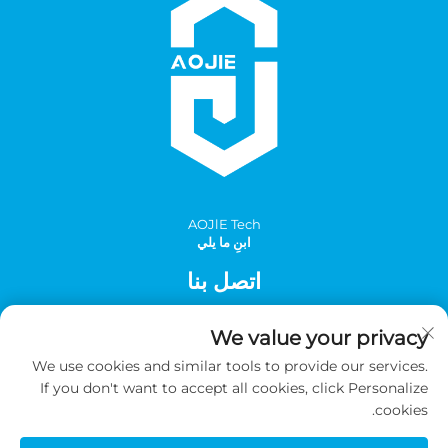
AOJlE Tech
ابنِ ما يلي
اتصل بنا
Add: الغرفة 901، المبنى 1، رقم 30 شارع مينغتشو الجنوبي، منطقة
We value your privacy
مينغتشو الصناعية، مقاطعة تونغهوا، قوانغتشو، الصين
We use cookies and similar tools to provide our services.
هاتف:
+86-2036031688 داخلي 8048
If you don't want to accept all cookies, click Personalize
البريد الإلكتروني:
[email protected]
cookies.