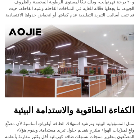
و٢٠ درجة فهرنهايت، وذلك تبعًا لمستوى الرطوبة المحيطة والظروف
الجوية، ما يجعلها فعَّالة للغاية في المناخات القاحلة وشبه القاحلة، حيث
قد تثبت أساليب التبريد التقليدية عدم كفايتها أو انخفاض جدواها الاقتصادية.
الكفاءة الطاقوية والاستدامة البيئية
تمثل المسؤولية البيئية وترشيد استهلاك الطاقة أولوياتٍ أساسيةً لأي مصنِّعٍ
واعٍ لمبرِّدات الهواء ملتزمٍ بتقديم حلول تبريد مستدامة. ويقوم هؤلاء
المصنِّعون بتطوير منتجات تستهلك طاقة كهربائية أقل بكثيرٍ مقارنةً بأنظمة