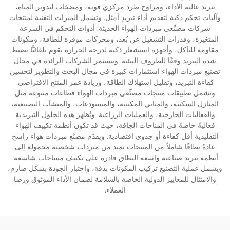
تبريد عالية الأداء، ومراوح طرد مركزي قوية، ومضخات لتدوير المياه،
وآليات تحكم ذكية لتقديم أداء تبريدٍ أمثل. وتشمل الميزات التقنية لمنتجات
شركات مصنِّعي مبردات الهواء الحديثة: أدوات التحكم في السرعة
المتغيرة، وقدرات التشغيل عن بُعد، ومحركات موفرة للطاقة، ومكونات
مقاومة للتآكل، وأجهزة استشعار ذكية لدرجة الحرارة تقوم تلقائيًّا بضبط
شدة التبريد وفقًا للظروف البيئية. وتستثمر الشركات الرائدة في مجال
تصنيع مبردات الهواء استثمارات كبيرة في مجال البحث والتطوير لتحسين
كفاءة التبريد، وتقليل استهلاك الطاقة، وزيادة عمر المنتج الافتراضي.
وتشمل تطبيقات منتجات مصنِّعي مبردات الهواء قطاعات متنوعة مثل
المنازل السكنية، والمباني المكتبية، والمستودعات، والمنشآت التصنيعية،
والفعاليات الخارجية، والعمليات الزراعية. وتُظهر هذه الحلول التبريدية
فعاليةً خاصةً في المناخات الجافة، حيث قد تكون أنظمة تكييف الهواء
التقليدية أقل كفاءة أو جدوى اقتصادية. ويقدّم مصنِّع مبردات هواء راسخ
عادةً نطاقًا شاملاً من المنتجات يمتد من مبردات شخصية محمولة إلى
أنظمة تبريد صناعية واسعة النطاق قادرة على تكييف مساحات شاسعة.
ويشمل عملية التصنيع تركيب المكونات بدقة، واختبار الجودة بشكل صارم،
والامتثال للمعايير الدولية الخاصة بالسلامة لضمان الأداء الموثوق ورضا
العملاء.