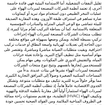
تقليل النفقات التشغيلية. أما الاستدامة البيئية فهي فائدة حاسمة
أخرى، إذ تعتمد أنظمة الشركات المصنعة لمبردات الهواء على
عمليات التبخر الطبيعي دون استخدام مواد تبريد أو كيماويات
ضارة تساهم في استنزاف طبقة الأوزون. وهذه المقاربة الصديقة
للبيئة تتماشى مع الوعي البيئي المتزايد والمبادرات المؤسسية
المتعلقة بالاستدامة. كما أن بساطة التركيب تُقدِّم مزايا كبيرة، إذ
تتطلب منتجات الشركات المصنعة لمبردات الهواء إجراءات
تركيبٍ بسيطة للغاية، ويمكن وضعها بسهولة في مواقع مختلفة
دون الحاجة إلى تعديلات كهربائية واسعة النطاق أو خدمات تركيب
احترافية. وبقيت متطلبات الصيانة مباشرةً ومباشرةً، وتقتصر على
مهام أساسية مثل تنظيف ألواح التبريد، وإعادة تعبئة خزانات
المياه، والتفتيش الدوري على المكونات، وهي مهام يمكن
للمستخدمين إنجازها بأنفسهم. وتتيح تنوع منتجات الشركات
المصنعة لمبردات الهواء نشرها في بيئات عديدة، بدءاً من
المساحات السكنية الصغيرة وصولاً إلى المرافق التجارية الكبيرة،
مما يوفّر حلولاً مرنة للتبريد تتكيف مع متطلبات متنوعة. وتشكل
الجدوى الاقتصادية عاملاً هاماً، إذ تتطلب أنظمة الشركات المصنعة
لمبردات الهواء استثماراً أولياً أقل مقارنةً بأنظمة التدفئة والتهوية
وتكييف الهواء (HVAC) التقليدية، مع تقديم مستويات راحة مماثلة
في الظروف المناخية الملائمة. ومن الفوائد الصحية تحسين جودة