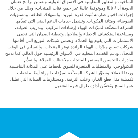
المناخية، والمعايير التنظيمية في الأسواق الدولية. وتضمن برامج ضمان
الجودة أداءً ثابتًا وموثوقيةً عاليةً عبر جميع فئات المنتجات، وذلك من خلال
إجراءات اختبار صارمة تُثبت قدرة التبريد، واستهلاك الطاقة، ومستويات
الضوضاء، ومتانة المكونات. وتشمل خدمات الدعم الفني التي تقدِّمها
الشركة المصنِّعة لمبرِّدات الهواء إرشادات التركيب، وتدريب الصيانة،
ومساعدة استكشاف الأخطاء وإصلاحها، وتغطية الضمان التي تحمي
الاستثمارات التي يقوم بها العملاء. وتضمن شبكات التوزيع التي أقامتها
شركات تصنيع مبرِّدات الهواء الرائدة توفر المنتجات، والتسليم في الوقت
المحدَّد، ودعم الخدمة المحلية في الأسواق الرئيسية حول العالم. كما تدمج
مبادرات التحسين المستمر للمنتجات ملاحظات العملاء، والتقدُّم
التكنولوجي، والمتطلبات المتغيرة للسوق للحفاظ على المكانة التنافسية
ورضا العملاء. وتطوِّر الشركة المصنِّعة لمبرِّدات الهواء أيضًا ملحقات
تكميلية مثل قطع الغيار، وعلب الترقية، ومستلزمات الصيانة التي تطيل
عمر المنتج وتُحسِّن أداؤه طوال فترة التشغيل.