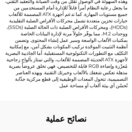
وهذه السهولة في الوصول تقلل من وقت الصيانة والتعقيد التقني،
ما يجعل رعاية النظام أمراً قابلاً للإدارة أمام المستخدمين من
جميع مستويات المهارة. كما تدعم أجهزة ATX المصممة للألعاب
خيارات تخزين متعددة تشمل محركات الأقراص الصلبة التقليدية
(HDDs)، ومحركات الأقراص الصلبة ذات الحالة الصلبة (SSDs)،
ووحدات M.2، مما يوفّر حلولاً مرنة لإدارة البيانات الخاصة
بمكتبات الألعاب الواسعة وسير عمل إنشاء المحتوى. وتضمن
أنظمة التثبيت الموحّدة تركيب المكونات بشكل آمن، مع إمكانية
التكيّف مع التطورات التكنولوجية المستقبلية. أما الجاذبية البصرية
لأجهزة ATX الحديثة المصممة للألعاب، والتي تمتاز بألواح زجاجية
مُعزّزة وإضاءة RGB قابلة للتخصيص، فهي تخلق عروضاً بصرية
مذهلة تعكس شغفك بالألعاب وخبرتك التقنية. وبهذه العناصر
التصميمية، تتحول المعدات الوظيفية إلى قطع مركزية جذّابة
تُحسّن أي بيئة ألعاب أو مساحة عمل.
نصائح عملية