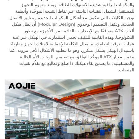
والمكونات الراقية شديدة الاستهلاك للطاقة. ويمتد مفهوم التجهيز
للمستقبل ليشمل التقنيات الناشئة عبر نقاط التثبيت الموحَّدة وأنظمة
توجيه الكابلات التي تتكيف مع أشكال المكونات الجديدة ومعايير الاتصال
الحديثة. ويكفل التصميم الوحدوي (Modular Design) أن يظل هيكل
ألعاب ATX متوافقًا مع الإصدارات القادمة من الأجهزة مع تطور
التكنولوجيا. وهذه القابلية للتكيف تحمي استثمارك في الهيكل عبر عدة
عمليات ترقية لنظامك، ما يقلل التكلفة الإجمالية لامتلاك الجهاز مقارنةً
باستبدال الهيكل بشكل متكرر، وهو ما تتطلبه الأشكال الأقل مرونة. كما
يضمن معيار ATX الموحَّد التوافق مع تصاميم اللوحات الأم الحالية
والمستقبلية، ما يضمن بقاء هيكلك ذا صلةٍ وفعاليةٍ مع تقدُّم تقنيات
المنصات.