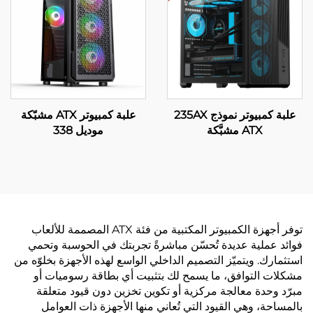
علبة كمبيوتر نموذج 235AX
علبة كمبيوتر ATX مشبّكة
ATX مشبَّكة
موديل 338
توفر أجهزة الكمبيوتر المكتبية من فئة ATX المصممة للألعاب
فوائد عملية عديدة تُحسّن مباشرةً تجربتك في الحوسبة وتحمي
استثمارك. ويتميّز التصميم الداخلي الواسع لهذه الأجهزة بخلوّه من
مشكلات التوافق، ما يسمح لك بتثبيت أي بطاقة رسوميات أو
مبرّد وحدة معالجة مركزية أو تكوين تخزين دون قيود متعلقة
بالمساحة، وهي القيود التي تُعاني منها الأجهزة ذات العوامل