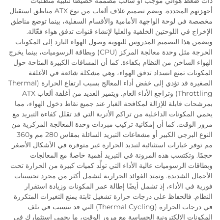
ذات ضغط هوائي موجب أو سالب مُصمَّمة خصيصًا لتلبية متطلبات
أجهزتهم المحددة. ويضم تصميم غلاف ألعاب من نوع ATX مناطق استقبال
مخصصة في لوحة الواجهة الأمامية والأقسام السفلية، بينما توضع مناطق
الإخراج في اللوحتين الخلفية والعليا لإنشاء قنوات تدفق هواء فعّالة.
ويضمن هذا التصميم المدروس للتهوية وصول الهواء البارد إلى المكونات
الحرجة مثل وحدة معالجة المركز (CPU) وبطاقة الرسوميات، بينما يخرج
الهواء الساخن من النظام بكفاءة. كما أن المسافات الكبيرة المتاحة حول
المكونات تمنع انسداد تدفق الهواء، وهي مشكلة شائعة في الأغلفة
الصغيرة قد تؤدي إلى خفض أداء المعالج بسبب ارتفاع الحرارة (Thermal
Throttling) وتراجع الأداء العام. ويتميز العديد من أغلفة ألعاب ATX
بمرشحات قابلة للإزالة لمكافحة الغبار عند جميع نقاط دخول الهواء، مما
يحمي المكونات الداخلية من تراكم الأتربة التي قد تقلل كفاءة التبريد مع
مرور الوقت. كما أن إمكانية تركيب مبردات وحدة المعالجة المركزية من
النوع البرجي الكبير أو مشعاعات التبريد السائلة بمقاس 280 مم و360
مم توفر خيارات استثنائية لتبديد الحرارة غير متوفرة في الأشكال الأصغر
حجمًا. وتكتسب هذه المرونة في التبريد أهمية خاصةً مع المعالجات
وبطاقات الرسوميات عالية الأداء التي تولِّد كميات كبيرة من الحرارة تحت
الأحمال الشديدة. وتمتد الفوائد الحرارية لتشمل أكثر من مجرد تحسينات
فورية في الأداء، إذ تشمل أيضًا إطالة عمر المكونات وزيادة استقرار
النظام. فالحفاظ على درجات حرارة تشغيل ثابتة يمنع التغيرات المتكررة
في درجات الحرارة (Thermal Cycling) التي قد تتسبب في تلف
المكونات الإلكترونية الحساسة مع مرور الوقت، ما يحمي استثمارك في