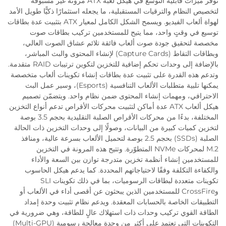
توفّر ميزات قابلية التوسع في هيكل لعبة ATX مرونةً غير مسبوقة
لتخصيص النظام والترقيات المستقبلية، ما يجعله استثمارًا ذكيًّا طويل الأمد
لهواة ألعاب الفيديو. ويسمح الشكل الكامل لمعيار ATX بتثبيت عدة بطاقات
توسيع في وقتٍ واحد، مما يتيح للمستخدمين تركيب بطاقات صوت
مخصصة لتحقيق جودة صوت ألعاب فائقة تلائم عشاق الصوت العالي،
وبطاقات التقاط (Capture Cards) لإنشاء المحتوى والبث المباشر،
بالإضافة إلى وحدات تحكم إضافية للتخزين لتكوين ترتيبات RAID متقدمة.
وتدعم هذه القدرة على تثبيت عدة بطاقات إنشاء تكوينات ألعاب متخصصة
يمكنها تلبية متطلبات الألعاب التنافسية (Esports)، وسير عمل البث
الاحترافي، ومهمات إنشاء المحتوى ضمن نظام واحد. ويتضمّن تصميم
هيكل ألعاب ATX عدة أماكن لتثبيت محركات الأقراص تدعم أنواع التخزين
المختلفة، بدءًا من محركات الأقراص الصلبة التقليدية بحجم 3.5 بوصة
لتخزين كميات كبيرة من البيانات، وصولًا إلى وحدات التخزين ذات الحالة
الصلبة (SSDs) بحجم 2.5 بوصة لتحميل الألعاب بسرعة عالية، ومنافذ
M.2 لمحركات NVMe المتطوّرة. وتتيح هذه المرونة في التخزين
للمستخدمين إنشاء أنظمة تخزين متدرجة توازن بين السعة والأداء
والكفاءة التكلفة وفقًا لاحتياجاتهم المحددة. كما يدعم هيكل الحاسوب
تكوينات متعددة لبطاقات الرسوميات، بما في ذلك تكوينات SLI
وCrossFire للمستخدمين الذين يبحثون عن أقصى أداء في الألعاب أو
التطبيقات الخاصة بالحسابات المعقدة. ويدعم نظام تثبيت وحدة إمداد
الطاقة القوي تركيب وحدات ذات استهلاك عالٍ للطاقة، وهي ضرورية في
التكوينات التي تعتمد على أكثر من وحدة معالجة رسومية (Multi-GPU)