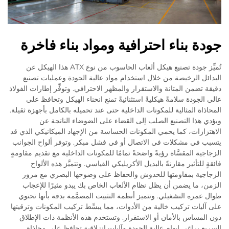
جودة بناء احترافية ومواد بناء فاخرة
تُميِّز جودة تصنيع هيكل ألعاب الحاسوب من نوع ATX هذا الهيكل عن
البدائل الرخيصة من خلال استخدام مواد عالية الجودة وعمليات تصنيع
دقيقة تضمن المتانة والاستقرار والمظهر الاحترافي. وتوفِّر إطارات الفولاذ
عالي الجودة سلامةً هيكليةً استثنائيةً تمنع انحناء الهيكل وتحافظ على
المحاذاة المثالية للمكونات الداخلية حتى عند تحميله بالكامل بأجهزة ثقيلة.
ويؤدي هذا التصنيع الصلب إلى القضاء على الضوضاء الناتجة عن
الاهتزازات، كما يحمي المكونات الحساسة من الإجهاد الميكانيكي الذي قد
يتسبب في مشكلات في الاتصال أو في فشل مبكر. وتوفر ألواح الجوانب
الزجاجية المقسَّاة رؤيةً واضحةً تمامًا للمكونات الداخلية مع تقديم مقاومةٍ
فائقةٍ للتأثير مقارنةً بالبديل الأكريليكي القياسي. وتتميَّز هذه الألواح
الزجاجية بمقاومتها للخدوش والحفاظ على وضوحها البصري مع مرور
الزمن، ما يضمن أن يظل نظام الألعاب الخاص بك يبدو مثيرًا للإعجاب
طوال عمره التشغيلي. وتتميز أنظمة التثبيت المصمَّمة بدقة بأنها تحتوي
على آليات تركيب خالية من الأدوات، مما يبسِّط تركيب المكونات وترقيتها
دون المساس بالأمان أو الاستقرار. وتستخدم هذه الأنظمة ذات الإطلاق
السريع براغي إبهام عالية الجودة وآليات انزلاقية تحافظ على محاذاة