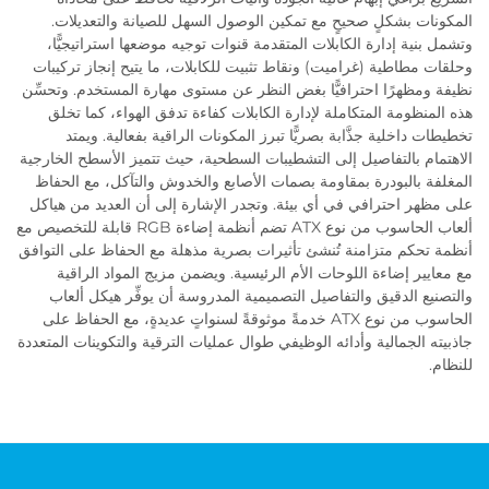
المكونات بشكلٍ صحيحٍ مع تمكين الوصول السهل للصيانة والتعديلات.
وتشمل بنية إدارة الكابلات المتقدمة قنوات توجيه موضعها استراتيجيًّا،
وحلقات مطاطية (غراميت) ونقاط تثبيت للكابلات، ما يتيح إنجاز تركيبات
نظيفة ومظهرًا احترافيًّا بغض النظر عن مستوى مهارة المستخدم. وتحسِّن
هذه المنظومة المتكاملة لإدارة الكابلات كفاءة تدفق الهواء، كما تخلق
تخطيطات داخلية جذَّابة بصريًّا تبرز المكونات الراقية بفعالية. ويمتد
الاهتمام بالتفاصيل إلى التشطيبات السطحية، حيث تتميز الأسطح الخارجية
المغلفة بالبودرة بمقاومة بصمات الأصابع والخدوش والتآكل، مع الحفاظ
على مظهر احترافي في أي بيئة. وتجدر الإشارة إلى أن العديد من هياكل
ألعاب الحاسوب من نوع ATX تضم أنظمة إضاءة RGB قابلة للتخصيص مع
أنظمة تحكم متزامنة تُنشئ تأثيرات بصرية مذهلة مع الحفاظ على التوافق
مع معايير إضاءة اللوحات الأم الرئيسية. ويضمن مزيج المواد الراقية
والتصنيع الدقيق والتفاصيل التصميمية المدروسة أن يوفِّر هيكل ألعاب
الحاسوب من نوع ATX خدمةً موثوقةً لسنواتٍ عديدةٍ، مع الحفاظ على
جاذبيته الجمالية وأدائه الوظيفي طوال عمليات الترقية والتكوينات المتعددة
للنظام.