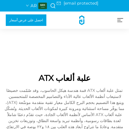
[email protected]
AR
احصل على عرض أسعار
علبة ألعاب ATX
تمثل علبة ألعاب ATX قمة هندسة هيكل الحاسوب، وقد صُمّمت خصيصًا
لاستيعاب أنظمة الألعاب عالية الأداء والتصاميم المخصصة للمتحمسين.
ويتبع هذا التصميم بحجم البرج الكامل معيار تقنية متقدمة موسَّعة (ATX)،
مما يوفّر مساحة استثنائية ومرونة كبيرة لمكونات الألعاب الحديثة. وتُشكّل
علبة ألعاب ATX الأساس لأنظمة الألعاب الجادة، حيث تقدّم دعمًا شاملاً
لعدة بطاقات رسومية، وأنظمة تبريد واسعة النطاق، وتوزيعات تخزين
متقدمة. وعادةً ما تتراوح أبعاد هذه العلب بين ١٨ و٢٢ بوصة في الارتفاع،