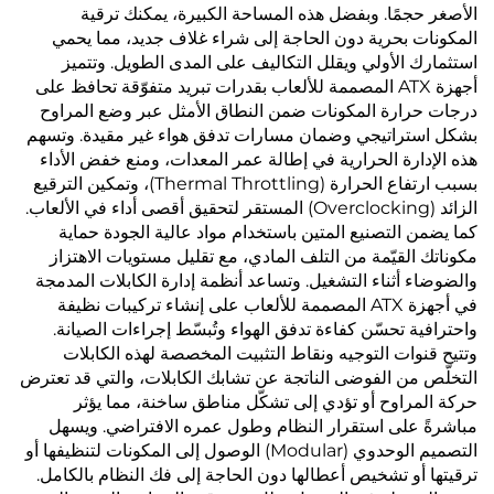
الأصغر حجمًا. وبفضل هذه المساحة الكبيرة، يمكنك ترقية
المكونات بحرية دون الحاجة إلى شراء غلاف جديد، مما يحمي
استثمارك الأولي ويقلل التكاليف على المدى الطويل. وتتميز
أجهزة ATX المصممة للألعاب بقدرات تبريد متفوّقة تحافظ على
درجات حرارة المكونات ضمن النطاق الأمثل عبر وضع المراوح
بشكل استراتيجي وضمان مسارات تدفق هواء غير مقيدة. وتسهم
هذه الإدارة الحرارية في إطالة عمر المعدات، ومنع خفض الأداء
بسبب ارتفاع الحرارة (Thermal Throttling)، وتمكين الترقيع
الزائد (Overclocking) المستقر لتحقيق أقصى أداء في الألعاب.
كما يضمن التصنيع المتين باستخدام مواد عالية الجودة حماية
مكوناتك القيّمة من التلف المادي، مع تقليل مستويات الاهتزاز
والضوضاء أثناء التشغيل. وتساعد أنظمة إدارة الكابلات المدمجة
في أجهزة ATX المصممة للألعاب على إنشاء تركيبات نظيفة
واحترافية تحسّن كفاءة تدفق الهواء وتُبسّط إجراءات الصيانة.
وتتيح قنوات التوجيه ونقاط التثبيت المخصصة لهذه الكابلات
التخلّص من الفوضى الناتجة عن تشابك الكابلات، والتي قد تعترض
حركة المراوح أو تؤدي إلى تشكّل مناطق ساخنة، مما يؤثر
مباشرةً على استقرار النظام وطول عمره الافتراضي. ويسهل
التصميم الوحدوي (Modular) الوصول إلى المكونات لتنظيفها أو
ترقيتها أو تشخيص أعطالها دون الحاجة إلى فك النظام بالكامل.