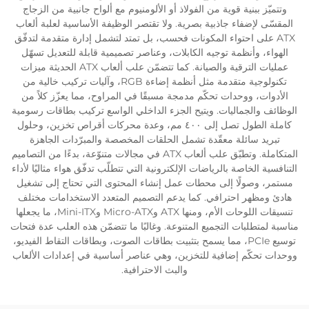
وتتميّز ببنية قوية من الفولاذ أو الألومنيوم مع ألواح جانبية من الزجاج
المقسّى لإضفاء جاذبية بصرية. ولا تقتصر الوظيفة الأساسية لعلبة ألعاب
ATX على احتواء المكونات فحسب، بل تمتد لتشمل إدارة متقدمة لتدفّق
الهواء، وأنظمة توجيه الكابلات، وعناصر تصميمية قابلة للتعديل تسهّل
عمليات الترقية والصيانة. كما تتضمّن علب ألعاب ATX الحديثة ميزات
تكنولوجية متقدمة مثل أنظمة إضاءة RGB، وآليات تركيب خالية من
الأدوات، ووحدات تحكّم مدمجة مسبقًا في المراوح، مما يعزّز كلاً من
الوظائف والجماليات. ويتيح الجزء الداخلي الواسع تركيب بطاقات رسومية
كاملة الطول تصل إلى ٤٠٠ مم، وعدة محركات أقراص تخزين، وحلول
تبريد سائلة معقّدة تشمل الحلقات المخصصة والمبرّدات الجاهزة
المتكاملة. وتطبّق علب ألعاب ATX في مجالات متنوّعة، بدءًا من التصاميم
التنافسية الخاصة بالرياضات الإلكترونية التي تتطلّب تدفّق هواء مثاليًا لأداء
مستمر، وصولًا إلى محطات عمل إنشاء المحتوى التي تحتاج إلى تشغيل
هادئ ومظهر احترافي. كما يدعم التصميم المتعدد الاستخدامات مختلف
تنسيقات اللوحات الأم، ومنها ATX وMicro-ATX وMini-ITX، ما يجعلها
مناسبة لمتطلبات التجميع المتنوعة. وغالبًا ما تتضمّن هذه العلب عدة فتحات
توسيع PCIe، مما يسمح بتثبيت بطاقات الصوت، وبطاقات التقاط الفيديو،
ووحدات تحكّم إضافية للتخزين، وهي عناصر أساسية في إعدادات الألعاب
والبث الاحترافية.