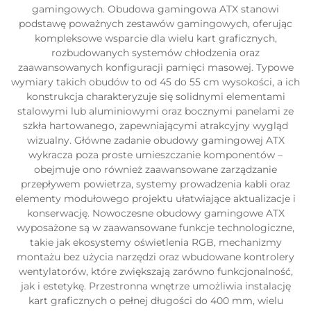
gamingowych. Obudowa gamingowa ATX stanowi
podstawę poważnych zestawów gamingowych, oferując
kompleksowe wsparcie dla wielu kart graficznych,
rozbudowanych systemów chłodzenia oraz
zaawansowanych konfiguracji pamięci masowej. Typowe
wymiary takich obudów to od 45 do 55 cm wysokości, a ich
konstrukcja charakteryzuje się solidnymi elementami
stalowymi lub aluminiowymi oraz bocznymi panelami ze
szkła hartowanego, zapewniającymi atrakcyjny wygląd
wizualny. Główne zadanie obudowy gamingowej ATX
wykracza poza proste umieszczanie komponentów –
obejmuje ono również zaawansowane zarządzanie
przepływem powietrza, systemy prowadzenia kabli oraz
elementy modułowego projektu ułatwiające aktualizacje i
konserwację. Nowoczesne obudowy gamingowe ATX
wyposażone są w zaawansowane funkcje technologiczne,
takie jak ekosystemy oświetlenia RGB, mechanizmy
montażu bez użycia narzędzi oraz wbudowane kontrolery
wentylatorów, które zwiększają zarówno funkcjonalność,
jak i estetykę. Przestronna wnętrze umożliwia instalację
kart graficznych o pełnej długości do 400 mm, wielu