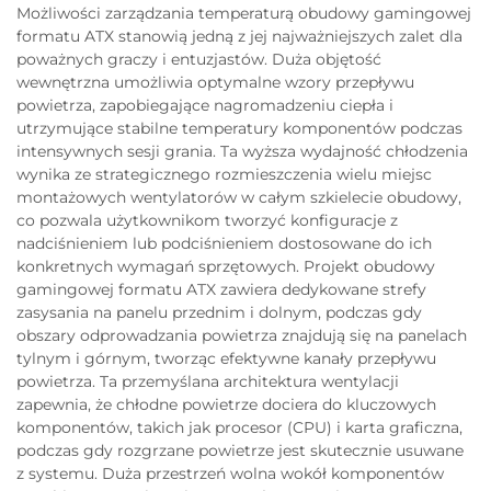
Możliwości zarządzania temperaturą obudowy gamingowej
formatu ATX stanowią jedną z jej najważniejszych zalet dla
poważnych graczy i entuzjastów. Duża objętość
wewnętrzna umożliwia optymalne wzory przepływu
powietrza, zapobiegające nagromadzeniu ciepła i
utrzymujące stabilne temperatury komponentów podczas
intensywnych sesji grania. Ta wyższa wydajność chłodzenia
wynika ze strategicznego rozmieszczenia wielu miejsc
montażowych wentylatorów w całym szkielecie obudowy,
co pozwala użytkownikom tworzyć konfiguracje z
nadciśnieniem lub podciśnieniem dostosowane do ich
konkretnych wymagań sprzętowych. Projekt obudowy
gamingowej formatu ATX zawiera dedykowane strefy
zasysania na panelu przednim i dolnym, podczas gdy
obszary odprowadzania powietrza znajdują się na panelach
tylnym i górnym, tworząc efektywne kanały przepływu
powietrza. Ta przemyślana architektura wentylacji
zapewnia, że chłodne powietrze dociera do kluczowych
komponentów, takich jak procesor (CPU) i karta graficzna,
podczas gdy rozgrzane powietrze jest skutecznie usuwane
z systemu. Duża przestrzeń wolna wokół komponentów