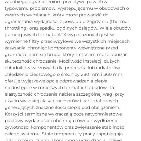
zapobiega ograniczeniom przepływu powietrza –
typowemu problemowi występującemu w obudowach o
zwartych wymiarach, który może prowadzić do
ograniczania wydajności z powodu przegrzania (thermal
throttling) oraz spadku ogólnych osiągów. Wiele obudów
gamingowych formatu ATX wyposażonych jest w
wymienne filtry przeciwpyłowe we wszystkich miejscach
zasysania, chroniąc komponenty wewnętrzne przed
gromadzeniem się brudu, który z czasem może obniżać
skuteczność chłodzenia. Możliwość instalacji dużych
chłodników wieżowych dla procesora lub radiatorów
chłodzenia cieczowego o średnicy 280 mm i 360 mm
oferuje wyjątkowe opcje odprowadzania ciepła,
niedostępne w mniejszych formatach obudów. Ta
elastyczność chłodzenia nabiera szczególnej wagi przy
użyciu wysokiej klasy procesorów i kart graficznych
generujących znaczne ilości ciepła pod obciążeniem.
Korzyści termiczne wykraczają poza natychmiastowe
poprawy wydajności i obejmują również wydłużenie
żywotności komponentów oraz zwiększenie stabilności
całego systemu. Stałe temperatury pracy zapobiegają
cyklom termicznym, które mogą uszkadzać wrażliwe