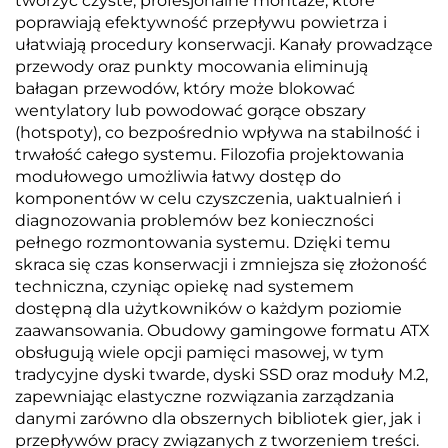
tworzyć czyste, profesjonalne montaże, które
poprawiają efektywność przepływu powietrza i
ułatwiają procedury konserwacji. Kanały prowadzące
przewody oraz punkty mocowania eliminują
bałagan przewodów, który może blokować
wentylatory lub powodować gorące obszary
(hotspoty), co bezpośrednio wpływa na stabilność i
trwałość całego systemu. Filozofia projektowania
modułowego umożliwia łatwy dostęp do
komponentów w celu czyszczenia, uaktualnień i
diagnozowania problemów bez konieczności
pełnego rozmontowania systemu. Dzięki temu
skraca się czas konserwacji i zmniejsza się złożoność
techniczna, czyniąc opiekę nad systemem
dostępną dla użytkowników o każdym poziomie
zaawansowania. Obudowy gamingowe formatu ATX
obsługują wiele opcji pamięci masowej, w tym
tradycyjne dyski twarde, dyski SSD oraz moduły M.2,
zapewniając elastyczne rozwiązania zarządzania
danymi zarówno dla obszernych bibliotek gier, jak i
przepływów pracy związanych z tworzeniem treści.