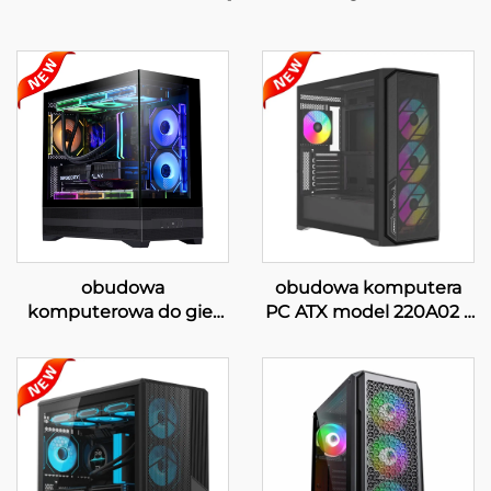
obudowa
obudowa komputera
komputerowa do gier
PC ATX model 220A02 z
ATX 220A01
siatką