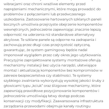
wibracjami oraz chroni wrażliwe elementy przed
naprężeniami mechanicznymi, które mogą prowadzić do
problemów z połączeniami lub przedwczesnego
uszkodzenia. Zastosowanie hartowanych szklanych paneli
bocznych umożliwia przejrzyste obejrzenie komponentów
wewnętrznych, jednocześnie zapewniając znacznie lepszą
odporność na uderzenia niż standardowe alternatywy
akrylowe. Te szklane panele są odporne na zadrapania i
zachowują przez długi czas przejrzystość optyczną,
gwarantując, że system gamingowy będzie nadal
imponował wyglądem przez cały okres jego użytkowania.
Precyzyjnie zaprojektowane systemy montażowe oferują
mechanizmy instalacji bez użycia narzędzi, ułatwiające
montaż i aktualizację komponentów bez kompromisów w
zakresie bezpieczeństwa czy stabilności. Te systemy
szybkiego zwalniania wykorzystują wysokiej jakości śruby z
głowicami typu „kciuk” oraz ślizgowe mechanizmy, które
zapewniają prawidłowe pozycjonowanie komponentów i
jednocześnie umożliwiają łatwy dostęp podczas
konserwacji czy modyfikacji. Zaawansowana infrastruktura
zarządzania przewodami obejmuje kanały routingu