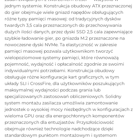
jednym systemie. Konstrukcja obudowy ATX przeznaczonej
do gier obejmuje wiele gniazd napędów obsługujących
różne typy pamięci masowej: od tradycyjnych dysków
twardych 3,5 cala przeznaczonych do przechowywania
dużych ilości danych, przez dyski SSD 2,5 cala zapewniające
szybkie ładowanie gier, po gniazda M.2 przeznaczone na
nowoczesne dyski NVMe. Ta elastyczność w zakresie
pamięci masowej pozwala użytkownikom tworzyć
wielopoziomowe systemy pamięci, które równoważą
pojemność, wydajność i opłacalność zgodnie ze swoimi
indywidualnymi potrzebami. Konstrukcja obudowy
obsługuje różne konfiguracje kart graficznych, w tym
układy SLI i CrossFire, dla użytkowników poszukujących
maksymalnej wydajności podczas grania lub
specjalizowanych zastosowań obliczeniowych. Solidny
system montażu zasilacza umożliwia zamontowanie
jednostek o wysokiej mocy niezbędnych w konfiguracjach z
wieloma GPU oraz dla energochłonnych komponentów
przeznaczonych dla entuzjastów. Przyszłościowość
obejmuje również technologie nadchodzące dzięki
standardowym punktom montażowym i systemom