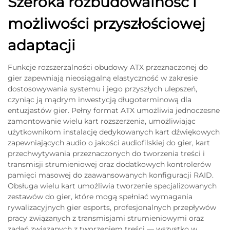
Szeroka rozbudowalność i
możliwości przyszłościowej
adaptacji
Funkcje rozszerzalności obudowy ATX przeznaczonej do
gier zapewniają nieosiągalną elastyczność w zakresie
dostosowywania systemu i jego przyszłych ulepszeń,
czyniąc ją mądrym inwestycją długoterminową dla
entuzjastów gier. Pełny format ATX umożliwia jednoczesne
zamontowanie wielu kart rozszerzenia, umożliwiając
użytkownikom instalację dedykowanych kart dźwiękowych
zapewniających audio o jakości audiofilskiej do gier, kart
przechwytywania przeznaczonych do tworzenia treści i
transmisji strumieniowej oraz dodatkowych kontrolerów
pamięci masowej do zaawansowanych konfiguracji RAID.
Obsługa wielu kart umożliwia tworzenie specjalizowanych
zestawów do gier, które mogą spełniać wymagania
rywalizacyjnych gier esports, profesjonalnych przepływów
pracy związanych z transmisjami strumieniowymi oraz
zadań związanych z tworzeniem treści — wszystko w