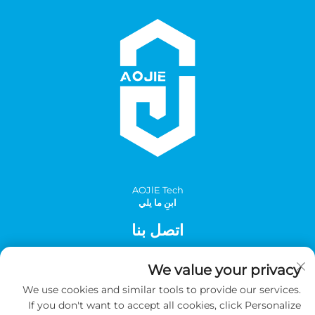
AOJlE Tech
ابنِ ما يلي
اتصل بنا
Add: الغرفة 901، المبنى 1، رقم 30 شارع مينغتشو الجنوبي، منطقة
We value your privacy
مينغتشو الصناعية، مقاطعة تونغهوا، قوانغتشو، الصين
We use cookies and similar tools to provide our services.
الهاتف:
+86-2036031688 داخلي 8048
If you don't want to accept all cookies, click Personalize
بريد إلكتروني:
[email protected]