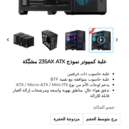
علبة كمبيوتر نموذج 235AX ATX مشبَّكة
علبة حاسوب ذات غرفتين
علبة حاسوب متوافقة مع تقنية BTF
يدعم لوحات الأم من نوع ATX / Micro-ATX / Mini-ITX
تدفق هواء عالٍ: مناطق تهوية واسعة ومرشحات إزالة الغبار
قابلة للإزالة
حجم الحالة:
برج متوسط الحجم
مزدوجة الحجرة