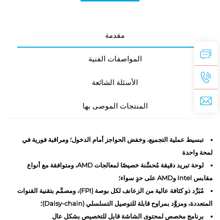
مقدمة
المواصفات الفنية
الأسئلة الشائعة
المنتجات الموصى بها
تبسيط عملية التجميع، وخفض الحواجز أمام الدخول؛ ومراقبة فورية في
لمحة واحدة
لوحة تبريد دقيقة مُحسَّنة خصيصًا لمعالجات AMD، ومتوافقة مع أنواع
مقابس Intel وAMD على حدٍ سواء؛
مُبَرِّد ذو كثافة عالية من الزعانف لكل بوصة (FPI)، ومصمَّم بتقنية القنوات
المتعددة، ومزوَّد بمراوح قابلة للتوصيل التسلسلي (Daisy-chain)؛
برنامج مخصص لمحتوى الشاشة قابل للتخصيص بشكلٍ عالٍ