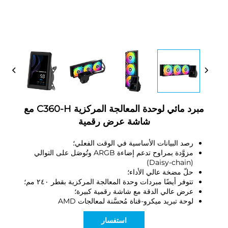
مبرد مائي لوحدة المعالجة المركزية C360-H مع
شاشة عرض رقمية
رصد البيانات الأساسية في الوقت الفعلي؛
مزوَّدة بمراوح تدعم إضاءة ARGB وتُوصَل على التوالي
(Daisy-chain)
حلّ مضخة عالي الأداء؛
تتوفر أيضًا مبردات وحدة المعالجة المركزية بقطر ٢٤٠ مم؛
عرض عالي الدقة مع شاشة رقمية كبيرة؛
لوحة تبريد ميكرو-قناة مُحسَّنة لمعالجات AMD
استفسار