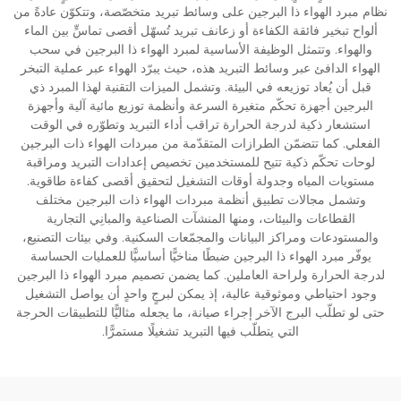
نظام مبرد الهواء ذا البرجين على وسائط تبريد متخصّصة، وتتكوّن عادةً من
ألواح تبخير فائقة الكفاءة أو زعانف تبريد تُسهّل أقصى تماسٍّ بين الماء
والهواء. وتتمثل الوظيفة الأساسية لمبرد الهواء ذا البرجين في سحب
الهواء الدافئ عبر وسائط التبريد هذه، حيث يبرّد الهواء عبر عملية التبخر
قبل أن يُعاد توزيعه في البيئة. وتشمل الميزات التقنية لهذا المبرد ذي
البرجين أجهزة تحكّم متغيرة السرعة وأنظمة توزيع مائية آلية وأجهزة
استشعار ذكية لدرجة الحرارة تراقب أداء التبريد وتطوّره في الوقت
الفعلي. كما تتضمّن الطرازات المتقدّمة من مبردات الهواء ذات البرجين
لوحات تحكّم ذكية تتيح للمستخدمين تخصيص إعدادات التبريد ومراقبة
مستويات المياه وجدولة أوقات التشغيل لتحقيق أقصى كفاءة طاقوية.
وتشمل مجالات تطبيق أنظمة مبردات الهواء ذات البرجين مختلف
القطاعات والبيئات، ومنها المنشآت الصناعية والمبانِي التجارية
والمستودعات ومراكز البيانات والمجمّعات السكنية. وفي بيئات التصنيع،
يوفّر مبرد الهواء ذا البرجين ضبطًا مناخيًّا أساسيًّا للعمليات الحساسة
لدرجة الحرارة ولراحة العاملين. كما يضمن تصميم مبرد الهواء ذا البرجين
وجود احتياطي وموثوقية عالية، إذ يمكن لبرجٍ واحدٍ أن يواصل التشغيل
حتى لو تطلّب البرج الآخر إجراء صيانة، ما يجعله مثاليًّا للتطبيقات الحرجة
التي يتطلّب فيها التبريد تشغيلًا مستمرًّا.