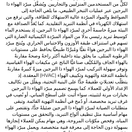
لكلٍّ من المستخدمين المنزليين والتجاريين. ويُشغَّل مبرّد الهواء ذا
البرجين عبر عمليات التبخر الطبيعي، ما يلغي الحاجة إلى
الضواغط والمواد المبرّدة عالية الاستهلاك للطاقة، والتي ترفع من
استهلاك الكهرباء في أنظمة التبريد التقليدية. كما يُعَدُّ الصداقة مع
البيئة ميزةً حاسمةً أخرى لمبرّد الهواء ذا البرجين، إذ يستخدم الماء
كوسيط تبريد رئيسي بدلًا من المواد المبرّدة الكيميائية الضارة التي
تسهم في استنزاف طبقة الأوزون والاحتباس الحراري. ويُنتج مبرّد
الهواء ذا البرجين هواءً نقيًّا ومُبرَّدًا طبيعيًّا يحافظ على مستويات
الرطوبة المثلى، ما يخلق بيئة داخلية أكثر راحةً وصحةً مقارنةً
بالهواء الجاف والمُكيَّف صناعيًّا الناتج عن مكيفات الهواء القياسية.
وتوفر سهولة التركيب لمبرّد الهواء ذا البرجين ميزةً كبيرةً مقارنةً
بأنظمة التدفئة والتهوية وتكييف الهواء (HVAC) المعقدة، إذ
يتطلّب تعديلاتٍ طفيفةً جدًّا على البنية التحتية، ويقلّل من تكاليف
الإعداد الأولي للعملاء. كما يسمح تصميم مبرّد الهواء ذا البرجين
بخيارات مرنة لتثبيته، سواء أُثبت على أسطح المباني، أو نُصِب في
غرف تبريد مخصصة، أو دُمج في أنظمة التهوية القائمة. وتبقى
متطلبات الصيانة لمبرّد الهواء ذا البرجين ضئيلةً جدًّا، وتقتصر على
مهام أساسية مثل تنظيف ألواح التبريد، والتحقق من مستويات
المياه، وفحص مكوّنات المروحة، وهي مهام يمكن للعملاء إنجازها
بسهولة دون الحاجة إلى معرفة فنية متخصصة. ويعمل مبرّد الهواء