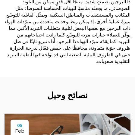
ذا البرجين بصمتٍ شديد، منتجًا أقلّ قدرٍ ممكن من التلوث
الضوضائي، ما يجعله مناسبًا للبيئات الحساسة للضوضاء مثل
المكاتب والمستشفيات والمناطق السكنية. ويمثّل القابلية للتوسّع
ميزةً عمليةً أخرى، إذ يمكن ربط وحدات متعددة من مبرّدات الهواء
ذات البرجين مع بعضها البعض لتلبية متطلبات التبريد الأكبر، مما
يوفّر للعملاء خيارات مرنة للتوسّع كلما زادت احتياجاتهم من
التبريد. كما يقدّم مبرّد الهواء ذا البرجين أداء تبريدٍ ثابتًا في ظل
ظروف جوّية متفاوتة، محافظًا على خفض فعّال لدرجة الحرارة
حتى في الظروف البيئية الصعبة التي قد تواجه فيها أنظمة التبريد
التقليدية صعوبات.
نصائح وحيل
05
Feb