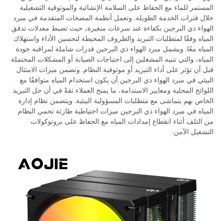
المستمر للماء مع الحفاظ على السلامة الإنشائية والموثوقية التشغيلية
خلال فترات الخدمة الطويلة. وتعمل أنظمة المضخات المتقدمة في مبرد
الهواء ذي البرجين بكفاءة عند سرعات متغيرة، حيث تضبط معدلات تدفق
المياه وفقًا لمتطلبات التبريد والظروف المحيطة لتحسين الأداء واستهلاك
المياه معًا. ويشمل مبرد الهواء ذي البرجين قدرات شاملة لمراقبة جودة
المياه، والتي تنبيه المشغلين إلى احتياجات الصيانة أو المشكلات المحتملة
قبل أن تؤثر على أداء التبريد أو موثوقية النظام. وتضمن ميزات الامتثال
البيئي في مبرد الهواء ذي البرجين أن يكون استخدام المياه متوافقًا مع
اللوائح المحلية ومعايير الاستدامة، ما يمنح العملاء ثقةً في أن حل التبريد
الخاص بهم يتماشى مع متطلبات المسؤولية البيئية. ويتضمن نظام إدارة
المياه في مبرد الهواء ذي البرجين ميزات احتياطية طارئة تحمي النظام
من التلف أثناء انقطاع إمدادات المياه مع الحفاظ على بروتوكولات
التشغيل الآمن.