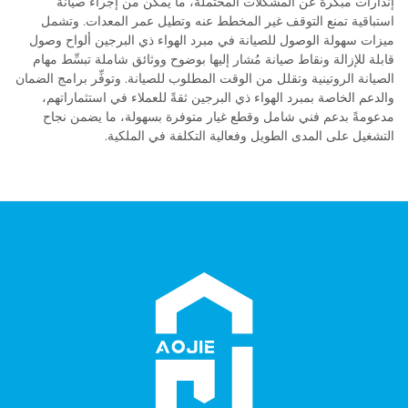
إنذارات مبكرة عن المشكلات المحتملة، ما يمكِّن من إجراء صيانة
استباقية تمنع التوقف غير المخطط عنه وتطيل عمر المعدات. وتشمل
ميزات سهولة الوصول للصيانة في مبرد الهواء ذي البرجين ألواح وصول
قابلة للإزالة ونقاط صيانة مُشار إليها بوضوح ووثائق شاملة تبسِّط مهام
الصيانة الروتينية وتقلل من الوقت المطلوب للصيانة. وتوفِّر برامج الضمان
والدعم الخاصة بمبرد الهواء ذي البرجين ثقةً للعملاء في استثماراتهم،
مدعومةً بدعم فني شامل وقطع غيار متوفرة بسهولة، ما يضمن نجاح
التشغيل على المدى الطويل وفعالية التكلفة في الملكية.