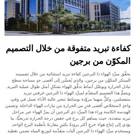
كفاءة تبريد متفوقة من خلال التصميم
المكوّن من برجين
يحقِّق مبرِّد الهواء ذا البرجين كفاءة تبريد استثنائية من خلال تصميمه
المبتكر المكوَّن من برجين، والذي يُحسِّن إلى أقصى حدٍ مساحة سطح
تبادل الحرارة ويوصِّل أنماط تدفُّق الهواء بشكلٍ أمثل طوال عملية التبريد.
ويضمُّ هذا التصميم المتقدِّم لمبرِّد الهواء ذا البرجين غرفتي تبريد
منفصلتين، وكلٌّ منهما مزوَّدة بوسائط تبخير عالية الأداء تعمل في وقتٍ
واحدٍ لاستخلاص أقصى قدرٍ من الحرارة من تيارات الهواء الداخلة. وتضمن
الهندسة الكامنة وراء هذا المبرِّد ذي البرجين أن يمرَّ الهواء عبر مراحل
تبريد متعددة، حيث يساهم كل برج في خفض درجة الحرارة تدريجيًّا، ما
يؤدي إلى إنتاج هواء خرجٍ أكثر برودةً بكثيرٍ مقارنةً بأنظمة البرج الواحد.
ويستخدم مبرِّد الهواء ذا البرجين آليات متقدِّمة لتوزيع المياه تضمن تغطية