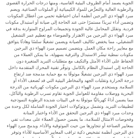
الجوية يصمد أمام الظروف البيئية القاسية، ومنها درجات الحرارة القصوى
والرطوبة العالية والتعرُّض للمواد الكيميائية أو الملوثات الصناعية. ويضم
مبرد الهواء ذي البرجين أنظمة أمان احتياطية تحمي من أعطال المكونات
وتضمن أداء تبريدًا مستمرًا حتى عند الحاجة إلى صيانة أو استبدال مكونات
فردية. وتقلل المحامل عالية الجودة وتجميعات المراوح المتوازنة بدقة في
مبرد الهواء ذي البرجين من الاهتزاز والضوضاء مع تعظيم عمر التشغيل
التشغيلي، مما يخفض تكاليف الصيانة ويضمن تشغيلًا سلسًا وهادئًا يتوافق
مع معايير راحة مكان العمل. ويتضمن تصميم مبرد الهواء ذي البرجين
مكونات نمطية تيسِّر الاستبدال والترقية بسهولة، ما يمكن العملاء من
الحفاظ على الأداء الأمثل والتكيف مع متطلبات التبريد المتغيرة دون
الحاجة إلى استبدال النظام بالكامل. وتوفِّر تقنية المحرك المتقدمة داخل
مبرد الهواء ذي البرجين تشغيلًا موثوقًا به مع حماية مدمجة ضد ارتفاع
درجة الحرارة وتقلبات الجهد والمخاطر البيئية التي قد تُضعف الأداء أو
السلامة. ويستخدم مبرد الهواء ذي البرجين مكونات كهربائية من الدرجة
البحرية ووصلات مقاومة للعوامل الجوية تقاوم تسرب الرطوبة والتآكل،
مما يضمن أداءً كهربائيًّا موثوقًا به في البيئات شديدة الرطوبة النموذجية
لتطبيقات التبريد. وتشمل بروتوكولات اختبار الجودة الشاملة لكل وحدة من
وحدات مبرد الهواء ذي البرجين التحقق من الأداء واختبار المتانة
وفحوصات الامتثال للسلامة، ما يضمن حصول العملاء على معدات تفي
بمعايير الصناعة أو تتجاوزها من حيث الموثوقية والأداء. ويدمج مبرد الهواء
ذي البرجين أنظمة تشخيص ذكية تراقب المعايير الأساسية للأداء وتوفر