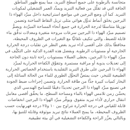
متجانسة بالرطوبة على جميع أسطح التبريد، مما يمنع ظهور المناطق
الجافة التي قد تقلِّل من فعالية التبريد ويمدِّد العمر التشغيلي لمكونات
التبريد. كما أن وضع البرجين في مواضع استراتيجية داخل مبرِّد الهواء ذا
البرجين يخلق أنماط تدوُّل هوائي مثلى تزيل النقاط الساخنة وتضمن
توزيعًا متناسقًا لدرجة الحرارة في جميع أنحاء المساحة المبرَّدة. ويضمُّ
تصميم مبرِّد الهواء ذا البرجين سرعات مروحة متغيرة ومعدلات تدفُّق ماء
قابلة للضبط، والتي تتكيف تلقائيًّا مع التغيرات في الظروف المحيطة،
محافظًا بذلك على أقصى أداء تبريد بغض النظر عن تقلبات درجة الحرارة
الخارجية أو مستويات الرطوبة. وبفضل هذه القدرة الذكية على التكيُّف في
مبرِّد الهواء ذا البرجين، يحظى العملاء بمستويات راحة ثابتة دون الحاجة
إلى تعديلات يدوية أو مراقبة مستمرة. وتتفوَّق الكفاءة الحرارية لمبرِّد
الهواء ذا البرجين على طرق التبريد التقليدية باستخدام الخصائص الحرارية
الطبيعية للتبخر، حيث يمتصُّ التحوُّل الطوري للماء من الحالة السائلة إلى
البخار كميات كبيرة جدًّا من طاقة الحرارة. وتضمن إجراءات ضبط الجودة
في تصنيع مبرِّد الهواء ذا البرجين تحديدًا دقيقًا للتسامح الهندسي الذي
يحسِّن زمن تلامس الهواء بالماء ومساحة السطح، ما يحقِّق أقصى معامل
انتقال حراري لأداء تبريد متفوق. ويوفِّر مبرِّد الهواء ذا البرجين انخفاضات
قابلة للقياس في درجة الحرارة تتراوح بين ١٠ و٢٥ درجة فهرنهايت حسب
الظروف المحيطة، ما يمنح العملاء نتائج تبريد موثوقة وقابلة للتنبؤ بها،
وبالتالي يعزِّز الراحة والكفاءة التشغيلية في أي بيئة تطبيقية.