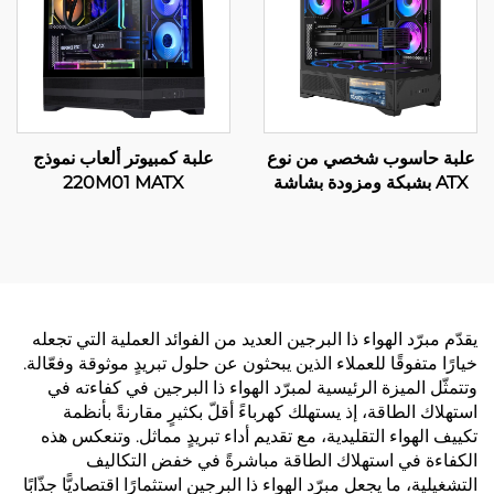
علبة حاسوب شخصي من نوع
علبة كمبيوتر ألعاب نموذج
ATX بشبكة ومزودة بشاشة
220M01 MATX
LCD، الموديل 220A09
يقدّم مبرّد الهواء ذا البرجين العديد من الفوائد العملية التي تجعله
خيارًا متفوقًا للعملاء الذين يبحثون عن حلول تبريدٍ موثوقة وفعّالة.
وتتمثّل الميزة الرئيسية لمبرّد الهواء ذا البرجين في كفاءته في
استهلاك الطاقة، إذ يستهلك كهرباءً أقلّ بكثيرٍ مقارنةً بأنظمة
تكييف الهواء التقليدية، مع تقديم أداء تبريدٍ مماثل. وتنعكس هذه
الكفاءة في استهلاك الطاقة مباشرةً في خفض التكاليف
التشغيلية، ما يجعل مبرّد الهواء ذا البرجين استثمارًا اقتصاديًّا جذّابًا