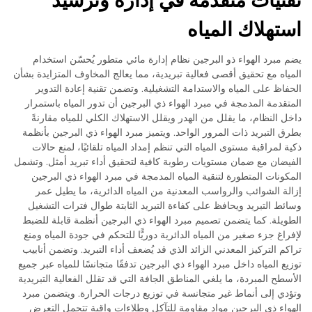
استهلاك المياه
يضم مبرد الهواء ذو البرجين نظام إدارة مائي متطور يُحسّن استخدام
المياه مع تحقيق أقصى فعالية تبريدية، مما يعالج المخاوف المتزايدة بشأن
الحفاظ على المياه والاستدامة التشغيلية. وتضمن تقنية إعادة التدوير
المتقدمة المدمجة في مبرد الهواء ذي البرجين أن تدور المياه باستمرار
داخل النظام، ما يقلل من الهدر ويقلل الاستهلاك الكلي للمياه مقارنةً
بطرق التبريد ذات المرور الواحد. ويتميز مبرد الهواء ذي البرجين بأنظمة
ذكية لمراقبة مستوى المياه التي تنظم إمداد المياه تلقائيًا، لمنع حالات
الفيضان مع ضمان مستويات رطوبة كافية لتحقيق أداء تبريد أمثل. وتشمل
المكونات المتطورة لتنقية المياه المدمجة في مبرد الهواء ذي البرجين
إزالة الشوائب والرواسب المعدنية من المياه الدائرية، ما يطيل عمر
وسائط التبريد ويحافظ على كفاءة التبريد الثابتة طوال فترات التشغيل
الطويلة. كما يتضمن تصميم مبرد الهواء ذي البرجين أنظمة قابلة للضبط
لإفراغ جزء صغير من المياه الدائرية دوريًّا للتحكم في جودة المياه ومنع
تراكم التركيز المعدني الزائد الذي قد يُضعف أداء التبريد. وتضمن أنابيب
توزيع المياه داخل مبرد الهواء ذي البرجين تدفقًا متجانسًا للمياه عبر جميع
الأسطح المبردة، ما يلغي المناطق الجافة التي قد تقلل الفعالية التبريدية
وتؤدي إلى أنماط غير متجانسة في توزيع درجات الحرارة. ويتضمن مبرد
الهواء ذي البرجين مواد مقاومة للتآكل وطلاءات واقية تتحمل التعرض