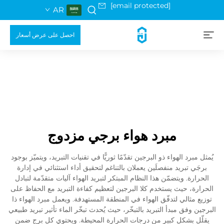
[email protected]
AR
احصل على عرض أسعار
مبرد هواء برجي مزدوج
يُمثل مبرد الهواء ذو البرجين تقدّمًا ثوريًّا في تقنيات التبريد، ويتميّز بوجود
برجَي تبريد منفصلَين يعملان بالتناغم لتحقيق أداء استثنائي في إدارة
الحرارة. ويتضمّن هذا النظام المبتكر لتبريد الهواء آليات متقدّمة لتبادل
الحرارة، حيث يستخدم كلا البرجين لتعظيم كفاءة التبريد مع الحفاظ على
توزيع مثالي لتدفّق الهواء في المنطقة المستهدفة. ويعمل مبرد الهواء ذا
البرجين وفق مبدأ التبريد بالتبخّر، حيث يُحدث تبخّر الماء تأثير تبريد طبيعي
يقلّل بشكلٍ كبيرٍ من درجات الحرارة المحيطة. ويحتوي كل برجٍ ضمن