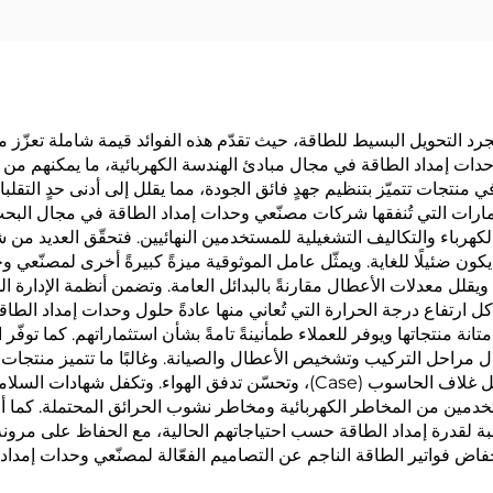
 مصنّعي وحدات إمداد الطاقة (PSU) بكثيرٍ مجرد التحويل البسيط للطاقة، حيث تقدّم هذه الفوائد 
ات إمداد الطاقة في مجال مبادئ الهندسة الكهربائية، ما يمكنهم من ت
 منتجات تتميّز بتنظيم جهدٍ فائق الجودة، مما يقلل إلى أدنى حدٍ التقل
ثمارات التي تُنفقها شركات مصنّعي وحدات إمداد الطاقة في مجال البح
هرباء والتكاليف التشغيلية للمستخدمين النهائيين. فتحقّق العديد م
طاقة يكون ضئيلًا للغاية. ويمثّل عامل الموثوقية ميزةً كبيرةً أخرى لمصن
قلل معدلات الأعطال مقارنةً بالبدائل العامة. وتضمن أنظمة الإدارة ال
رتفاع درجة الحرارة التي تُعاني منها عادةً حلول وحدات إمداد الطاقة ا
انة منتجاتها ويوفر للعملاء طمأنينةً تامةً بشأن استثماراتهم. كما توفّر
ال مراحل التركيب وتشخيص الأعطال والصيانة. وغالبًا ما تتميز منتجات
(Modular) تسهّل إدارة الكابلات، وتقلل من الفوضى داخل غلاف الحاسوب (Case)، 
مستخدمين من المخاطر الكهربائية ومخاطر نشوب الحرائق المحتملة. كما 
بة لقدرة إمداد الطاقة حسب احتياجاتهم الحالية، مع الحفاظ على مرونة ال
فاض فواتير الطاقة الناجم عن التصاميم الفعّالة لمصنّعي وحدات إمداد 