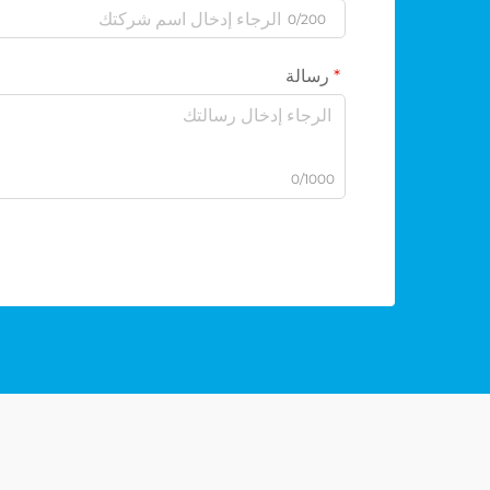
0/200
رسالة
0/1000