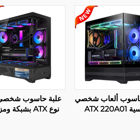
حاسوب ألعاب شخصي
علبة حاسوب شخصي
ATX 220A0
نوع ATX بشبكة و
بشاشة LCD، ا
220A09