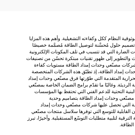
قيمة شاملة تعزّز موثوقية النظام ككل وكفاءته التشغيلية. وأهم هذه المزايا
صميم حلول مُحسَّنة لتوصيل الطاقة مُصمَّمة خصيصًا
بات الضارة التي قد تتسبب في تلف المكونات الإلكترونية
ث والتطوير إلى ظهور تقنيات مبتكرة تحسّن من تصنيفات
ن شركات مصنّعي وحدات إمداد الطاقة مستويات كفاءة
ّعي وحدات إمداد الطاقة، إذ تطبّق هذه الشركات المتخصصة
حرارية المتقدمة التي طوّرتها فرق مصنّعي وحدات إمداد
لرديئة. وغالبًا ما تقدّم برامج الضمان الخاصة بمصنّعي
 البنية التحتية للدعم الفني التي تحتفظ بها المؤسسات
 مصنّعي وحدات إمداد الطاقة بتصاميم وحدية
وتحسّن تدفق الهواء. وتكفل شهادات السلامة التي تحصل عليها شركات مصنّعي وحدات إمداد
أن القابلية للتوسع التي توفرها سلاسل منتجات مصنّعي
ترقية لتلبية متطلبات التوسّع المستقبلية. وأخيرًا، تبرز
الطاقة.