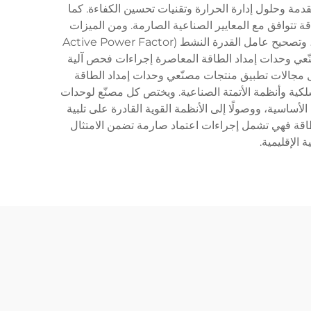
دمة وحلول إدارة الحرارة وتقنيات تحسين الكفاءة. كما
قة تتوافق مع المعايير الصناعية الصارمة. ومن الميزات
التقنية التي تطبّقها شركات مصنّعي وحدات إمداد الطاقة الرائدة: أنظمة الكابلات القابلة للتعديل (Modular Cable Systems)، وتصحيح عامل القدرة النشط (Active Power Factor
 مصنّعي وحدات إمداد الطاقة المعاصرة إجراءات فحص آلية
شمل مجالات تطبيق منتجات مصنّعي وحدات إمداد الطاقة
اسلكية وأنظمة الأتمتة الصناعية. ويختص كل مصنّع لوحدات
ساسية، ووصولًا إلى الأنظمة القوية القادرة على تلبية
طاقة فهي تشمل إجراءات اعتماد صارمة تضمن الامتثال