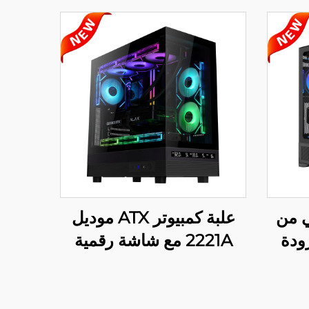
 من
علبة كمبيوتر ATX موديل
مزودة
2221A مع شاشة رقمية
لموديل
عرض