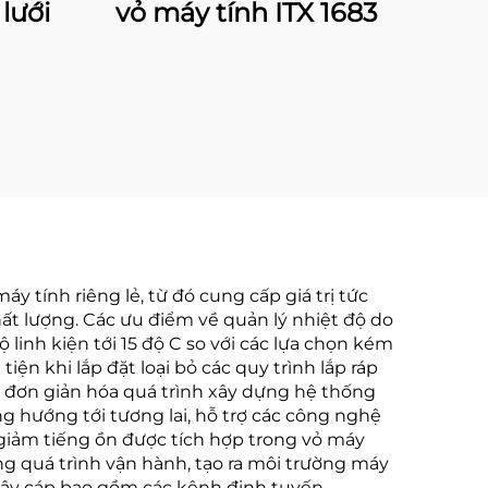
lưới
vỏ máy tính ITX 1683
y tính riêng lẻ, từ đó cung cấp giá trị tức
ất lượng. Các ưu điểm về quản lý nhiệt độ do
linh kiện tới 15 độ C so với các lựa chọn kém
iện khi lắp đặt loại bỏ các quy trình lắp ráp
 đơn giản hóa quá trình xây dựng hệ thống
 hướng tới tương lai, hỗ trợ các công nghệ
 giảm tiếng ồn được tích hợp trong vỏ máy
g quá trình vận hành, tạo ra môi trường máy
dây cáp bao gồm các kênh định tuyến