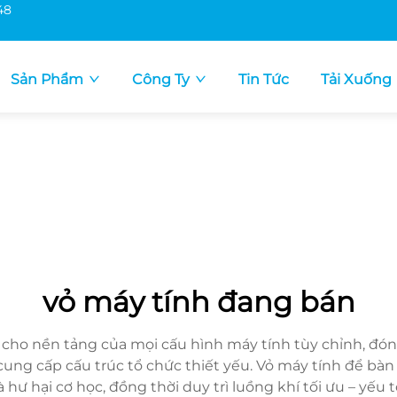
48
Sản Phẩm
Công Ty
Tin Tức
Tải Xuống
vỏ máy tính đang bán
cho nền tảng của mọi cấu hình máy tính tùy chỉnh, đón
i cung cấp cấu trúc tổ chức thiết yếu. Vỏ máy tính để 
 hư hại cơ học, đồng thời duy trì luồng khí tối ưu – yếu 