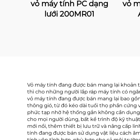
vỏ máy tính PC dạng
vỏ m
lưới 200MR01
Vỏ máy tính đang được bán mang lại khoản tiết
thì cho những người lắp ráp máy tính có ngâ
vỏ máy tính đang được bán mang lại bao gồm c
thông gió, từ đó kéo dài tuổi thọ phần cứng v
phức tạp nhờ hệ thống gắn không cần dụng c
cho mọi người dùng, bất kể trình độ kỹ thuậ
mới nổi, thêm thiết bị lưu trữ và nâng cấp l
tính đang được bán sử dụng vật liệu cách âm
tính yên tĩnh hơn, phù hợp cho cả môi trườ