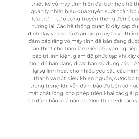
thiết kế vỏ máy tính hiện đại tích hợp hệ th
quản lý nhiệt hiệu quả xuyên suốt toàn bộ
lưu trữ — từ ổ cứng truyền thống đến ổ cứ
tương lai. Các hệ thống quản lý dây cáp đ
định dây và các lối đi ẩn giúp duy trì vẻ th
đảm bảo rằng vỏ máy tính để bàn đang được 
cần thiết cho trạm làm việc chuyên nghiệp 
bảo trì linh kiện, giảm độ phức tạp khi x
tính để bàn đang được bán sử dụng các hệ 
lại sự linh hoạt cho nhiều yêu cầu cấu hì
thanh và nút điều khiển nguồn, được bố t
trong trong khi vẫn đảm bảo độ bền cơ học 
mát chất lỏng, cho phép triển khai các giải
bộ đảm bảo khả năng tương thích với các car