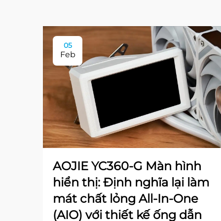
05
Feb
AOJIE YC360-G Màn hình
hiển thị: Định nghĩa lại làm
mát chất lỏng All-In-One
(AIO) với thiết kế ống dẫn