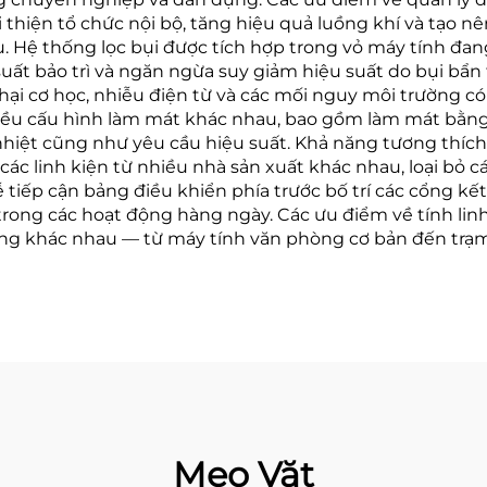
i thiện tổ chức nội bộ, tăng hiệu quả luồng khí và tạo 
 ưu. Hệ thống lọc bụi được tích hợp trong vỏ máy tính đ
uất bảo trì và ngăn ngừa suy giảm hiệu suất do bụi bẩn tí
ư hại cơ học, nhiễu điện từ và các mối nguy môi trường 
iều cấu hình làm mát khác nhau, bao gồm làm mát bằng
nhiệt cũng như yêu cầu hiệu suất. Khả năng tương thích 
ác linh kiện từ nhiều nhà sản xuất khác nhau, loại bỏ cá
ễ tiếp cận bảng điều khiển phía trước bố trí các cổng kế
trong các hoạt động hàng ngày. Các ưu điểm về tính lin
ng khác nhau — từ máy tính văn phòng cơ bản đến trạm
Mẹo Vặt