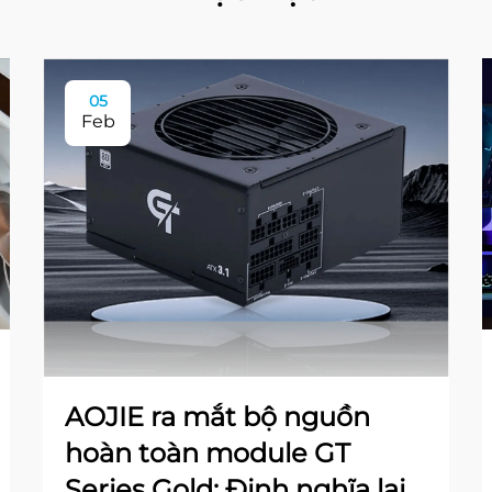
05
Feb
AOJIE ra mắt bộ nguồn
hoàn toàn module GT
Series Gold: Định nghĩa lại