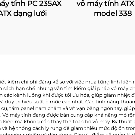
áy tính PC 235AX
vỏ máy tính ATX 
ATX dạng lưới
model 338
 kiệm chi phí đáng kể so với việc mua từng linh kiện má
n sách hạn chế nhưng vẫn tìm kiếm giải pháp vỏ máy ch
ác kênh luồng khí được tối ưu hóa, giúp giảm nhiệt độ 
à duy trì hiệu suất ở mức cao nhất. Các tính năng thuận t
ụ, tấm panel nam châm và vít vặn bằng ngón tay, giúp
t. Vỏ máy tính đang được bán cung cấp khả năng mở rộng
inh kiện mà không cần thay thế toàn bộ vỏ máy. Kỹ thuật
 và hệ thống cách ly rung để giảm thiểu mức độ ồn tron
ng chuyên nghiệp và dân dụng. Các ưu điểm về quản lý 