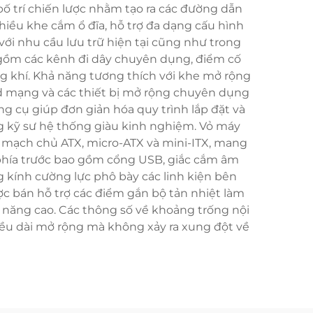
c bố trí chiến lược nhằm tạo ra các đường dẫn
iều khe cắm ổ đĩa, hỗ trợ đa dạng cấu hình
ới nhu cầu lưu trữ hiện tại cũng như trong
o gồm các kênh đi dây chuyên dụng, điểm cố
ồng khí. Khả năng tương thích với khe mở rộng
rd mạng và các thiết bị mở rộng chuyên dụng
g cụ giúp đơn giản hóa quy trình lắp đặt và
ng kỹ sư hệ thống giàu kinh nghiệm. Vỏ máy
 mạch chủ ATX, micro-ATX và mini-ITX, mang
n phía trước bao gồm cổng USB, giắc cắm âm
 kính cường lực phô bày các linh kiện bên
ợc bán hỗ trợ các điểm gắn bộ tản nhiệt làm
u năng cao. Các thông số về khoảng trống nội
hiều dài mở rộng mà không xảy ra xung đột về