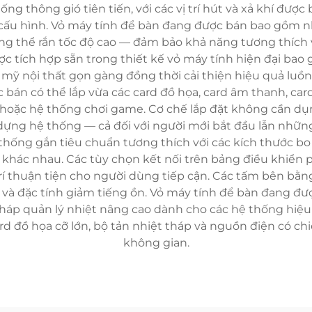
ống thông gió tiên tiến, với các vị trí hút và xả khí đượ
 cấu hình. Vỏ máy tính để bàn đang được bán bao gồm nh
ng thể rắn tốc độ cao — đảm bảo khả năng tương thích v
ược tích hợp sẵn trong thiết kế vỏ máy tính hiện đại ba
ẩm mỹ nội thất gọn gàng đồng thời cải thiện hiệu quả lu
bán có thể lắp vừa các card đồ họa, card âm thanh, ca
hoặc hệ thống chơi game. Cơ chế lắp đặt không cần dụn
ây dựng hệ thống — cả đối với người mới bắt đầu lẫn nhữ
thống gắn tiêu chuẩn tương thích với các kích thước bo
nh khác nhau. Các tùy chọn kết nối trên bảng điều khiể
rí thuận tiện cho người dùng tiếp cận. Các tấm bên bằng
và đặc tính giảm tiếng ồn. Vỏ máy tính để bàn đang đư
 pháp quản lý nhiệt nâng cao dành cho các hệ thống hiệ
d đồ họa cỡ lớn, bộ tản nhiệt tháp và nguồn điện có c
không gian.