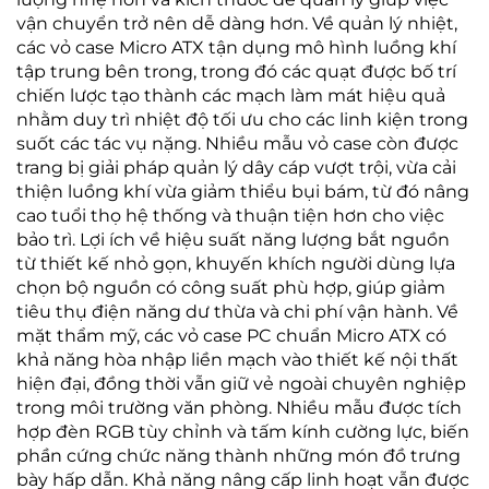
vận chuyển trở nên dễ dàng hơn. Về quản lý nhiệt,
các vỏ case Micro ATX tận dụng mô hình luồng khí
tập trung bên trong, trong đó các quạt được bố trí
chiến lược tạo thành các mạch làm mát hiệu quả
nhằm duy trì nhiệt độ tối ưu cho các linh kiện trong
suốt các tác vụ nặng. Nhiều mẫu vỏ case còn được
trang bị giải pháp quản lý dây cáp vượt trội, vừa cải
thiện luồng khí vừa giảm thiểu bụi bám, từ đó nâng
cao tuổi thọ hệ thống và thuận tiện hơn cho việc
bảo trì. Lợi ích về hiệu suất năng lượng bắt nguồn
từ thiết kế nhỏ gọn, khuyến khích người dùng lựa
chọn bộ nguồn có công suất phù hợp, giúp giảm
tiêu thụ điện năng dư thừa và chi phí vận hành. Về
mặt thẩm mỹ, các vỏ case PC chuẩn Micro ATX có
khả năng hòa nhập liền mạch vào thiết kế nội thất
hiện đại, đồng thời vẫn giữ vẻ ngoài chuyên nghiệp
trong môi trường văn phòng. Nhiều mẫu được tích
hợp đèn RGB tùy chỉnh và tấm kính cường lực, biến
phần cứng chức năng thành những món đồ trưng
bày hấp dẫn. Khả năng nâng cấp linh hoạt vẫn được