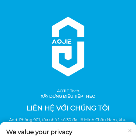
AOJlE Tech
XÂY DỰNG ĐIỀU TIẾP THEO
LIÊN HỆ VỚI CHÚNG TÔI
Add: Phòng 901, tòa nhà 1, số 30 đại lộ Minh Châu Nam, khu
công nghiệp Minh Châu, quận Quế Hương, Quảng Châu,
We value your privacy
Trung Quốc