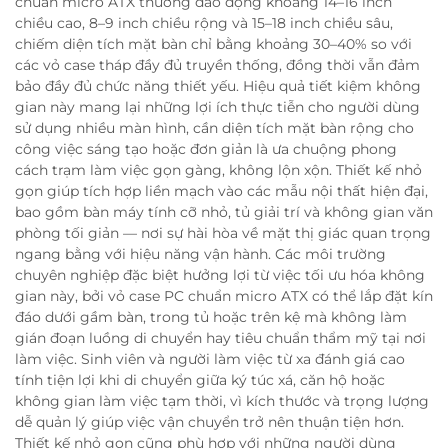
chuẩn micro ATX thường dao động khoảng 14–16 inch
chiều cao, 8–9 inch chiều rộng và 15–18 inch chiều sâu,
chiếm diện tích mặt bàn chỉ bằng khoảng 30–40% so với
các vỏ case tháp đầy đủ truyền thống, đồng thời vẫn đảm
bảo đầy đủ chức năng thiết yếu. Hiệu quả tiết kiệm không
gian này mang lại những lợi ích thực tiễn cho người dùng
sử dụng nhiều màn hình, cần diện tích mặt bàn rộng cho
công việc sáng tạo hoặc đơn giản là ưa chuộng phong
cách trạm làm việc gọn gàng, không lộn xộn. Thiết kế nhỏ
gọn giúp tích hợp liền mạch vào các mẫu nội thất hiện đại,
bao gồm bàn máy tính cỡ nhỏ, tủ giải trí và không gian văn
phòng tối giản — nơi sự hài hòa về mặt thị giác quan trọng
ngang bằng với hiệu năng vận hành. Các môi trường
chuyên nghiệp đặc biệt hưởng lợi từ việc tối ưu hóa không
gian này, bởi vỏ case PC chuẩn micro ATX có thể lắp đặt kín
đáo dưới gầm bàn, trong tủ hoặc trên kệ mà không làm
gián đoạn luồng di chuyển hay tiêu chuẩn thẩm mỹ tại nơi
làm việc. Sinh viên và người làm việc từ xa đánh giá cao
tính tiện lợi khi di chuyển giữa ký túc xá, căn hộ hoặc
không gian làm việc tạm thời, vì kích thước và trọng lượng
dễ quản lý giúp việc vận chuyển trở nên thuận tiện hơn.
Thiết kế nhỏ gọn cũng phù hợp với những người dùng