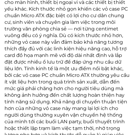
cho màn hình, thiết bị ngoại vi và các thiết bị thiết
yếu khác. Kích thước nhỏ gọn khiến các vỏ case PC
chuẩn Micro ATX đặc biệt có lợi cho cư dân chung
cư, sinh viên và chuyên gia làm việc trong môi
trường văn phòng chia sẻ — nơi từng centimet
vuông đều có ý nghĩa. Dù có kích thước nhỏ hơn,
những vỏ case này vẫn đảm bảo khả năng tương
thích đầy đủ với các linh kiện hiệu năng cao, hỗ trợ
card đồ họa mạnh mẽ với độ dài nhất định và lắp
đặt được nhiều ổ lưu trữ để đáp ứng nhu cầu dữ
liệu lớn. Tính kinh tế là một ưu điểm nổi bật khác,
bởi các vỏ case PC chuẩn Micro ATX thường yêu cầu
ít vật liệu hơn trong quá trình sản xuất, dẫn đến
mức giá phải chăng hơn cho người tiêu dùng mà
không ảnh hưởng đến chất lượng hoàn thiện hay
tính năng sử dụng. Khả năng di chuyển thuận tiện
hơn của những vỏ case này mang lại lợi ích cho
người dùng thường xuyên vận chuyển hệ thống
của mình tới các buổi LAN party, buổi thuyết trình
hoặc thiết lập trạm làm việc tạm thời, nhờ trọng
lượng nhẹ hơn và kích thước dễ quản lý giúp việc