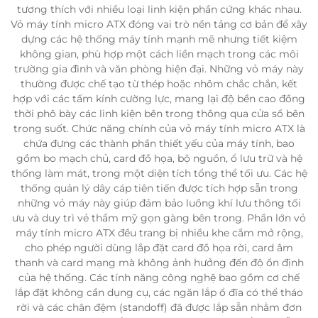
tương thích với nhiều loại linh kiện phần cứng khác nhau.
Vỏ máy tính micro ATX đóng vai trò nền tảng cơ bản để xây
dựng các hệ thống máy tính mạnh mẽ nhưng tiết kiệm
không gian, phù hợp một cách liền mạch trong các môi
trường gia đình và văn phòng hiện đại. Những vỏ máy này
thường được chế tạo từ thép hoặc nhôm chắc chắn, kết
hợp với các tấm kính cường lực, mang lại độ bền cao đồng
thời phô bày các linh kiện bên trong thông qua cửa sổ bên
trong suốt. Chức năng chính của vỏ máy tính micro ATX là
chứa đựng các thành phần thiết yếu của máy tính, bao
gồm bo mạch chủ, card đồ họa, bộ nguồn, ổ lưu trữ và hệ
thống làm mát, trong một diện tích tổng thể tối ưu. Các hệ
thống quản lý dây cáp tiên tiến được tích hợp sẵn trong
những vỏ máy này giúp đảm bảo luồng khí lưu thông tối
ưu và duy trì vẻ thẩm mỹ gọn gàng bên trong. Phần lớn vỏ
máy tính micro ATX đều trang bị nhiều khe cắm mở rộng,
cho phép người dùng lắp đặt card đồ họa rời, card âm
thanh và card mạng mà không ảnh hưởng đến độ ổn định
của hệ thống. Các tính năng công nghệ bao gồm cơ chế
lắp đặt không cần dụng cụ, các ngăn lắp ổ đĩa có thể tháo
rời và các chân đệm (standoff) đã được lắp sẵn nhằm đơn