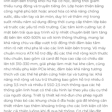
linh kiện bên trong khỏi hư hại cơ học, đồng thời giảm
thiểu rung động và truyền tiếng ồn. Lớp hoàn thiện bằng
công nghệ phủ bột hoặc anod hóa có khả năng chống
xước, dấu vân tay và ăn mòn, duy trì vẻ thẩm mỹ trong
suốt nhiều năm sử dụng đồng thời cung cấp thêm lớp bảo
vệ trước các yếu tố môi trường. Các tấm kính cường lực ở
mặt bên trải qua quy trình xử lý nhiệt chuyên biệt làm tăng
độ bền lên 400–500% so với kính thông thường, mang lại
khả năng chịu va đập vượt trội đồng thời đảm bảo tầm
nhìn rõ nét như pha lê vào các linh kiện bên trong. Vỏ máy
chuẩn micro ATX hỗ trợ đầy đủ các thẻ mở rộng kích thước
tiêu chuẩn, bao gồm cả card đồ họa cao cấp có chiều dài
lên tới 310–330 mm, giải pháp làm mát hai khe cắm, cũng
như nhiều phụ kiện PCIe khác, đảm bảo khả năng tương
thích với các thế hệ phần cứng hiện tại và tương lai. Khả
năng mở rộng về lưu trữ thường bao gồm hỗ trợ nhiều ổ
cứng 3,5 inch và nhiều ổ SSD 2,5 inch thông qua các hệ
thống gắn linh hoạt có thể cấu hình lại theo yêu cầu cụ thể
của người dùng. Triết lý thiết kế mô-đun cho phép người
dùng tháo bỏ các khung chứa ổ đĩa hoặc giá đỡ không cần
thiết nhằm tạo thêm khoảng trống cho các linh kiện cỡ lớn
hoặc cải thiện luồng khí đi qua hệ thống. Cơ chế lắp đặt