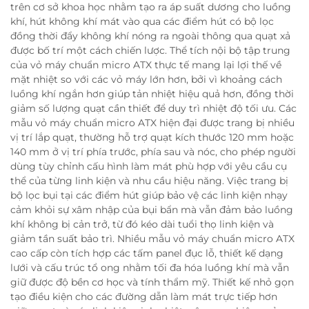
trên cơ sở khoa học nhằm tạo ra áp suất dương cho luồng
khí, hút không khí mát vào qua các điểm hút có bộ lọc
đồng thời đẩy không khí nóng ra ngoài thông qua quạt xả
được bố trí một cách chiến lược. Thể tích nội bộ tập trung
của vỏ máy chuẩn micro ATX thực tế mang lại lợi thế về
mặt nhiệt so với các vỏ máy lớn hơn, bởi vì khoảng cách
luồng khí ngắn hơn giúp tản nhiệt hiệu quả hơn, đồng thời
giảm số lượng quạt cần thiết để duy trì nhiệt độ tối ưu. Các
mẫu vỏ máy chuẩn micro ATX hiện đại được trang bị nhiều
vị trí lắp quạt, thường hỗ trợ quạt kích thước 120 mm hoặc
140 mm ở vị trí phía trước, phía sau và nóc, cho phép người
dùng tùy chỉnh cấu hình làm mát phù hợp với yêu cầu cụ
thể của từng linh kiện và nhu cầu hiệu năng. Việc trang bị
bộ lọc bụi tại các điểm hút giúp bảo vệ các linh kiện nhạy
cảm khỏi sự xâm nhập của bụi bẩn mà vẫn đảm bảo luồng
khí không bị cản trở, từ đó kéo dài tuổi thọ linh kiện và
giảm tần suất bảo trì. Nhiều mẫu vỏ máy chuẩn micro ATX
cao cấp còn tích hợp các tấm panel đục lỗ, thiết kế dạng
lưới và cấu trúc tổ ong nhằm tối đa hóa luồng khí mà vẫn
giữ được độ bền cơ học và tính thẩm mỹ. Thiết kế nhỏ gọn
tạo điều kiện cho các đường dẫn làm mát trực tiếp hơn