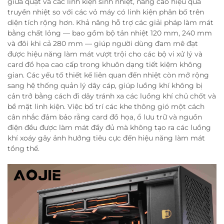
giữa quạt và các linh kiện sinh nhiệt, nâng cao hiệu quả
truyền nhiệt so với các vỏ máy có linh kiện phân bố trên
diện tích rộng hơn. Khả năng hỗ trợ các giải pháp làm mát
bằng chất lỏng — bao gồm bộ tản nhiệt 120 mm, 240 mm
và đôi khi cả 280 mm — giúp người dùng đam mê đạt
được hiệu năng làm mát vượt trội cho các bộ vi xử lý và
card đồ họa cao cấp trong khuôn dạng tiết kiệm không
gian. Các yếu tố thiết kế liên quan đến nhiệt còn mở rộng
sang hệ thống quản lý dây cáp, giúp luồng khí không bị
cản trở bằng cách đi dây tránh xa các luồng khí chủ chốt và
bề mặt linh kiện. Việc bố trí các khe thông gió một cách
cân nhắc đảm bảo rằng card đồ họa, ổ lưu trữ và nguồn
điện đều được làm mát đầy đủ mà không tạo ra các luồng
khí xoáy gây ảnh hưởng tiêu cực đến hiệu năng làm mát
tổng thể.