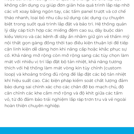
không cần dụng cụ giúp đơn giản hóa quá trình lắp ráp nhờ
các vít xoay bằng ngón tay, các tấm panel trượt và cơ chế
tháo nhanh, loại bỏ nhu cầu sử dụng các dụng cụ chuyên
biệt trong suốt quá trình lắp đặt và bảo trì. Hệ thống quản
lý dây cáp tích hợp các miếng đệm cao su, dây buộc dán
kiểu Velcro và các kênh đi dây ẩn nhằm giữ gìn vẻ thẩm mỹ
nội thất gọn gàng đồng thời tạo điều kiện thuận lợi để tiếp
cận linh kiện dễ dàng hơn khi nâng cấp hoặc khắc phục sự
cố. Khả năng mở rộng còn mở rộng sang các tùy chọn làm
mát với nhiều vị trí lắp đặt bộ tản nhiệt, khả năng tương
thích với hệ thống làm mát vòng kín tùy chỉnh (custom
loop) và khoảng trống đủ rộng để lắp đặt các bộ tản nhiệt
khí hiệu suất cao. Các biện pháp kiểm soát chất lượng đảm
bảo dung sai chính xác cho các chân đỡ bo mạch chủ, độ
căn chỉnh các khe cắm mở rộng và độ khít giữa các tấm
vỏ, từ đó đảm bảo trải nghiệm lắp ráp trơn tru và vẻ ngoài
hoàn thiện chuyên nghiệp.