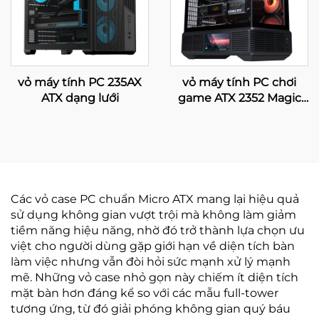
vỏ máy tính PC 235AX
vỏ máy tính PC chơi
ATX dạng lưới
game ATX 2352 Magic
với màn hình LCD
Các vỏ case PC chuẩn Micro ATX mang lại hiệu quả
sử dụng không gian vượt trội mà không làm giảm
tiềm năng hiệu năng, nhờ đó trở thành lựa chọn ưu
việt cho người dùng gặp giới hạn về diện tích bàn
làm việc nhưng vẫn đòi hỏi sức mạnh xử lý mạnh
mẽ. Những vỏ case nhỏ gọn này chiếm ít diện tích
mặt bàn hơn đáng kể so với các mẫu full-tower
tương ứng, từ đó giải phóng không gian quý báu