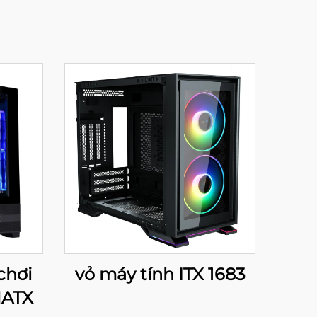
chơi
vỏ máy tính ITX 1683
MATX