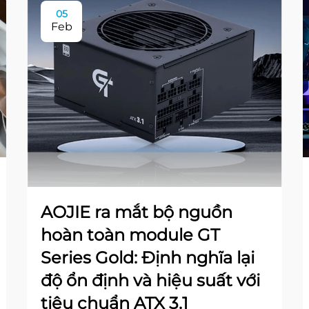
05
Feb
AOJIE ra mắt bộ nguồn
hoàn toàn module GT
Series Gold: Định nghĩa lại
độ ổn định và hiệu suất với
tiêu chuẩn ATX 3.1