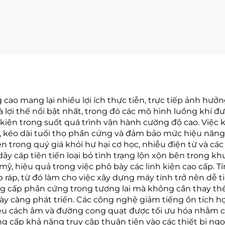
LCD
cao mang lại nhiều lợi ích thực tiễn, trực tiếp ảnh hưởn
 lợi thế nổi bật nhất, trong đó các mô hình luồng khí đượ
nh kiện trong suốt quá trình vận hành cường độ cao. Việ
), kéo dài tuổi thọ phần cứng và đảm bảo mức hiệu năng 
ên trong quý giá khỏi hư hại cơ học, nhiễu điện từ và c
dây cáp tiên tiến loại bỏ tình trạng lộn xộn bên trong k
ỹ, hiệu quả trong việc phô bày các linh kiện cao cấp. 
p ráp, từ đó làm cho việc xây dựng máy tính trở nên dễ t
 cấp phần cứng trong tương lai mà không cần thay thế
y càng phát triển. Các công nghệ giảm tiếng ồn tích hợ
iệu cách âm và đường cong quạt được tối ưu hóa nhằm c
g cấp khả năng truy cập thuận tiện vào các thiết bị ng