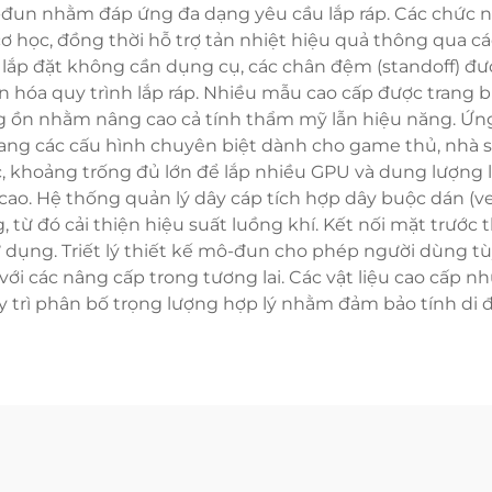
đun nhằm đáp ứng đa dạng yêu cầu lắp ráp. Các chức n
ơ học, đồng thời hỗ trợ tản nhiệt hiệu quả thông qua cá
p đặt không cần dụng cụ, các chân đệm (standoff) được 
 hóa quy trình lắp ráp. Nhiều mẫu cao cấp được trang 
ng ồn nhằm nâng cao cả tính thẩm mỹ lẫn hiệu năng. Ứn
sang các cấu hình chuyên biệt dành cho game thủ, nhà s
, khoảng trống đủ lớn để lắp nhiều GPU và dung lượng 
cao. Hệ thống quản lý dây cáp tích hợp dây buộc dán (v
ng, từ đó cải thiện hiệu suất luồng khí. Kết nối mặt trư
dụng. Triết lý thiết kế mô-đun cho phép người dùng tùy
ới các nâng cấp trong tương lai. Các vật liệu cao cấp n
y trì phân bố trọng lượng hợp lý nhằm đảm bảo tính di đ