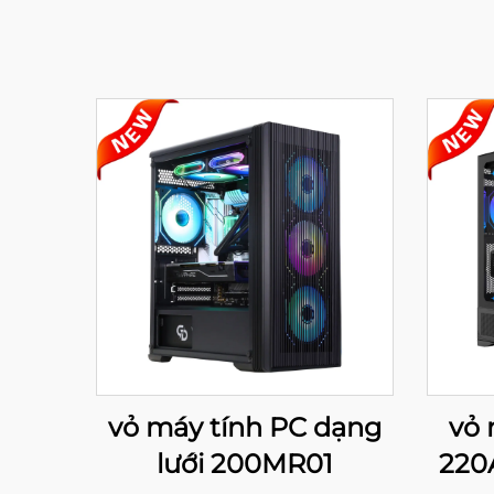
vỏ máy tính PC dạng
vỏ 
lưới 200MR01
220