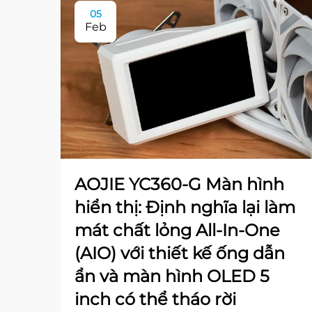
05
Feb
AOJIE YC360-G Màn hình
hiển thị: Định nghĩa lại làm
mát chất lỏng All-In-One
(AIO) với thiết kế ống dẫn
ẩn và màn hình OLED 5
inch có thể tháo rời