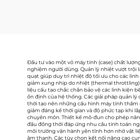
Đầu tư vào một vỏ máy tính (case) chất lượng 
nghiệm người dùng. Quản lý nhiệt vượt trội là
quạt giúp duy trì nhiệt độ tối ưu cho các li
giảm xung nhịp do nhiệt (thermal throttling
liệu cấu tạo chắc chắn bảo vệ các linh kiện b
ổn định của hệ thống. Các giải pháp quản lý 
thời tạo nên những cấu hình máy tính thẩm m
giảm đáng kể thời gian và độ phức tạp khi lắ
chuyên môn. Thiết kế mô-đun cho phép nâng
đầu đồng thời đáp ứng nhu cầu tính toán ngà
môi trường vận hành yên tĩnh hơn nhờ vật l
âm thanh. Các tùy chọn kết nối nâng cao cun