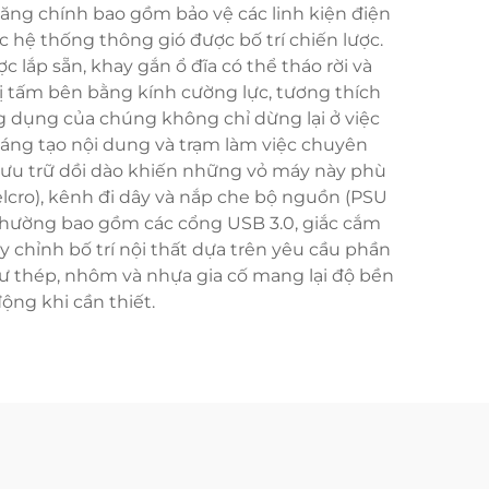
ăng chính bao gồm bảo vệ các linh kiện điện
c hệ thống thông gió được bố trí chiến lược.
lắp sẵn, khay gắn ổ đĩa có thể tháo rời và
bị tấm bên bằng kính cường lực, tương thích
g dụng của chúng không chỉ dừng lại ở việc
áng tạo nội dung và trạm làm việc chuyên
lưu trữ dồi dào khiến những vỏ máy này phù
elcro), kênh đi dây và nắp che bộ nguồn (PSU
ớc thường bao gồm các cổng USB 3.0, giắc cắm
 chỉnh bố trí nội thất dựa trên yêu cầu phần
hư thép, nhôm và nhựa gia cố mang lại độ bền
ộng khi cần thiết.