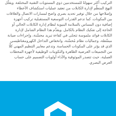
التركيب أكثر سهولةً للمستخدمين ذوي المستويات التقنية المختلفة. ويقلِّل
النهج المنظَّم لإدارة الكابلات من تعقيد عمليات استكشاف الأخطاء
وإصلاحها من خلال توفير تحديد بصري واضح لمسارات الاتصال والعلاقات
بين المكونات. كما تدعم القدرات التوسعية المستقبلية تركيب أجهزة
إضافية دون المساس بالسلامة البنيوية لنظام إدارة الكابلات الحالي أو
الحاجة إلى تفكيك النظام بالكامل. ويقدِّم هذا النظام الشامل لإدارة
الكابلات فوائد ملموسة تتجلى في كفاءة تبريد محسَّنة، وإجراءات صيانة
مبسَّطة، وجماليات نظام مُحسَّنة، وانخفاض التداخل الكهرومغناطيسي
الذي قد يؤثر على المكونات الحساسة. وتدعم معايير التنظيم المهني كلًّا
من التجميعات العرضية الظاهرة والتكوينات الوظيفية لأجهزة المحطات
العملية، حيث تتصدر الموثوقية والأداء أولويات التصميم على حساب
العرض البصري.