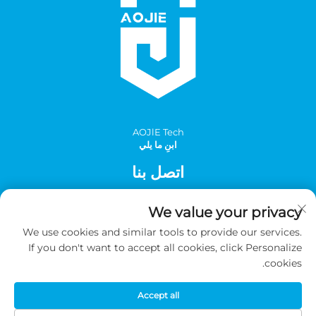
AOJlE Tech
ابنِ ما يلي
اتصل بنا
Add: الغرفة 901، المبنى 1، رقم 30 شارع مينغتشو الجنوبي، منطقة
We value your privacy
مينغتشو الصناعية، مقاطعة تونغهوا، قوانغتشو، الصين
We use cookies and similar tools to provide our services.
هاتف:
+86-2036031688 داخلي 8048
If you don't want to accept all cookies, click Personalize
البريد الإلكتروني:
[email protected]
cookies.
Accept all
حقوق الطبع والنشر © 2026 شركة قوانغتشو AOJIE للعلوم والتكنولوجيا