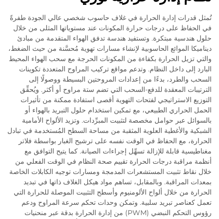
تُمثل قدرات إدارة الحرارة في غلاف حاسوب شخصي عالي الجودة طفرةً
في الحفاظ على درجات حرارة المكونات عند مستوياتها المثلى من خلال
حلول هندسية مبتكرة. وتستفيد هندسة تدفق الهواء المتقدمة من مبادئ
ديناميكا الموائع الحاسوبية لإنشاء مسارات تهوية مُحسَّنة من حيث الضغط،
والتي تزيل الحرارة بكفاءة من المكونات الحرجة مع سحب الهواء المحيط
البارد إلى داخل النظام. وتدعم مواقع تركيب المراوح المتعددة تكوينات
السحب والطرد، بدءًا من إعدادات المروحتين البسيطة ووصولًا إلى
الترتيبات المعقدة للدفع-السحب التي تضم ستة مراوح أو أكثر. ويُحقِّق
التوزيع الاستراتيجي لفتحات التهوية أقصى استفادة ممكنة من تأثيرات
الحمل الحراري الطبيعي، مع تمكين استخدام حلول التبريد بالهواء أو
بالسوائل عبر حوامل مخصصة لتثبيت المبرِّدات. وتزيد الألواح الأمامية
الشبكية والأغطية العلوية المثقبة من مساحة السطح المُستخدمة في تبادل
الحرارة، مع الحفاظ في الوقت نفسه على ترشيح الغبار بواسطة فلاتر
مغناطيسية قابلة للإزالة تسهِّل إجراءات الصيانة. كما يتيح التوافق مع
أنظمة مراقبة درجات الحرارة تقييم صحة النظام في الوقت الفعلي من
خلال نقاط تثبيت المستشعرات المدمجة ومسارات توجيه الكابلات الخاصة
بمعدات المراقبة. وبالمقابل، تساهم مواد هيكل الغلاف ذاتها في تبديد
الحرارة من خلال ألواح الألومنيوم وأسطح التثبيت الموصلة للحرارة التي
تعمل كعناصر تبريد سلبية. وتمكن وحدات تحكم سرعة المراوح ودعم
رؤوس التحكم النبضي (PWM) من إدارة الحرارة بدقة عبر منحنيات