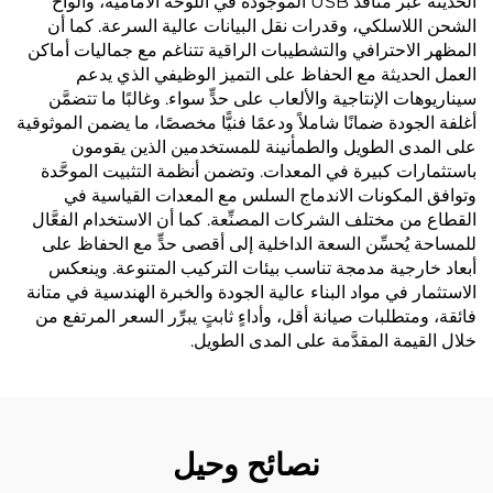
الحديثة عبر منافذ USB الموجودة في اللوحة الأمامية، وألواح
الشحن اللاسلكي، وقدرات نقل البيانات عالية السرعة. كما أن
المظهر الاحترافي والتشطيبات الراقية تتناغم مع جماليات أماكن
العمل الحديثة مع الحفاظ على التميز الوظيفي الذي يدعم
سيناريوهات الإنتاجية والألعاب على حدٍّ سواء. وغالبًا ما تتضمَّن
أغلفة الجودة ضمانًا شاملاً ودعمًا فنيًّا مخصصًا، ما يضمن الموثوقية
على المدى الطويل والطمأنينة للمستخدمين الذين يقومون
باستثمارات كبيرة في المعدات. وتضمن أنظمة التثبيت الموحَّدة
وتوافق المكونات الاندماج السلس مع المعدات القياسية في
القطاع من مختلف الشركات المصنِّعة. كما أن الاستخدام الفعَّال
للمساحة يُحسِّن السعة الداخلية إلى أقصى حدٍّ مع الحفاظ على
أبعاد خارجية مدمجة تناسب بيئات التركيب المتنوعة. وينعكس
الاستثمار في مواد البناء عالية الجودة والخبرة الهندسية في متانة
فائقة، ومتطلبات صيانة أقل، وأداءٍ ثابتٍ يبرِّر السعر المرتفع من
خلال القيمة المقدَّمة على المدى الطويل.
نصائح وحيل