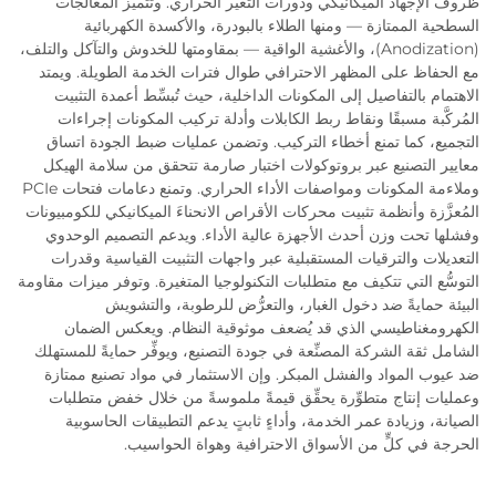
ظروف الإجهاد الميكانيكي ودورات التغير الحراري. وتتميَّز المعالجات
السطحية الممتازة — ومنها الطلاء بالبودرة، والأكسدة الكهربائية
(Anodization)، والأغشية الواقية — بمقاومتها للخدوش والتآكل والتلف،
مع الحفاظ على المظهر الاحترافي طوال فترات الخدمة الطويلة. ويمتد
الاهتمام بالتفاصيل إلى المكونات الداخلية، حيث تُبسِّط أعمدة التثبيت
المُركَّبة مسبقًا ونقاط ربط الكابلات وأدلة تركيب المكونات إجراءات
التجميع، كما تمنع أخطاء التركيب. وتضمن عمليات ضبط الجودة اتساق
معايير التصنيع عبر بروتوكولات اختبار صارمة تتحقق من سلامة الهيكل
وملاءمة المكونات ومواصفات الأداء الحراري. وتمنع دعامات فتحات PCIe
المُعزَّزة وأنظمة تثبيت محركات الأقراص الانحناءَ الميكانيكي للكومبيونات
وفشلها تحت وزن أحدث الأجهزة عالية الأداء. ويدعم التصميم الوحدوي
التعديلات والترقيات المستقبلية عبر واجهات التثبيت القياسية وقدرات
التوسُّع التي تتكيف مع متطلبات التكنولوجيا المتغيرة. وتوفر ميزات مقاومة
البيئة حمايةً ضد دخول الغبار، والتعرُّض للرطوبة، والتشويش
الكهرومغناطيسي الذي قد يُضعف موثوقية النظام. ويعكس الضمان
الشامل ثقة الشركة المصنِّعة في جودة التصنيع، ويوفِّر حمايةً للمستهلك
ضد عيوب المواد والفشل المبكر. وإن الاستثمار في مواد تصنيع ممتازة
وعمليات إنتاج متطوِّرة يحقِّق قيمةً ملموسةً من خلال خفض متطلبات
الصيانة، وزيادة عمر الخدمة، وأداءٍ ثابتٍ يدعم التطبيقات الحاسوبية
الحرجة في كلٍّ من الأسواق الاحترافية وهواة الحواسيب.