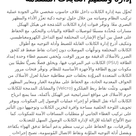
تُحوِّل بنية إدارة الكابلات داخل غلاف حاسوب شخصي عالي الجودة عملية
تركيب النظام وصيانته من خلال حلول توجيه ذكية تعزِّز الأداء والمظهر
البصري معًا. وتوفِّر قنوات إدارة الكابلات المُدمَجة في هيكل الهيكل
مسارات مُحدَّدة مسبقًا لتوصيلات الطاقة والبيانات والتحكم، مع الحفاظ
على فصلٍ بين أنواع الإشارات المختلفة لمنع التداخل الكهرومغناطيسي.
وتتكيف أذرع إدارة الكابلات القابلة للضبط وأدلة التوجيه مع أطوال
الكابلات المختلفة وتوجُّهات الموصلات دون إحداث نقاط ضغط قد تُلحق
الضرر بالأسلاك الدقيقة مع مرور الوقت. ويُخفي تصميم غطاء وحدة إمداد
الطاقة (PSU) الكابلات غير المرغوب فيها، ويخلق فصلًا بصريًّا نظيفًا بين
مكونات توزيع الطاقة والأجهزة الأساسية للنظام. وتوفِّر فتحات مرور
الكابلات المتعددة المزوَّدة بحلقات ختم مطاطية حمايةً لعزل الأسلاك من
الحواف المعدنية الحادة، مع الحفاظ على مقاومة الغبار ومعايير المظهر
المهني. وتثبِّت نقاط ربط الفيلكرو (Velcro) والمشابك المدمجة للكابلات
حزم الأسلاك في مواقع استراتيجية عبر الهيكل بأكمله، مما يمنع انزياح
الكابلات أثناء نقل النظام أو إجراء عمليات الوصول إلى المكونات. ويوفر
تجويف اللوحة الخلفية مساحة وافرة لتخزين الكابلات وتوجيهها دون التأثير
على تركيب الغطاء الجانبي أو متطلبات المسافات الآمنة للمكونات. كما
تتيح الألواح القابلة للإزالة لإدارة الكابلات الوصول السهل للتعديلات
والترقيات، مع الحفاظ على ترتيب منظم يدعم أنماط تدفق الهواء بكفاءة.
وبفضل أدلة التوجيه الملوَّنة ونقاط الاتصال المُوسومة، تصبح إجراءات