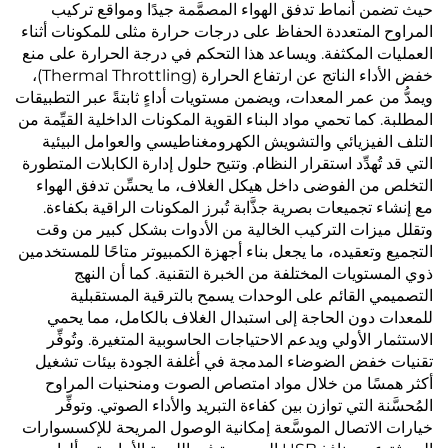
حيث تضمن أنماط تدفق الهواء المصمَّمة جيدًا ومواقع تركيب
المراوح المتعددة الحفاظ على درجات حرارة مثلى للمكونات أثناء
العمليات المكثفة. ويساعد هذا التحكم في درجة الحرارة على منع
خفض الأداء الناتج عن ارتفاع الحرارة (Thermal Throttling)،
ويمدُّ من عمر المعدات، ويضمن مستويات أداءٍ ثابتةً عبر التطبيقات
المطلبة. كما تحمي مواد البناء القوية المكونات الداخلية القيِّمة من
التلف الفيزيائي والتشويش الكهرومغناطيسي والعوامل البيئية
التي قد تُهدِّد استقرار النظام. وتتيح حلول إدارة الكابلات المتطورة
التخلص من الفوضى داخل هيكل الغلاف، ما يحسِّن تدفق الهواء
مع إنشاء تجميعات بصرية جذَّابة تُبرز المكونات الراقية بكفاءة.
وتقلل ميزات التركيب الخالية من الأدوات بشكل كبير من وقت
التجميع وتعقيده، ما يجعل بناء أجهزة الكمبيوتر متاحًا للمستخدمين
ذوي المستويات المختلفة من الخبرة التقنية. كما أن النهج
التصميمي القائم على الوحدات يسمح بالترقية المستقبلية
للمعدات دون الحاجة إلى استبدال الغلاف بالكامل، مما يحمي
الاستثمار الأولي ويدعم الاحتياجات الحاسوبية المتغيرة. وتُوفِّر
تقنيات خفض الضوضاء المدمجة في أغلفة الجودة بيئات تشغيل
أكثر همسًا من خلال مواد امتصاص الصوت ومنحنيات المراوح
المُحسَّنة التي توازن بين كفاءة التبريد والأداء الصوتي. وتوفِّر
خيارات الاتصال الموسَّعة إمكانية الوصول المريحة للإكسسوارات