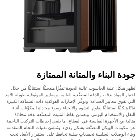
جودة البناء والمتانة الممتازة
يُظهر هيكل علبة الحاسوب عالية الجودة تميُّزًا هندسيًّا استثنائيًّا من خلال
اختيار المواد بدقة، والدقة المصنَّعية العالية، ومعايير الموثوقية طويلة الأمد
التي تفوق معايير الصناعة. وتوفِّر الإطارات الفولاذية ذات السماكة الكبيرة
ثباتًا هيكليًّا استثنائيًّا يقاوم التشوه والانحناء وسوء محاذاة المكوِّنات أثناء
النقل والاستخدام اليومي. وتضمن نقاط التثبيت المصنَّعة بدقة محاذاةً
مثالية مع الأجهزة القياسية في القطاع، ما يلغي إحباطات التركيب الناجمة
عن مكونات الهيكل المصنَّعة بشكل رديء. وتُنشئ تقنيات اللحام المتقدمة
وبناء الوصلات السلسة تجميعاتٍ صلبة تحافظ على استقرار الأبعاد تحت