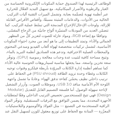
الوظائف الرئيسية لهذا الصندوق حماية المكونات الإلكترونية الحساسة من
الغبار والرطوبة والأضرار الميكانيكية، مع تسهيل التبديد الفعّال للحرارة
عبر أنظمة تهوية مُصمَّمة بعناية. وتشمل الميزات التقنية آليات التركيب
الخالية من الأدوات، والدعامات المثبتة مسبقًا، وأقفاص الأقراص القابلة
للإزالة، ولوحات الإدخال/الإخراج المدمجة التي تبسّط عملية التركيب. كما
تتضمّن العديد من الموديلات المتميّزة ألواح جانبيّة من الزجاج المقسّى،
وتوافقًا مع إضاءة RGB، ومواد عازلة للصوت لتعزيز كلٍّ من المظهر
الجمالي والأداء. وتمتد التطبيقات إلى ما هو أبعد من مجرد احتواء المكونات
الأساسية، لتشمل تركيبات متخصصة لهواة ألعاب الفيديو ومبدعي المحتوى
والمحطات العملية الاحترافية. وتدعم هذه الصناديق أنظمة التبريد بالماء،
وتتيح مساحة كافية لتثبيت عدة وحدات معالجة رسومية (GPU)، وتوفّر
سعة تخزين واسعة، مما يجعلها مناسبة لسيناريوهات الحوسبة عالية الأداء.
كما تساهم أنظمة إدارة الكابلات المزوّدة بأربطة فيلكرو وقنوات توجيه
الكابلات وغطاء وحدة تزويد الطاقة (PSU shroud) في الحفاظ على
ترتيب داخلي نظيف يحسّن كفاءة تدفق الهواء. وعادةً ما تشمل واجهة
اللوحة الأم الأمامية منافذ USB 3.0، وموصّلات الصوت، وأزرار التشغيل
لإتاحة سهولة الوصول. أما فلسفة التصميم القابل للتعديل (Modular
Design) فهي تتيح للمستخدمين تخصيص الترتيب الداخلي وفقًا لمتطلبات
الأجهزة المحددة، مما يضمن التوافق مع الترقيات المستقبلية. وتوفّر المواد
الراقية المستخدمة في التصنيع — مثل الفولاذ والألومنيوم والبلاستيكيات
المعزّزة — المتانة مع الحفاظ على توزيع معقول للوزن لتسهيل النقل عند