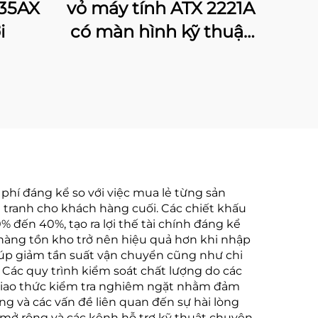
235AX
vỏ máy tính ATX 2221A
i
có màn hình kỹ thuật
số
phí đáng kể so với việc mua lẻ từng sản
 tranh cho khách hàng cuối. Các chiết khấu
 đến 40%, tạo ra lợi thế tài chính đáng kể
ý hàng tồn kho trở nên hiệu quả hơn khi nhập
giúp giảm tần suất vận chuyển cũng như chi
 Các quy trình kiểm soát chất lượng do các
c giao thức kiểm tra nghiêm ngặt nhằm đảm
g và các vấn đề liên quan đến sự hài lòng
mở rộng và các kênh hỗ trợ kỹ thuật chuyên