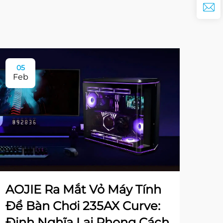
05
Feb
AOJIE Ra Mắt Vỏ Máy Tính
Để Bàn Chơi 235AX Curve:
Định Nghĩa Lại Phong Cách