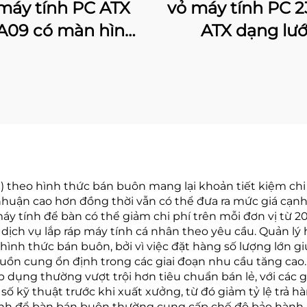
máy tính PC ATX
vỏ máy tính PC 
A09 có màn hình
ATX dạng lướ
LCD
) theo hình thức bán buôn mang lại khoản tiết kiệm chi 
huận cao hơn đồng thời vẫn có thể đưa ra mức giá cạnh
y tính để bàn có thể giảm chi phí trên mỗi đơn vị từ 20%
 dịch vụ lắp ráp máy tính cá nhân theo yêu cầu. Quản l
ình thức bán buôn, bởi vì việc đặt hàng số lượng lớn 
uồn cung ổn định trong các giai đoạn nhu cầu tăng cao.
p dụng thường vượt trội hơn tiêu chuẩn bán lẻ, với cá
kỹ thuật trước khi xuất xưởng, từ đó giảm tỷ lệ trả hàn
ính để bàn bán buôn thường cung cấp chế độ bảo hành 