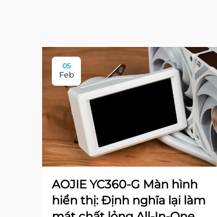
05
Feb
AOJIE YC360-G Màn hình
hiển thị: Định nghĩa lại làm
mát chất lỏng All-In-One