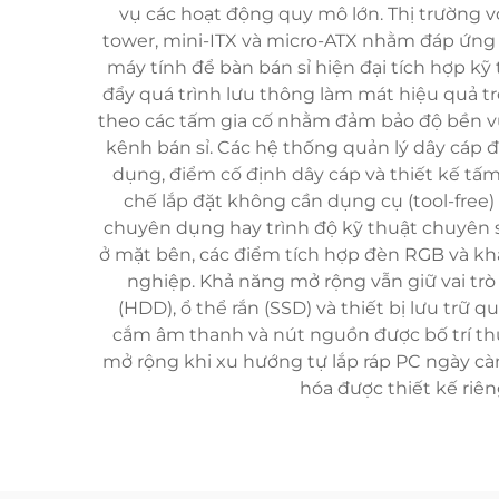
vụ các hoạt động quy mô lớn. Thị trường vỏ
tower, mini-ITX và micro-ATX nhằm đáp ứng 
máy tính để bàn bán sỉ hiện đại tích hợp kỹ t
đẩy quá trình lưu thông làm mát hiệu quả t
theo các tấm gia cố nhằm đảm bảo độ bền vữn
kênh bán sỉ. Các hệ thống quản lý dây cáp 
dụng, điểm cố định dây cáp và thiết kế tấ
chế lắp đặt không cần dụng cụ (tool-free)
chuyên dụng hay trình độ kỹ thuật chuyên s
ở mặt bên, các điểm tích hợp đèn RGB và k
nghiệp. Khả năng mở rộng vẫn giữ vai trò
(HDD), ổ thể rắn (SSD) và thiết bị lưu trữ
cắm âm thanh và nút nguồn được bố trí thu
mở rộng khi xu hướng tự lắp ráp PC ngày cà
hóa được thiết kế riê