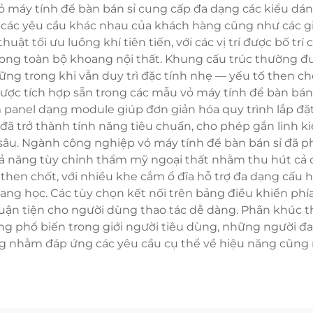
 máy tính để bàn bán sỉ cung cấp đa dạng các kiểu dáng 
các yêu cầu khác nhau của khách hàng cũng như các giới
huật tối ưu luồng khí tiên tiến, với các vị trí được bố t
rong toàn bộ khoang nội thất. Khung cấu trúc thường 
g trong khi vẫn duy trì đặc tính nhẹ — yếu tố then chốt
được tích hợp sẵn trong các mẫu vỏ máy tính để bàn bán
m panel dạng module giúp đơn giản hóa quy trình lắp đặ
 đã trở thành tính năng tiêu chuẩn, cho phép gắn linh 
âu. Ngành công nghiệp vỏ máy tính để bàn bán sỉ đã p
hả năng tùy chỉnh thẩm mỹ ngoại thất nhằm thu hút c
 then chốt, với nhiều khe cắm ổ đĩa hỗ trợ đa dạng cấu 
 quang học. Các tùy chọn kết nối trên bảng điều khiển p
ận tiện cho người dùng thao tác dễ dàng. Phân khúc thị
ng phổ biến trong giới người tiêu dùng, những người đa
ng nhằm đáp ứng các yêu cầu cụ thể về hiệu năng cũng