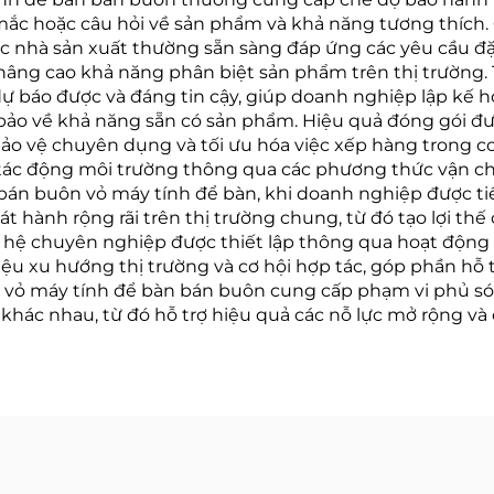
mắc hoặc câu hỏi về sản phẩm và khả năng tương thích. C
c nhà sản xuất thường sẵn sàng đáp ứng các yêu cầu đặc
ng cao khả năng phân biệt sản phẩm trên thị trường. T
 báo được và đáng tin cậy, giúp doanh nghiệp lập kế h
o về khả năng sẵn có sản phẩm. Hiệu quả đóng gói được
bảo vệ chuyên dụng và tối ưu hóa việc xếp hàng trong c
tác động môi trường thông qua các phương thức vận chuy
 bán buôn vỏ máy tính để bàn, khi doanh nghiệp được t
hành rộng rãi trên thị trường chung, từ đó tạo lợi thế
 hệ chuyên nghiệp được thiết lập thông qua hoạt độn
ệu xu hướng thị trường và cơ hội hợp tác, góp phần hỗ 
ối vỏ máy tính để bàn bán buôn cung cấp phạm vi phủ s
khác nhau, từ đó hỗ trợ hiệu quả các nỗ lực mở rộng và