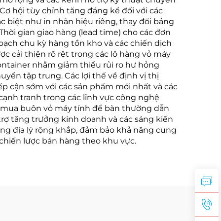
ơ hội tùy chỉnh tăng đáng kể đối với các
 biệt như in nhãn hiệu riêng, thay đổi bảng
hời gian giao hàng (lead time) cho các đơn
oạch chu kỳ hàng tồn kho và các chiến dịch
 cải thiện rõ rệt trong các lô hàng vỏ máy
ontainer nhằm giảm thiểu rủi ro hư hỏng
ển tập trung. Các lợi thế về định vị thị
iếp cận sớm với các sản phẩm mới nhất và các
 cạnh tranh trong các lĩnh vực công nghệ
g mua buôn vỏ máy tính để bàn thường dẫn
trợ tăng trưởng kinh doanh và các sáng kiến
óng địa lý rộng khắp, đảm bảo khả năng cung
 chiến lược bán hàng theo khu vực.