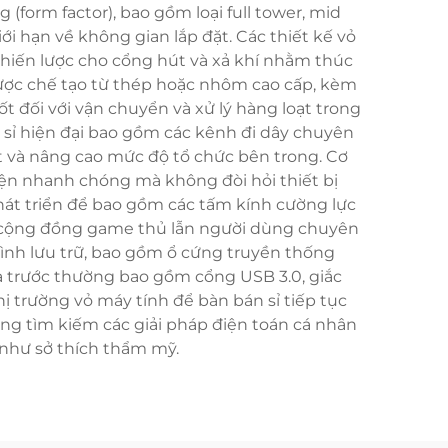
(form factor), bao gồm loại full tower, mid
 hạn về không gian lắp đặt. Các thiết kế vỏ
rí chiến lược cho cổng hút và xả khí nhằm thúc
được chế tạo từ thép hoặc nhôm cao cấp, kèm
 đối với vận chuyển và xử lý hàng loạt trong
 sỉ hiện đại bao gồm các kênh đi dây chuyên
t và nâng cao mức độ tổ chức bên trong. Cơ
kiện nhanh chóng mà không đòi hỏi thiết bị
hát triển để bao gồm các tấm kính cường lực
ả cộng đồng game thủ lẫn người dùng chuyên
hình lưu trữ, bao gồm ổ cứng truyền thống
hía trước thường bao gồm cổng USB 3.0, giắc
 trường vỏ máy tính để bàn bán sỉ tiếp tục
ng tìm kiếm các giải pháp điện toán cá nhân
 như sở thích thẩm mỹ.