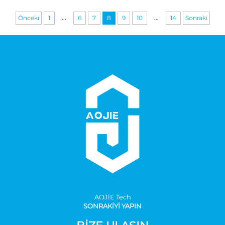
...
...
Önceki
1
6
7
8
9
10
14
Sonraki
AOJlE Tech
SONRAKİYİ YAPIN