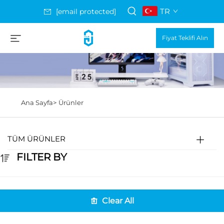
TR
[email protected]
Fiyat Teklifi Alın
Ana Sayfa>
Ürünler
TÜM ÜRÜNLER
FILTER BY
Clear All