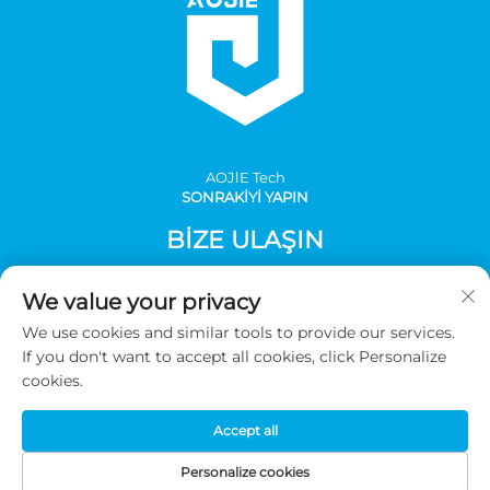
AOJlE Tech
SONRAKİYİ YAPIN
BIZE ULAŞIN
Add: Çin, Guangzhou, Conghua bölgesi, Mingzhu
We value your privacy
endüstriyel, Mingzhu bulvarı güney, No:30, bina 1, oda 901
We use cookies and similar tools to provide our services.
Tel:
+86-2036031688 Dahili Hat 8048
If you don't want to accept all cookies, click Personalize
E-Posta:
[email protected]
cookies.
Accept all
Telif hakkı © 2026 Guangzhou AOJIE Bilim ve Teknoloji A.Ş. Tüm
hakları saklıdır -
Gizlilik politikası
Personalize cookies