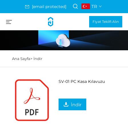
TR
[email protected]
Fiyat Teklifi Alın
Ana Sayfa>
İndir
SV-01 PC Kasa Kılavuzu
İndir