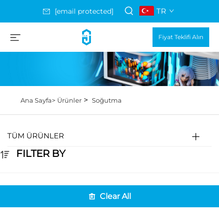
TR
[email protected]
Fiyat Teklifi Alın
>
Ana Sayfa>
Ürünler
Soğutma
TÜM ÜRÜNLER
FILTER BY
Clear All