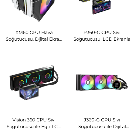
XM60 CPU Hava
P360-C CPU Sıvı
Soğutucusu, Dijital Ekran
Soğutucusu, LCD Ekranla
/ Ekran Gösterimiyle
(Farklı Tasarım
Seçenekleri)
Vision 360 CPU Sıvı
J360-G CPU Sıvı
Soğutucusu ile Eğri LCD
Soğutucusu ile Dijital
Ekran
Ekran