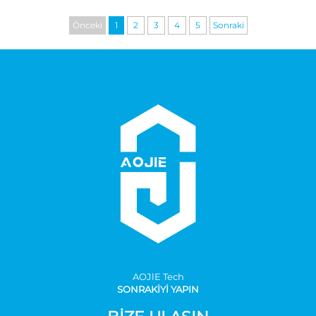
Önceki
1
2
3
4
5
Sonraki
AOJlE Tech
SONRAKİYİ YAPIN