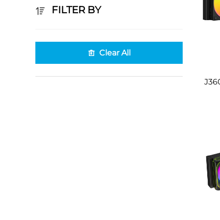
FILTER BY
Clear All
J36