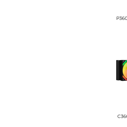
P360
C36