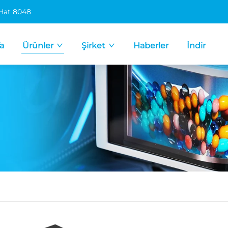
 Hat 8048
a
Ürünler
Şirket
Haberler
İndir