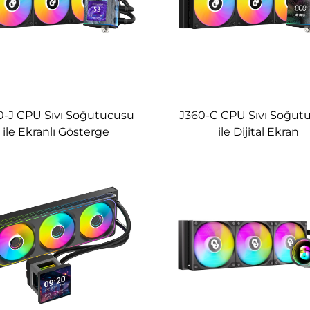
0-J CPU Sıvı Soğutucusu
J360-C CPU Sıvı Soğut
ile Ekranlı Gösterge
ile Dijital Ekran