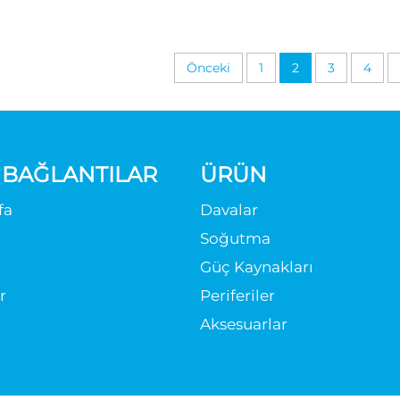
Önceki
1
2
3
4
I BAĞLANTILAR
ÜRÜN
fa
Davalar
Soğutma
Güç Kaynakları
r
Periferiler
Aksesuarlar