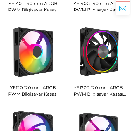
YF140J 140 mm ARGB
YF140G 140 mm ARGB
PWM Bilgisayar Kasası
PWM Bilgisayar Kasası
Fanı, Sonsuzluk Aynalı
Fanı, Sonsuzluk Aynalı
Yüksek Hava Debili
Çift Halo Soğutma Fanı
Soğutma Fanı
YF120 120 mm ARGB
YF120R 120 mm ARGB
PWM Bilgisayar Kasası
PWM Bilgisayar Kasası
Fanı, Ultra Yüksek Hava
Fanı, CD Desenli Çift Halo
Akışlı Soğutma Fanı
Soğutma Fanı