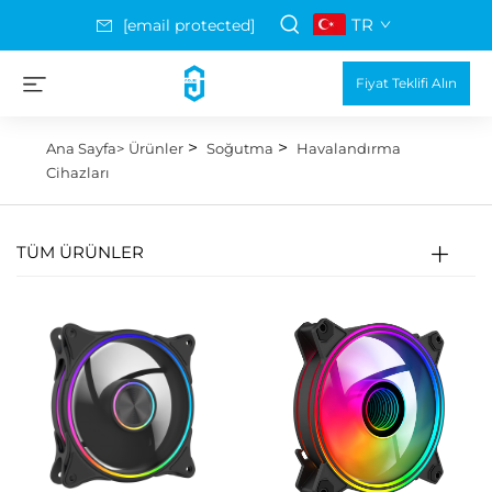
TR
[email protected]
Fiyat Teklifi Alın
>
>
Ana Sayfa>
Ürünler
Soğutma
Havalandırma
Cihazları
TÜM ÜRÜNLER