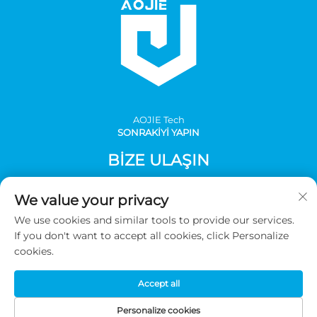
AOJlE Tech
SONRAKİYİ YAPIN
BIZE ULAŞIN
Add: Çin, Guangzhou, Conghua bölgesi, Mingzhu
We value your privacy
endüstriyel, Mingzhu bulvarı güney, No:30, bina 1, oda 901
We use cookies and similar tools to provide our services.
Tel:
+86-2036031688 Dahili Hat 8048
If you don't want to accept all cookies, click Personalize
E-Posta:
[email protected]
cookies.
Accept all
Telif hakkı © 2026 Guangzhou AOJIE Bilim ve Teknoloji A.Ş. Tüm
hakları saklıdır -
Gizlilik politikası
Personalize cookies