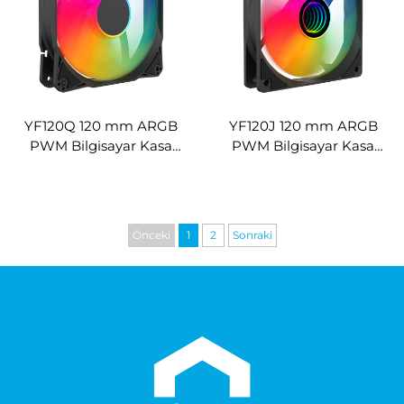
YF120Q 120 mm ARGB
YF120J 120 mm ARGB
PWM Bilgisayar Kasa
PWM Bilgisayar Kasa
Fanı, Yüksek Hızlı Düşük
Fanı, Sonsuz Ayna
Gürültülü Soğutma Fanı
Tasarımına Sahip Yüksek
Hava Akışlı Soğutma Fanı
Önceki
1
2
Sonraki