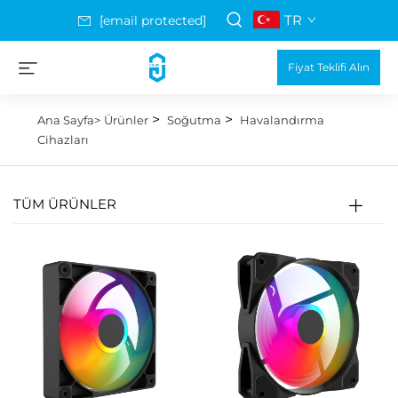
TR
[email protected]
Fiyat Teklifi Alın
>
>
Ana Sayfa>
Ürünler
Soğutma
Havalandırma
Cihazları
TÜM ÜRÜNLER