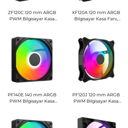
ZF120C 120 mm ARGB
XF120A 120 mm ARGB
PWM Bilgisayar Kasa
Bilgisayar Kasa Fanı,
Fanı, Yüksek Hava Akışlı
Ultra-Sessiz Gürültü
Düşük Gürültülü
Azaltıcı Soğutma Fanı
PF140E 140 mm ARGB
PF120J 120 mm ARGB
PWM Bilgisayar Kasa
PWM Bilgisayar Kasa
Fanı, Yüksek Hava Akışlı
Fanı, Ultra-Sessiz Hidrolik
Hidrolik Soğutma Fanı
Soğutma Fanı