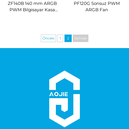
ZF140B 140 mm ARGB
PF120G Sonsuz PWM
PWM Bilgisayar Kasa
ARGB Fan
Fanı, Ultra-Yüksek Hava
Akışlı Büyük Boyutlu
Soğutma Fanı
Önceki
1
2
Sonraki