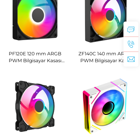
PF120E 120 mm ARGB
ZF140C 140 mm ARGB
PWM Bilgisayar Kasası
PWM Bilgisayar Kasa
Fanı, Sessiz Hidrolik
Fanı, Yüksek Hava Akışlı
Soğutma Fanı
Düşük Gürültülü Fan