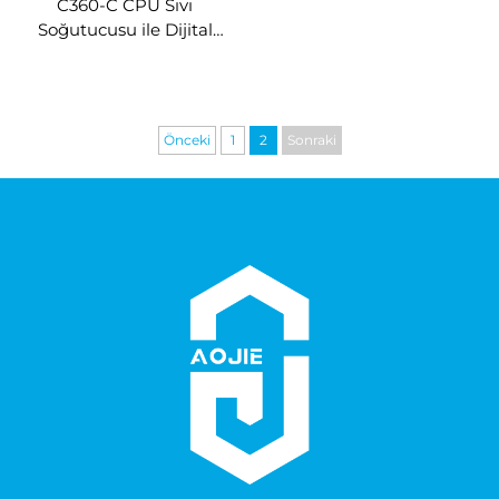
C360-C CPU Sıvı
Soğutucusu ile Dijital
Ekran
Önceki
1
2
Sonraki