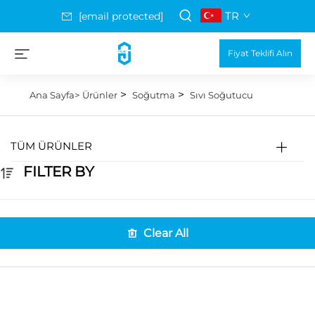
TR
[email protected]
Fiyat Teklifi Alın
>
>
Ana Sayfa>
Ürünler
Soğutma
Sıvı Soğutucu
TÜM ÜRÜNLER
FILTER BY
Clear All