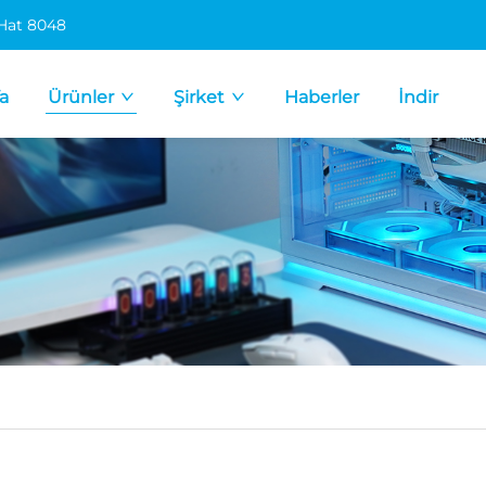
 Hat 8048
a
Ürünler
Şirket
Haberler
İndir