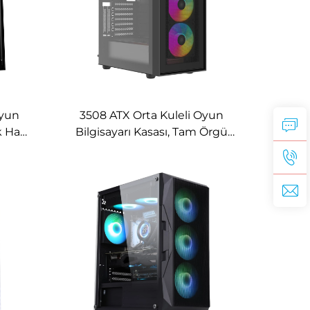
Oyun
3508 ATX Orta Kuleli Oyun
ek Hava
Bilgisayarı Kasası, Tam Örgü
Ön Panel ile