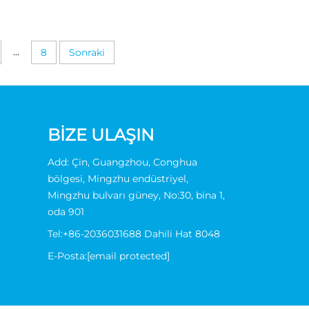
...
8
Sonraki
BIZE ULAŞIN
Add: Çin, Guangzhou, Conghua
bölgesi, Mingzhu endüstriyel,
Mingzhu bulvarı güney, No:30, bina 1,
oda 901
Tel:
+86-2036031688 Dahili Hat 8048
E-Posta:
[email protected]