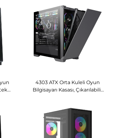
Oyun
4303 ATX Orta Kuleli Oyun
etek
Bilgisayarı Kasası, Çıkarılabilir
el
Metal Çelik Ön Panel ile