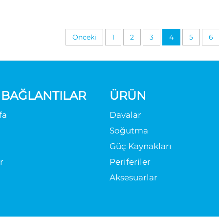
Önceki
1
2
3
4
5
6
I BAĞLANTILAR
ÜRÜN
fa
Davalar
Soğutma
Güç Kaynakları
r
Periferiler
Aksesuarlar