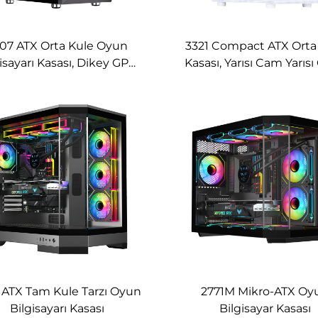
07 ATX Orta Kule Oyun
3321 Compact ATX Orta
isayarı Kasası, Dikey GPU
Kasası, Yarısı Cam Yarıs
Braketi ile
Ön Panel
 ATX Tam Kule Tarzı Oyun
2771M Mikro-ATX Oy
Bilgisayarı Kasası
Bilgisayar Kasası