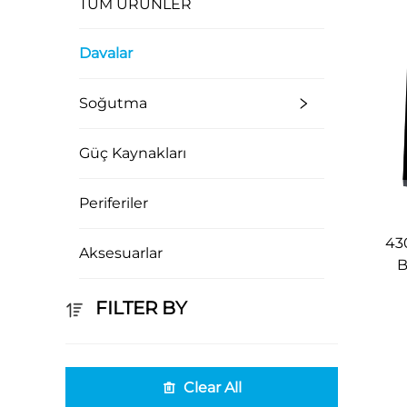
TÜM ÜRÜNLER
Davalar
Soğutma
Güç Kaynakları
Periferiler
43
Aksesuarlar
B
FILTER BY
Clear All