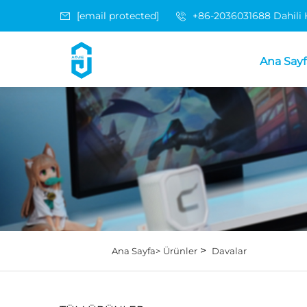
[email protected]
+86-2036031688 Dahili
Ana Sayf
>
Ana Sayfa>
Ürünler
Davalar