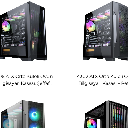
05 ATX Orta Kuleli Oyun
4302 ATX Orta Kuleli 
ilgisayarı Kasası, Şeffaf
Bilgisayarı Kasası – P
Güvenlik Camlı
Desenli Örgü Ön Pan