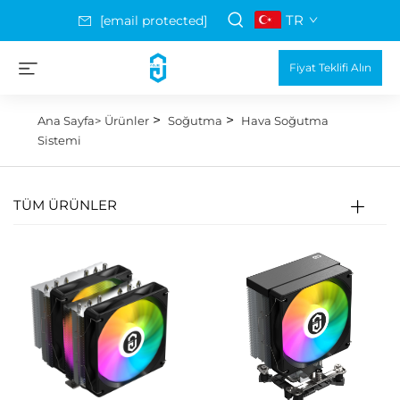
TR
[email protected]
Fiyat Teklifi Alın
>
>
Ana Sayfa>
Ürünler
Soğutma
Hava Soğutma
Sistemi
TÜM ÜRÜNLER