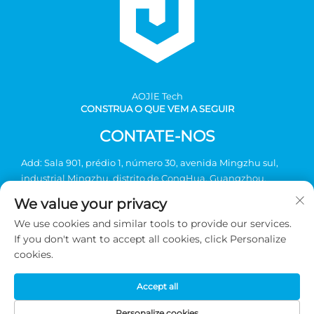
AOJlE Tech
CONSTRUA O QUE VEM A SEGUIR
CONTATE-NOS
Add: Sala 901, prédio 1, número 30, avenida Mingzhu sul,
industrial Mingzhu, distrito de CongHua, Guangzhou,
China
We value your privacy
Tel:
+86-2036031688 Ramal 8048
We use cookies and similar tools to provide our services.
E-mail:
[email protected]
If you don't want to accept all cookies, click Personalize
cookies.
Direitos autorais © 2026 Guangzhou AOJIE Science &
Accept all
Technology co., Ltd. Todos os direitos reservados -
Política de
Privacidade
Personalize cookies