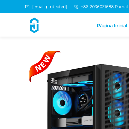
[email protected]
+86-2036031688 Ramal
Página Inicial