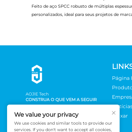
Feito de aço SPCC robusto de múltiplas espess
personalizados, ideal para seus projetos de marca
LINK
Página I
Produt
AOJlE Tech
Empres
CONSTRUA O QUE VEM A SEGUIR
Notícia
We value your privacy
Baixar
We use cookies and similar tools to provide our
services. If you don't want to accept all cookies,