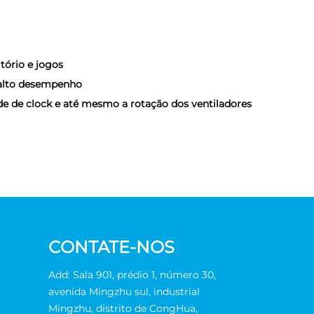
tório e jogos
e alto desempenho
de de clock e até mesmo a rotação dos ventiladores
CONTATE-NOS
Add: Sala 901, prédio 1, número 30,
avenida Mingzhu sul, industrial
Mingzhu, distrito de CongHua,