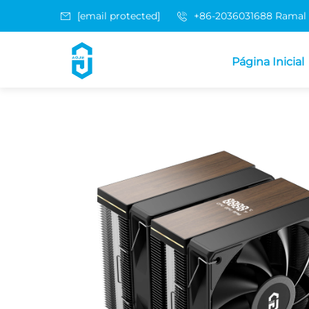
[email protected]
+86-2036031688 Ramal
Página Inicial