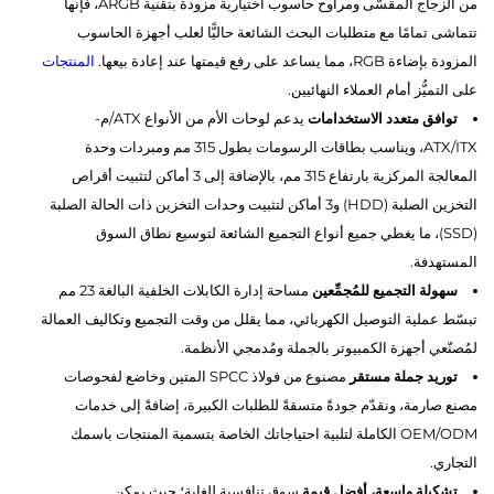
من الزجاج المقسّى ومراوح حاسوب اختيارية مزودة بتقنية ARGB، فإنها
تتماشى تمامًا مع متطلبات البحث الشائعة حاليًّا لعلب أجهزة الحاسوب
المزودة بإضاءة RGB، مما يساعد على رفع قيمتها عند إعادة بيعها.
المنتجات
على التميُّز أمام العملاء النهائيين.
توافق متعدد الاستخدامات
يدعم لوحات الأم من الأنواع ATX/م-
ATX/ITX، ويناسب بطاقات الرسومات بطول 315 مم ومبردات وحدة
المعالجة المركزية بارتفاع 315 مم، بالإضافة إلى 3 أماكن لتثبيت أقراص
التخزين الصلبة (HDD) و3 أماكن لتثبيت وحدات التخزين ذات الحالة الصلبة
(SSD)، ما يغطي جميع أنواع التجميع الشائعة لتوسيع نطاق السوق
المستهدفة.
سهولة التجميع للمُجمِّعين
مساحة إدارة الكابلات الخلفية البالغة 23 مم
تبسّط عملية التوصيل الكهربائي، مما يقلل من وقت التجميع وتكاليف العمالة
لمُصنّعي أجهزة الكمبيوتر بالجملة ومُدمجي الأنظمة.
توريد جملة مستقر
مصنوع من فولاذ SPCC المتين وخاضع لفحوصات
مصنع صارمة، ونقدّم جودةً متسقةً للطلبات الكبيرة، إضافةً إلى خدمات
OEM/ODM الكاملة لتلبية احتياجاتك الخاصة بتسمية المنتجات باسمك
التجاري.
تشكيلة واسعة، أفضل قيمة
سوق تنافسية للغاية؛ حيث يمكن