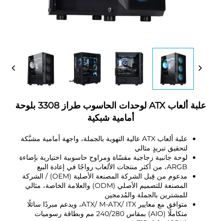
علبة ألعاب ATX لوحدات الحاسوب طراز 3308 بلوحة
أمامية شبكية
علبة ألعاب ATX عالية التهوية بالجملة، واجهة أمامية مشبَّكة
لتحقيق تبريدٍ مثالي
لوحة جانبية زجاجية مقسّاة ومراوح حاسوبية اختيارية بإضاءة
ARGB، من أكثر منتجات الألعاب رواجًا في إعادة البيع
مدعوم من قِبل الشركة المصنعة الأصلية (OEM) / الشركة
المصنعة للتصميم الأصلي (ODM) والعلامة الخاصة، مثالي
للمشترين بالجملة والمُدمجين
متوافق مع معايير ATX/ M-ATX/ ITX، ويدعم مبردًا سائلًا
متكاملًا (AIO) بمقاس 240/280 مم وبطاقة رسوميات