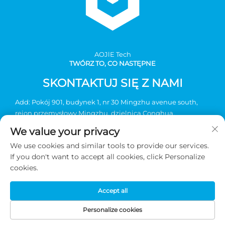
AOJlE Tech
TWÓRZ TO, CO NASTĘPNE
SKONTAKTUJ SIĘ Z NAMI
Add: Pokój 901, budynek 1, nr 30 Mingzhu avenue south,
rejon przemysłowy Mingzhu, dzielnica Conghua,
Guangzhou, Chiny
We value your privacy
Tel:
+86-2036031688 nr wewnętrzny 8048
We use cookies and similar tools to provide our services.
E-mail:
[email protected]
If you don't want to accept all cookies, click Personalize
cookies.
Prawa autorskie © 2026 Guangzhou AOJIE Science &
Accept all
Technology sp. z o.o. Wszelkie prawa zastrzeżone -
Polityka
prywatności
Personalize cookies