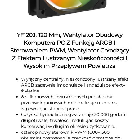
YF120J, 120 Mm, Wentylator Obudowy
Komputera PC Z Funkcją ARGB I
Sterowaniem PWM, Wentylator Chłodzący
Z Efektem Lustrzanym Nieskończoności I
Wysokim Przepływem Powietrza
Wyłączny centralny, nieskończony lustrzany efekt
ARGB zapewnia imponujące i angażujące efekty
świetlne.
8 silikonowych, dwustronnych podkładów
przeciwdrganiowych minimalizuje rezonans,
zapewniając stabilną pracę.
Łożysko hydrauliczne gwarantuje 30 000 godzin
długotrwałej trwałości, redukując koszty
konserwacji w długim okresie użytkowania.
czteropinowy sterownik PWM (600–1500
obr./min) dostosowuje prędkość obrotową do